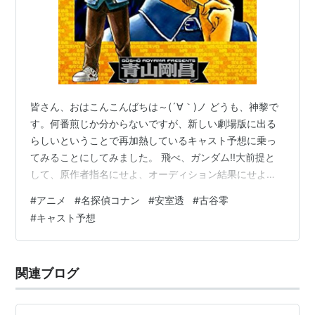
皆さん、おはこんこんばちは～(´∀｀)ノ どうも、神黎で
す。何番煎じか分からないですが、新しい劇場版に出る
らしいということで再加熱しているキャスト予想に乗っ
てみることにしてみました。 飛べ、ガンダム!!大前提と
して、原作者指名にせよ、オーディション結果にせよ、
これから名前を挙げる方々の中にいるにせよ、いないに
#
アニメ
#
名探偵コナン
#
安室透
#
古谷零
せよ、僕は誰でもいいです。後任に選ばれた以上は現状
#
キャスト予想
の最適解だと思うし、僕個人は何かしらの事情で声優変
更している場合は前任者とは分けて、これから出てくる
新規キャラとして現在現役の声優陣から選んだキャスト
関連ブログ
と割り切るタイプであり、選ばれたプロだから後任また
はリメイク版キャストも絶対にキャラクター…