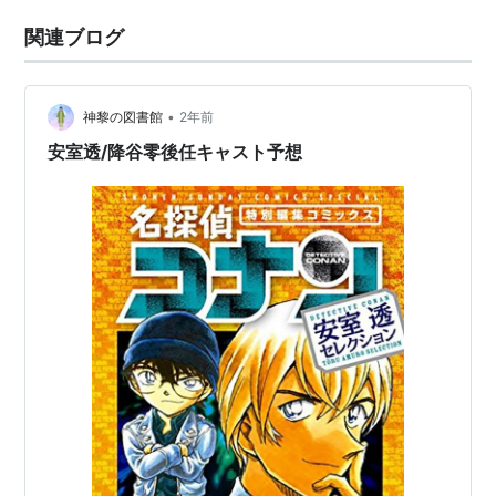
関連ブログ
•
神黎の図書館
2年前
安室透/降谷零後任キャスト予想