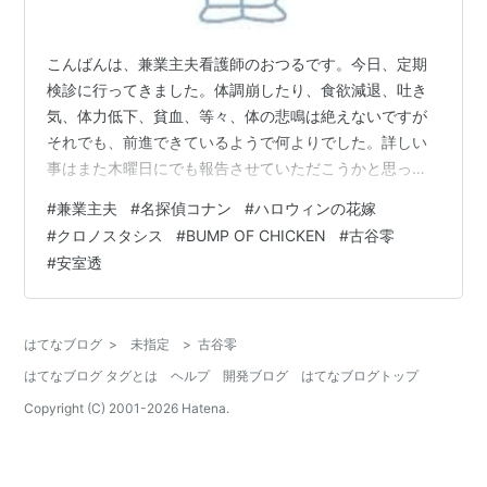
こんばんは、兼業主夫看護師のおつるです。今日、定期
検診に行ってきました。体調崩したり、食欲減退、吐き
気、体力低下、貧血、等々、体の悲鳴は絶えないですが
それでも、前進できているようで何よりでした。詳しい
事はまた木曜日にでも報告させていただこうかと思って
います。 今朝は5時から筋トレ、ランニングを2時間ほど
#
兼業主夫
#
名探偵コナン
#
ハロウィンの花嫁
しました。夏バテなのか、寝不足のせいなのか、走るま
#
クロノスタシス
#
BUMP OF CHICKEN
#
古谷零
でのモチベーションがやたら低くて、とりあえず走れば
#
安室透
気持ちもノッテくるだろうと重い足を動かし、30分ほど
走ってようやくエンジンがかかりだしました。 仕事や勉
強もそうですけど、やり始めるまでが一番しんどいで
はてなブログ
>
未指定
>
古谷零
す。とりあえず何か簡単なことからやり始めると…
はてなブログ タグとは
ヘルプ
開発ブログ
はてなブログトップ
Copyright (C) 2001-
2026
Hatena.