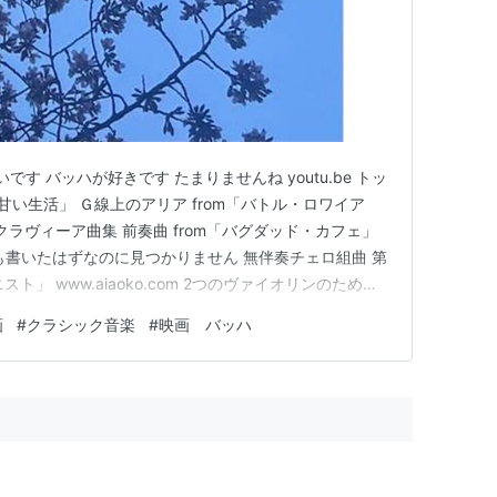
です バッハが好きです たまりませんね youtu.be トッ
「甘い生活」 Ｇ線上のアリア from「バトル・ロワイア
 平均律クラヴィーア曲集 前奏曲 from「バグダッド・カフェ」
も書いたはずなのに見つかりません 無伴奏チェロ組曲 第
スト」 www.aiaoko.com 2つのヴァイオリンのための
けさの中に」 イギリス組曲 第2番 前奏曲 from「シンド
画
#
クラシック音楽
#
映画 バッハ
o…