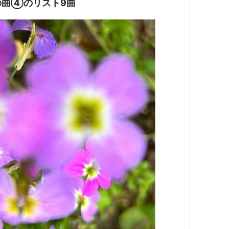
の曲④のリスト9曲