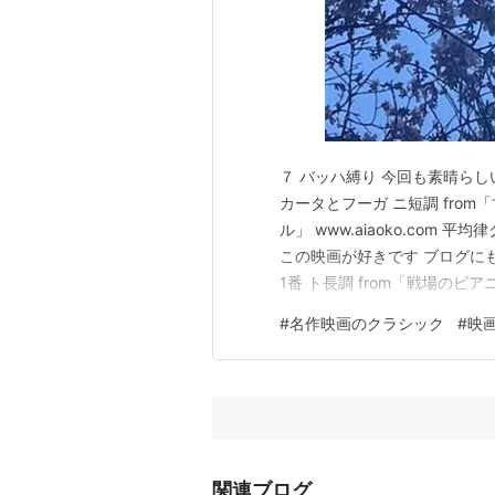
７ バッハ縛り 今回も素晴らしい
カータとフーガ ニ短調 from
ル」 www.aiaoko.com
この映画が好きです ブログに
1番 ト長調 from「戦場のピアニ
協奏曲 第2楽章 from「愛は静
#
名作映画のクラシック
#
映
ラーのリスト」 www.aiaoko.c
関連ブログ