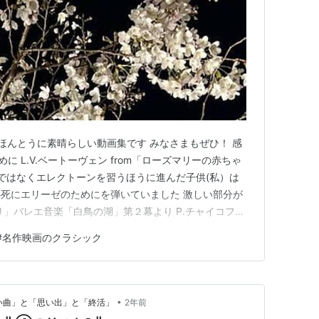
ほんとうに素晴らしい動画集です みなさまもぜひ！ 感
のために L.V.ベートーヴェン from「ローズマリーの赤ちゃ
ノではなくエレクトーンを習うほうに進んだ子供(私）は
死にエリーゼのためにを弾いていました 激しい部分が
り」バレエ音楽「白鳥の湖」第２幕より P.チャイコフス
 J.シュトラウス2世 from「ラストエンペラー」
#
名作映画のクラシック
私が街をあるけば（ムゼッタのワルツ）」 歌劇「ラ・ボエーム」
•
かしい曲」と「思い出」と「終活」
2年前