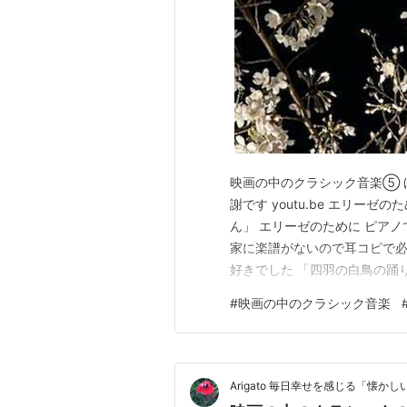
映画の中のクラシック音楽⑤ 
謝です youtu.be エリーゼ
ん」 エリーゼのために ピア
家に楽譜がないので耳コピで必
好きでした 「四羽の白鳥の踊
キー from「哀愁」 皇帝円舞曲
#
映画の中のクラシック音楽
www.aiaoko.com 「
…
Arigato 毎日幸せを感じる「懐