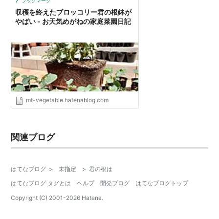
ブックマーク
収穫を終えたブロッコリー君の根鉢が
やばい - お天気めがねの家庭菜園日記
mt-vegetable.hatenablog.com
関連ブログ
はてなブログ
>
未指定
>
君の根は
はてなブログ タグとは
ヘルプ
開発ブログ
はてなブログトップ
Copyright (C) 2001-
2026
Hatena.