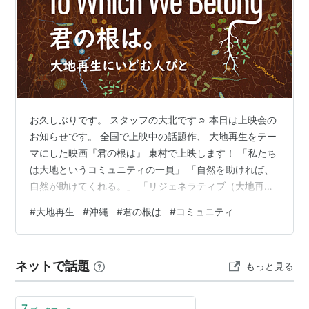
お久しぶりです。 スタッフの大北です☺️ 本日は上映会の
お知らせです。 全国で上映中の話題作、 大地再生をテー
マにした映画『君の根は』 東村で上映します！ 「私たち
は大地というコミュニティの一員」 「自然を助ければ、
自然が助けてくれる。」 「リジェネラティブ（大地再
生）」という世界観と出会い、 農業・漁業・牧畜を、そ
#
大地再生
#
沖縄
#
君の根は
#
コミュニティ
して生き方そのものを転換した人びとに迫る ドキュメン
タリー映画『君の根は』 www.youtube.com この映画を
初めて観た時、 そこで描かれる在り方と 大地再生の可能
ネットで話題
もっと見る
性にとても心動かされました。 僕たちの生きる糧をもた
らしてくれる自然。 畑や漁業、牧畜を通じて、 自然から
ただ…
7