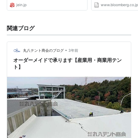
いうニュースが流れた。量子コンピューター
jein.jp
www.bloomberg.co.j
の研究者たちの意見では、量子コンピュータ
ーはまだ研究段階で実用...
関連ブログ
•
丸八テント商会のブログ
3年前
オーダーメイドで承ります【産業用・商業用テン
ト】