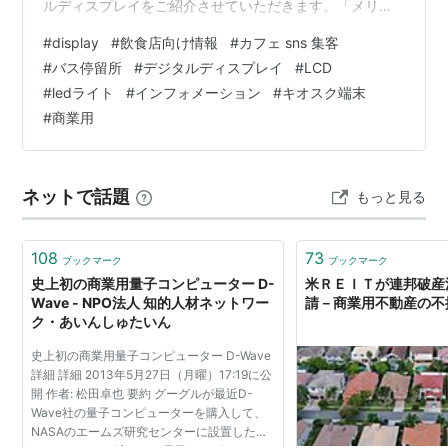
ルディスプレイをご紹介させていただきます。「メリッ
ト」製品写真は下側にあります。・22~86インチ ダブル
#
display
#
飲食店向け情報
#
カフェ sns 集客
ディスプレイ（片面のみのサイズも可能）・超薄型ベゼ
#
バス停留所
#
デジタルディスプレイ
#
LCD
ル 2.85mm・高輝度 3000~4000ニト ・Androidシステ
#
ledライト
#
インフォメーション
#
キオスク端末
ムを搭載する・内蔵式の温度コントロール・モジュー
#
商業用
ル・インテリジェン輝度調整システム・壁掛け、天井吊
り、スタンド式などが可能 生産工場は中国広東省にあ
り、日本本部・展…
ネットで話題
もっと見る
108
73
ブックマーク
ブックマーク
史上初の商業用量子コンピューター D-
米ＲＥＩＴが連邦破産
Wave - NPO法人 知的人材ネットワー
請－商業用不動産の不
ク・あいんしゅたいん
史上初の商業用量子コンピューター D-Wave
詳細 詳細 2013年5月27日（月曜）17:19に公
開 作者: 松田卓也 要約 グーグルが最近D-
Wave社の量子コンピューターを購入して、
NASAのエームズ研究センターに設置したと