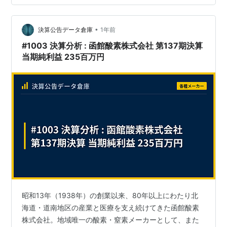
シブな冷却機構を採用しています。これにより、動作音
がほぼゼロで、かつ埃の侵入リスクも軽減されるという
特徴を持ちます。 なお、「ファンレス」とは言っても、
•
決算公告データ倉庫
1年前
すべてのパーツが完全無音とは限らず…
#1003 決算分析 : 函館酸素株式会社 第137期決算
当期純利益 235百万円
昭和13年（1938年）の創業以来、80年以上にわたり北
海道・道南地区の産業と医療を支え続けてきた函館酸素
株式会社。地域唯一の酸素・窒素メーカーとして、また