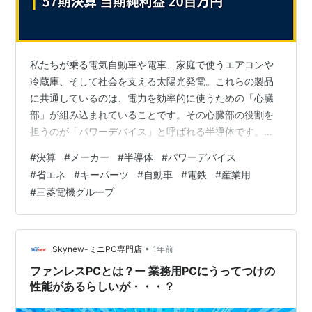
私たちが乗る電気自動車や電車、家庭で使うエアコンや
冷蔵庫、そして社会を支える太陽光発電。これらの製品
に共通しているのは、電力を効率的に使うための「心臓
部」が組み込まれていることです。その心臓部の役割を
担うのが「パワーデバイス」と呼ばれる半導体です。脱
炭素社会の実現が世界の喫緊の課題となる中、あらゆる
#
決算
#
メーカー
#
半導体
#
パワーデバイス
電気製品の省エネルギー化を推進するこのキーパーツの
#
省エネ
#
キーパーツ
#
自動車
#
電鉄
#
産業用
重要性は、日に日に高まっています。しかし、その重要
#
三菱電機グループ
な部品がどこで、どのように作られているのかを知る機
会は多くありません。 今回は、世界トップクラスを走る
三菱電機製パワーデバイスの中核的製造会社として、環
境調和型社会の発展を支える、メルコパワーデバイス…
•
Skynew-ミニPC専門店
1年前
ファンレスPCとは？ー 業務用PCにうってつけの
性能があるらしいが・・・？