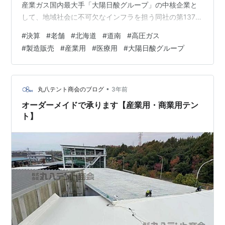
産業ガス国内最大手「大陽日酸グループ」の中核企業と
して、地域社会に不可欠なインフラを担う同社の第137期
（2025年3月期）決算公告が2025年6月16日に掲載され
#
決算
#
老舗
#
北海道
#
道南
#
高圧ガス
ました。その盤石な財務内容から、地域と共に歩む企業
#
製造販売
#
産業用
#
医療用
#
大陽日酸グループ
の強さと未来への展望を読み解きます。 20250331_137_
函館酸素決算 第137期 決算のポイント（単位：百万円）
資産合計: 5,164 (約51.6億円) 負債合計: 1,506 (約15.1億
円) 純資産合計: 3,65…
•
丸八テント商会のブログ
3年前
オーダーメイドで承ります【産業用・商業用テン
ト】