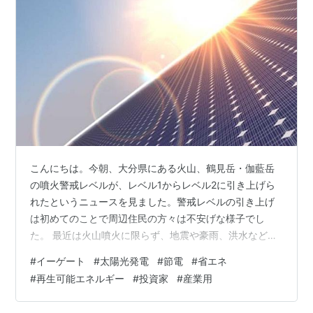
こんにちは。今朝、大分県にある火山、鶴見岳・伽藍岳
の噴火警戒レベルが、レベル1からレベル2に引き上げら
れたというニュースを見ました。警戒レベルの引き上げ
は初めてのことで周辺住民の方々は不安げな様子でし
た。 最近は火山噴火に限らず、地震や豪雨、洪水など自
然災害の多さが目立ちますよね。日本は豊かな自然に恵
#
イーゲート
#
太陽光発電
#
節電
#
省エネ
まれている一方で、その自然がもたらす災害が多く世界
#
再生可能エネルギー
#
投資家
#
産業用
でも自然災害が多い国として有名です。 そんな中、災害
時の備えとして注目されているのが太陽光発電です。導