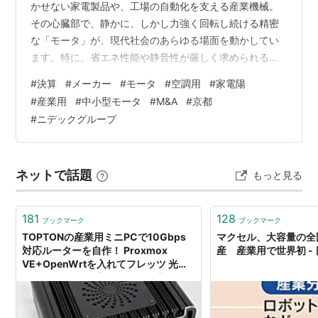
かせない家電製品や、工場の自動化を支える産業機械。
その心臓部で、静かに、しかし力強く回転し続ける精密
な「モータ」が、現代社会のあらゆる場面を動かしてい
ます。特に、省エネ性能や静音性が厳しく求められるエ
アコン市場において、世界を舞台に圧倒的なシェアを誇
#
決算
#
メーカー
#
モータ
#
空調用
#
家電陽
る、日本の「モータの巨人」が存在します。 今回は、
#
産業用
#
中小型モータ
#
M&A
#
京都
「回るもの、動くもの」のすべてを手掛ける、世界No.1
#
ニデックグループ
の総合モータメーカー・ニデックグループの中核を担
う、「ニデックテクノモータ株式会社」の決算を読み解
きます。その決算書には、売上高320億円に対し、純利
ネットで話題
もっと見る
益74億円という驚異的な収益性と、自己資本比率…
181
128
ブックマーク
ブックマーク
TOPTONの産業用ミニPCで10Gbps
マクセル、大容量の全
対応ルーターを自作！ Proxmox
産 産業用で世界初 -
VE+OpenWrtを入れてフレッツ 光ク
ロス回線で使う【イニシャルB】