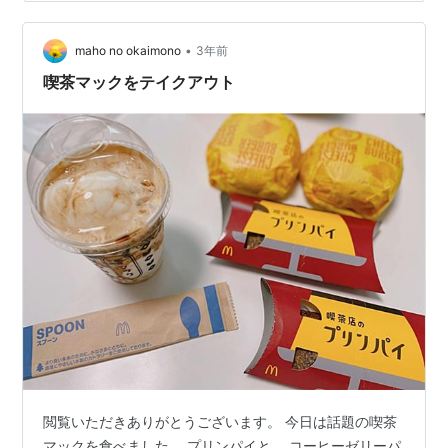
ちょうどおやつどきだったこともあり、一度に全部オー
ダーしました！ それぞれ感想を述べていきたいと思いま
す！ スポンサードリンク 喫茶店のコーヒーゼリーパフェ
•
maho no okaimono
3年前
（３８０円） 珈琲ゼリー…
喫茶マックをテイクアウト
閲覧いただきありがとうございます。 今日は話題の喫茶
マックを食べました。 プリンパイと、 コーヒーゼリーパ