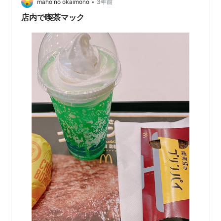
•
maho no okaimono
3年前
店内で喫茶マック