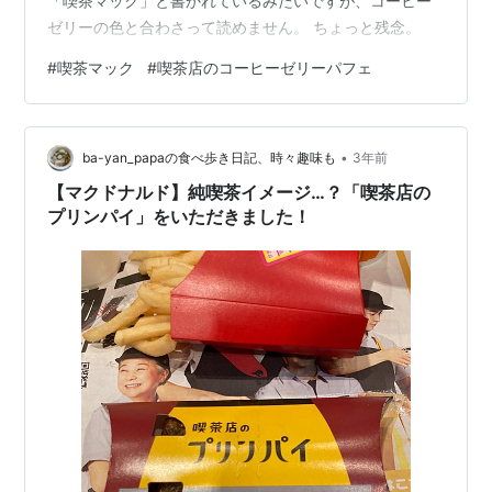
「喫茶マック」と書かれているみたいですが、コーヒー
ゼリーの色と合わさって読めません。 ちょっと残念。
#
喫茶マック
#
喫茶店のコーヒーゼリーパフェ
•
ba-yan_papaの食べ歩き日記、時々趣味も
3年前
【マクドナルド】純喫茶イメージ…？「喫茶店の
プリンパイ」をいただきました！