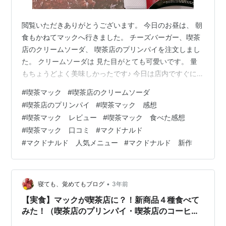
閲覧いただきありがとうございます。 今日のお昼は、 朝
食もかねてマックへ行きました。 チーズバーガー、喫茶
店のクリームソーダ、 喫茶店のプリンパイを注文しまし
た。 クリームソーダは 見た目がとても可愛いです。 量
もちょうどよく美味しかったです♪ 今日は店内ですぐに食
べたので、 プリンパイがテイクアウトした時より 温か
#
喫茶マック
#
喫茶店のクリームソーダ
く、大満足の美味しさでした。 みなさんも、 ぜひゲット
#
喫茶店のプリンパイ
#
喫茶マック 感想
してください。 ここまで閲覧いただきありがとうござい
#
喫茶マック レビュー
#
喫茶マック 食べた感想
ました。 こちらの記事もおすすめ
#
喫茶マック 口コミ
#
マクドナルド
maholife.hatenablog.com maholife.hatenablog.com
#
マクドナルド 人気メニュー
#
マクドナルド 新作
maholife.hatenablog.com…
•
寝ても、覚めてもブログ
3年前
【実食】マックが喫茶店に？！新商品４種食べて
みた！（喫茶店のプリンパイ・喫茶店のコーヒー
ゼリーパフェ・喫茶店のクリームソーダ）&カフ