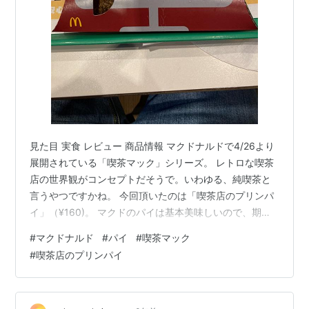
見た目 実食 レビュー 商品情報 マクドナルドで4/26より
展開されている「喫茶マック」シリーズ。 レトロな喫茶
店の世界観がコンセプトだそうで。いわゆる、純喫茶と
言うやつですかね。 今回頂いたのは「喫茶店のプリンパ
イ」（¥160)。 マクドのパイは基本美味しいので、期待
大！です。 ramen-fishing-papa.hatenablog.com 期待通
#
マクドナルド
#
パイ
#
喫茶マック
りの美味しい一品でした！ プリンの甘さがパイに上手く
#
喫茶店のプリンパイ
マッチしています！