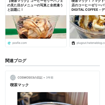
【喫茶マック】コーヒーゼリーパフェ
喫茶マック！？マクド
の見た目がメニューの写真と全然違う
店のコーヒーゼリーパフ
と話題に！
DIGITAL COFFE
posfie.com
plugout.hatenablog.
関連ブログ
•
COSMOS03の日記
3年前
喫茶マック