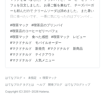
フェを注文しました。 お昼ご飯を兼ねて、 チーズバーガ
ーも頼んだので クリームソーダは諦めました。 また暑い
日に食べたいです。 一番に気になったのはプリンパイ
で、 プリンパイだけ食べる予定でした。 しかし、CM出
#
喫茶マック
#
喫茶店のプリンパイ
演中の中島颯太さんが 先日行われていたインスタライブ
#
喫茶店のコーヒーゼリーパフェ
で、 特に、パフェを絶賛されていた 気がしたのでパフェ
#
喫茶マック 食べた感想
#
喫茶マック レビュー
も食べました。 感想はどちらも美味しかったです！ コー
#
マクドナルド モバイルオーダー
ヒーゼリーパフェは、下にある コーンフレークが、思っ
#
マクドナルド 新発売
#
マクドナルド 新商品
たより いい役目を果たしていました。 パフェのコーンフ
#
マクドナルド テイクアウト
レークに 美味し…
#
マクドナルド 人気メニュー
はてなブログ
>
未指定
>
喫茶マック
はてなブログ タグとは
ヘルプ
開発ブログ
はてなブログトップ
Copyright (C) 2001-
2026
Hatena.