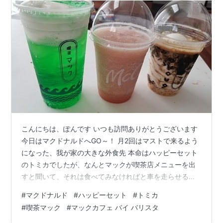
ェバイバリスタの”もものスムージー”【イメージ
写真と違う？！】
こんにちは、ぽんです いつも訪問ありがとうございます
今日はマクドナルドへGO～！ 月2回はマストで来るよう
になった、我が家の大きな外食先 本命はハッピーセット
のトミカでしたが、なんとマックが喫茶店メニューを出
すと聞いて、それは食べてみなければと車を走らせるの
でした 写真にはないですが、プリンパイもしっかり買っ
#
マクドナルド
#
ハッピーセット
#
トミカ
ております！では、早速おうちで飲んでみましょう～ 写
#
喫茶マック
#
マックカフェ バイ バリスタ
真の時点で既に若干溶けているのが気になりつつも…(笑)