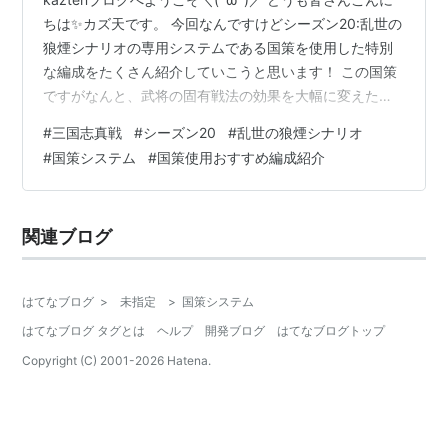
ちは✨カズ天です。 今回なんですけどシーズン20:乱世の
狼煙シナリオの専用システムである国策を使用した特別
な編成をたくさん紹介していこうと思います！ この国策
ですがなんと、武将の固有戦法の効果を大幅に変えたり
するものも多く、乱世の狼煙をプレイする上で絶対に知
#
三国志真戦
#
シーズン20
#
乱世の狼煙シナリオ
っておいた方が良いことなのでぜひ最後まで見ていって
#
国策システム
#
国策使用おすすめ編成紹介
ください！ それではやっていきましょう( ´ ▽ ` )ﾉ < 目
次 > １ 乱世の狼煙シナリオ解説 ・ 国策システム解説 ・
コピー戦法解説 ２ 国策解説＆使用テンプレ編成紹介❗️ (9
関連ブログ
日目解放) ・ 兵を興し蓋を討つ ・ 群雄…
はてなブログ
>
未指定
>
国策システム
はてなブログ タグとは
ヘルプ
開発ブログ
はてなブログトップ
Copyright (C) 2001-
2026
Hatena.