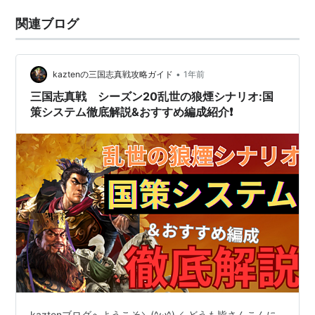
関連ブログ
•
kaztenの三国志真戦攻略ガイド
1年前
三国志真戦 シーズン20乱世の狼煙シナリオ:国
策システム徹底解説&おすすめ編成紹介❗️
kaztenブログへようこそ＼(^ω^)／ どうも皆さんこんに