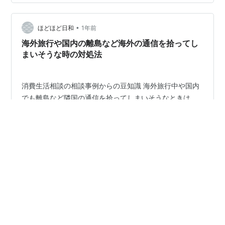
ンが見つかる ✅ 高額請求の心配ゼロで海外旅行を楽しめ
る そんな未来が待っています！💕 この…
•
ほどほど日和
1年前
海外旅行や国内の離島など海外の通信を拾ってし
まいそうな時の対処法
消費生活相談の相談事例からの豆知識 海外旅行中や国内
でも離島など隣国の通信を拾ってしまいそうなときは、
スマホの設定は ・国際ローミングOFF ・モバイル通信の