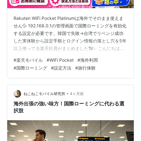
Rakuten WiFi Pocket Platinumは海外でそのまま使えま
せん💦 192.168.0.1の管理画面で国際ローミングを有効化
する設定が必要です。韓国で失敗→台湾でリベンジ成功
した実体験から設定手順とログイン情報の落とし穴を5年
以上使ってる楽天社員がまとめました📶✨ こんにちは🐰
楽天デザイナーのうたまろです🎨 スマホはそのまま海外
#
楽天モバイル
#
WiFi Pocket
#
海外利用
で通信できる楽天モバイル。 でも実は「Rakuten WiFi
#
国際ローミング
#
設定方法
#
旅行体験
Pocket Platinum」は海外で使うには設定が必要なんです
📶 設定先は192.168.0.1の管理画面。うたまろは韓国でま
さかの失敗💦そして台湾でリベンジ成功しました。 その
リアル…
•
ねこねこモバイル研究所
4ヶ月前
海外出張の強い味方！国際ローミングに代わる選
択肢