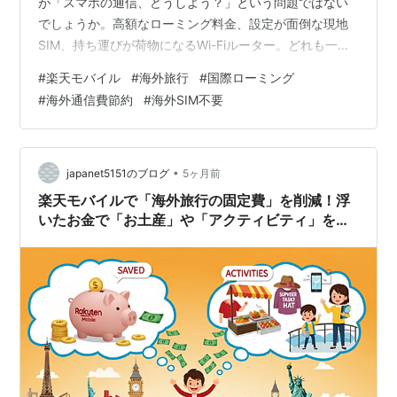
が「スマホの通信、どうしよう？」という問題ではない
でしょうか。高額なローミング料金、設定が面倒な現地
SIM、持ち運びが荷物になるWi-Fiルーター。どれも一長
一短で、いつも頭を悩ませていました。 しかし、楽天モ
#
楽天モバイル
#
海外旅行
#
国際ローミング
バイルユーザーの私にとって、その悩みは過去のものと
#
海外通信費節約
#
海外SIM不要
なりました。本記事では、私が実際に楽天モバイルの国
際ローミングを利用して感じた「これはまさに神！」と
思えるほどの利便性と、その具体的な活用術を徹底的に
解説します。 いつものスマホが、海外でも電源を入れる
•
japanet5151のブログ
5ヶ月前
だけでそのまま使える手軽さ、そして驚…
楽天モバイルで「海外旅行の固定費」を削減！浮
いたお金で「お土産」や「アクティビティ」を
GET