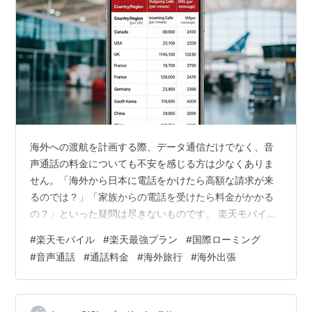
海外への渡航を計画する際、データ通信だけでなく、音
声通話の料金についても不安を感じる方は少なくありま
せん。「海外から日本に電話をかけたら高額な請求が来
るのでは？」「家族からの電話を受けたら料金がかかる
の？」といった疑問は尽きないものです。 楽天モバイル
の「Rakuten最強プラン」は、その国際ローミングサー
#
楽天モバイル
#
楽天最強プラン
#
国際ローミング
ビスにおいて、データ通信だけでなく音声通話において
#
音声通話
#
通話料金
#
海外旅行
#
海外出張
もユニークな料金体系を提供しています。これを正しく
理解することで、海外での通話料金に関する不安を解消
し、安心してコミュニケーションを取ることが可能にな