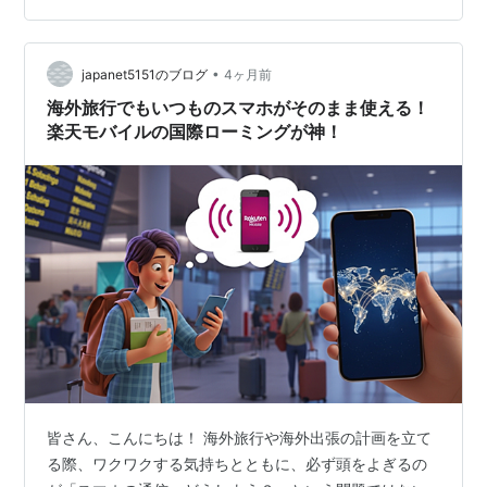
す。 ドコモ・au・ソフトバンク・楽天モバイルなど8社
の国際ローミング料金を一覧比較 追加料金なしで海外デ
•
ータ通信が使えるキャリア・プランの詳細 渡航パターン
japanet5151のブログ
4ヶ月前
別（短期旅行・長期滞在・出張）のおすすめキャリア 海
海外旅行でもいつものスマホがそのまま使える！
外ローミング…
楽天モバイルの国際ローミングが神！
皆さん、こんにちは！ 海外旅行や海外出張の計画を立て
る際、ワクワクする気持ちとともに、必ず頭をよぎるの