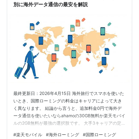
適な通信を両立させる方法を詳しく解…
別に海外データ通信の最安を解説
最終更新日：2026年4月15日 海外旅行でスマホを使いた
いとき、国際ローミングの料金はキャリアによって大き
く異なります。 結論から言うと、追加料金0円で海外デ
ータ通信を使いたいならahamoの30GB無料か楽天モバイ
ルの2GB無料が最強の選択肢です。 大手3キャリアの定
額プランは1日980円〜が相場で、渡航日数が長いほどコ
#
楽天モバイル
#
海外ローミング
#
国際ローミング
ストがかさみます。 この記事では以下のことがわかりま