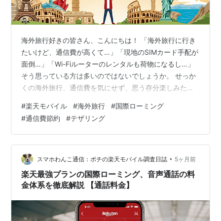
海外旅行好きの皆さん、こんにちは！ 「海外旅行に行き
たいけど、通信費が高くて…」「現地のSIMカード手配が
面倒…」「Wi-Fiルーターのレンタルも荷物になるし…」
そう思っている方は多いのではないでしょうか。 せっか
くの海外旅行、通信費を気にせず、思う存分楽しみたい
ですよね。しかし、国際ローミングは高額になりがち
#
楽天モバイル
#
海外旅行
#
国際ローミング
で、プリペイドSIMやWi-Fiルーターレンタルも手間や費
#
通信費節約
#
テザリング
用がかかります。 そんな通信の悩みが、あなたの海外旅
行の固定費を圧迫し、お土産やアクティビティといった
楽しみを制限してはいませんか？ 本記事では、楽天モバ
イルが、どのように「海外旅行の固定費」である通信費
•
スマホわんこ通信：ポチの楽天モバイル調査日誌
5ヶ月前
を劇的に削減し、その浮い…
楽天最強プランの国際ローミング、音声通話の料
金体系を徹底解説 【通話料金】