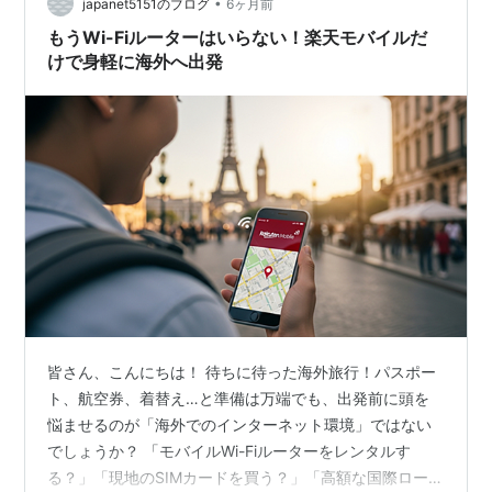
ります。 このブログ記事では、楽天最強プランの国際ロ
•
japanet5151のブログ
6ヶ月前
ーミングにおける音声通話の料金体系を、R…
もうWi-Fiルーターはいらない！楽天モバイルだ
けで身軽に海外へ出発
皆さん、こんにちは！ 待ちに待った海外旅行！パスポー
ト、航空券、着替え…と準備は万端でも、出発前に頭を
悩ませるのが「海外でのインターネット環境」ではない
でしょうか？ 「モバイルWi-Fiルーターをレンタルす
る？」「現地のSIMカードを買う？」「高額な国際ローミ