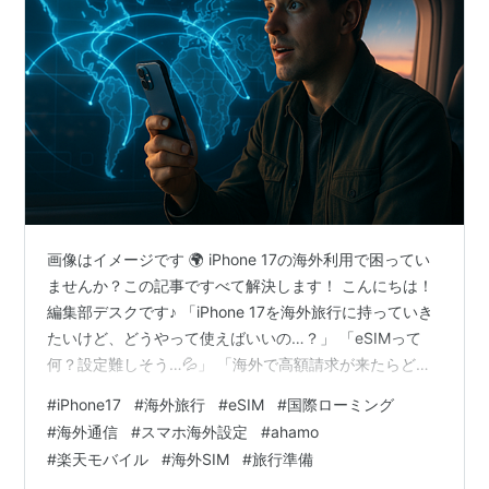
画像はイメージです 🌍 iPhone 17の海外利用で困ってい
ませんか？この記事ですべて解決します！ こんにちは！
編集部デスクです♪ 「iPhone 17を海外旅行に持っていき
たいけど、どうやって使えばいいの…？」 「eSIMって
何？設定難しそう…💦」 「海外で高額請求が来たらどう
しよう…😨」 そんな不安を抱えているあなた、大丈夫で
#
iPhone17
#
海外旅行
#
eSIM
#
国際ローミング
す！✨ この記事では、iPhone 17を海外で快適に使うため
#
海外通信
#
スマホ海外設定
#
ahamo
の完全ガイドをお届けします🎉 読み終わる頃には、 ✅
#
楽天モバイル
#
海外SIM
#
旅行準備
eSIMの設定方法が完璧にわかる ✅ 自分に最適な通信プラ