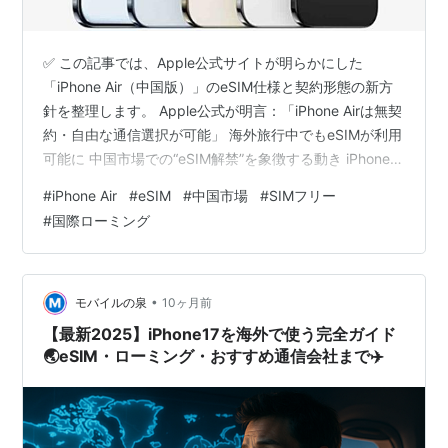
✅ この記事では、Apple公式サイトが明らかにした
「iPhone Air（中国版）」のeSIM仕様と契約形態の新方
針を整理します。 Apple公式が明言：「iPhone Airは無契
約・自由な通信選択が可能」 海外旅行中でもeSIMが利用
可能に 中国市場での“eSIM解禁”を象徴する動き iPhone
Airの価格と発売スケジュール 今後の焦点：「海外
#
iPhone Air
#
eSIM
#
中国市場
#
SIMフリー
eSIM」の実利用テスト 今回の動きをひとことで どう
#
国際ローミング
も、となりです。 中国での発売が間近に迫る「iPhone
Air」ですが、Apple中国公式サイトの更新で新情報が判
明しました。 なんと今回、中国モデルが“無契約（SIMフ
リー）”かつ海外e…
•
モバイルの泉
10ヶ月前
【最新2025】iPhone17を海外で使う完全ガイド
🌏eSIM・ローミング・おすすめ通信会社まで✈️