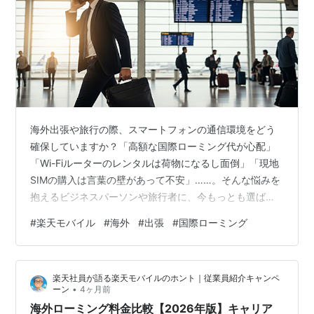
海外出張や旅行の際、スマートフォンの通信環境をどう
確保していますか？「高額な国際ローミング代が心配」
「Wi-Fiルーターのレンタルは荷物になるし面倒」「現地
SIMの購入は言葉の壁があって不安」……。そんな悩みを
抱えるビジネスパーソンや旅行者に、今もっとも選ばれ
ている解決策があります。それが、国内でも海外でも圧
#
楽天モバイル
#
海外
#
出張
#
国際ローミング
倒的な利便性を発揮する楽天モバイルです。 仕事やプラ
イベートで海外へ行く機会が増えてきた今、幅広い世代
が注目しているのが、格安SIMの中でも異彩を放つ楽天モ
楽天社員が語る楽天モバイルのホント｜従業員紹介キャンペ
バイルの「海外利用サービス」です。今回は、従来の国
•
ーン
4ヶ月前
際ローミングの常識を覆し、スマホ代節約と海外での快
海外ローミング料金比較【2026年版】キャリア