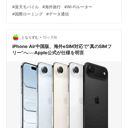
ングは避けたい…」 私も以前は、海外旅行のたびにこれ
#
楽天モバイル
#
海外旅行
#
Wi-Fiルーター
らの選択肢で悩んだり、重いルーターを持ち運んだり、
#
国際ローミング
#
データ通信
SIMカードの入れ替えに手間取ったりしていました。せっ
かくの旅行なのに、通信環境の準備だけでストレスを感
じることも。 しかし、楽天モバイルの「Rakuten最強プ
ラン」に乗り換えてから、海外旅行の準備が劇的に身軽
•
となりずむ
10ヶ月前
になりました！「もうWi-…
iPhone Air中国版、海外eSIM対応で“真のSIMフ
リー”へ──Apple公式が仕様を明言