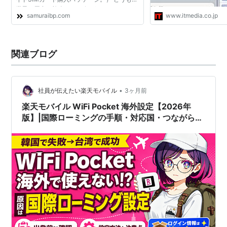
世界一周中の旅人です。 気がついたら、もう
samuraibp.com
www.itmedia.co.jp
１年以上、旅しています。 今は中東のヨルダ
ン王国にいます。...
関連ブログ
•
社員が伝えたい楽天モバイル
3ヶ月前
楽天モバイル WiFi Pocket 海外設定【2026年
版】|国際ローミングの手順・対応国・つながらな
い時の対処📶