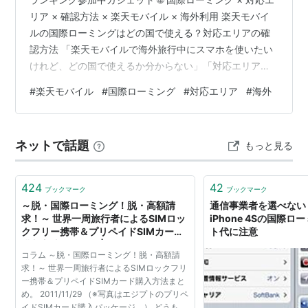
リア × 確認方法 × 楽天モバイル × 海外利用 楽天モバイ
ルの国際ローミングはどの国で使える？対応エリアの確
認方法 「楽天モバイルで海外旅行中にスマホを使いたい
けれど、どの国で使えるか分からない」「対応エリアの
確認方法を知りたい」——国際ローミングの仕組みか
#
楽天モバイル
#
国際ローミング
#
対応エリア
#
海外
ら、対応エリアの正しい確認方法・渡航前の準備手順ま
で整理しました。 「どの国で使えるか」を渡航前に確認
することが最重要 楽天モバイルで海外旅行・出張を予定
ネットで話題
もっと見る
している方が 最初に確認すべきことは、 「渡航先の国・
地域が国際ローミングに対応しているかどうか」 です。
対応していない国・…
424
42
ブックマーク
ブックマーク
～脱・国際ローミング！脱・高額請
通信事業者を選べない
求！～ 世界一周旅行者によるSIMロッ
iPhone 4Sの国際
クフリー携帯＆プリペイドSIMカード
ト代に注意
購入方法まとめ。 | サムライバックパ
コラム ～脱・国際ローミング！脱・高額請
ッカー・世界一周をした若き起業家の
求！～ 世界一周旅行者によるSIMロックフリ
メモ
ー携帯＆プリペイドSIMカード購入方法まと
め。 2011/11/29 （※写真はエジプトのプリペ
イドSIMカード購入パッケージ。） どうも。