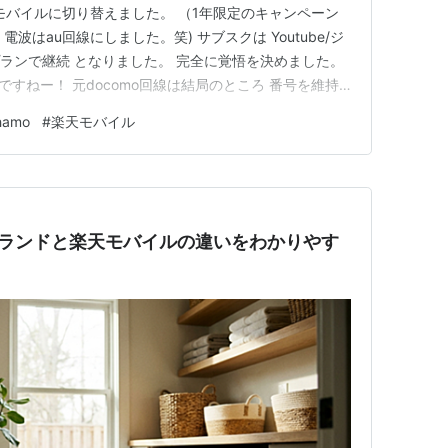
roモバイルに切り替えました。 （1年限定のキャンペーン
電波はau回線にしました。笑) サブスクは Youtube/ジ
間プランで継続 となりました。 完全に覚悟を決めました。
んですねー！ 元docomo回線は結局のところ 番号を維持
特に不便はありません。 （というか、むしろ繋がりやす
hamo
#
楽天モバイル
。😨） 今回の回線乗り換えとSIM入れ替えにより…
ブランドと楽天モバイルの違いをわかりやす