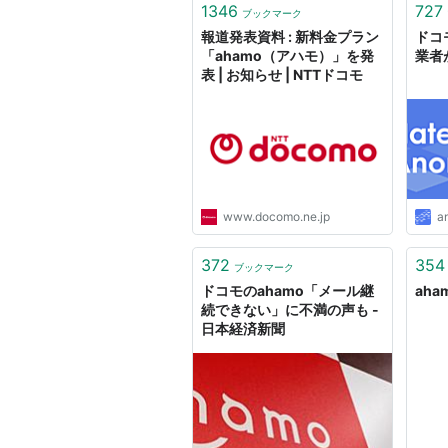
1346
727
ブックマーク
報道発表資料 : 新料金プラン
ドコ
「ahamo（アハモ）」を発
業者
表 | お知らせ | NTTドコモ
www.docomo.ne.jp
a
372
354
ブックマーク
ドコモのahamo「メール継
aha
続できない」に不満の声も -
日本経済新聞