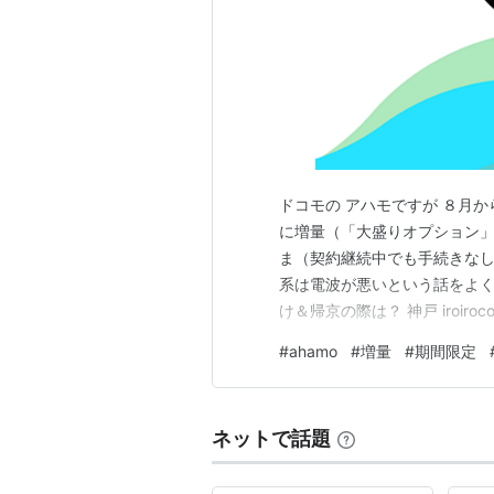
ドコモの アハモですが ８月か
に増量（「大盛りオプション」を
ま（契約継続中でも手続きなし
系は電波が悪いという話をよく
け＆帰京の際は？ 神戸 iroirocolor
iroirocolorful.hatenablog.
#
ahamo
#
増量
#
期間限定
けなのか、昼時でも不自由さを
ネットで話題