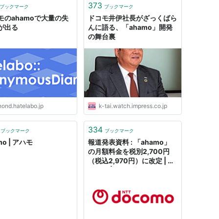
373
ブックマーク
ブックマーク
モのahamoで大量の失
ドコモ井伊社長がざっくばら
が出る
んに語る、「ahamo」開発
の舞台裏
nond.hatelabo.jp
k-tai.watch.impress.co.jp
334
ブックマーク
ブックマーク
mo | アハモ
報道発表資料 : 「ahamo」
の月額料金を税別2,700円
（税込2,970円）に改定 | お
知らせ | NTTドコモ