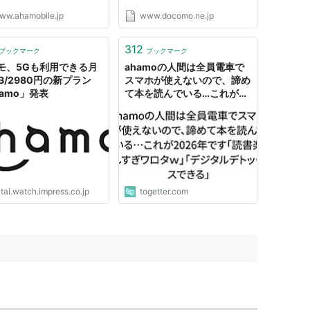
ww.ahamobile.jp
www.docomo.ne.jp
312
ブックマーク
ブックマーク
モ、5Gも利用できる月
ahamoの人間は全員電車で
B/2980円の新プラン
スマホが使えないので、諦め
hamo」発表
て本を読んでいる…これが
2026年です「読書楽しすぎ
ワロタｗ」「デジタルデトッ
クスできる」
tai.watch.impress.co.jp
togetter.com