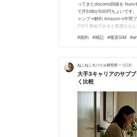
ってきたdocomo回線を Nu
で月5GBが500円ちょいです。 
ャンプ→解約 Amazon→年
(^O^) 辞めてみると気楽なも
したいだけなので 今のところ
#
節約
#
雑記
#
格安SIM
#
a
くなった気がしないでもないです
•
ねこねこモバイル研究所
5日前
大手3キャリアのサブ
く比較