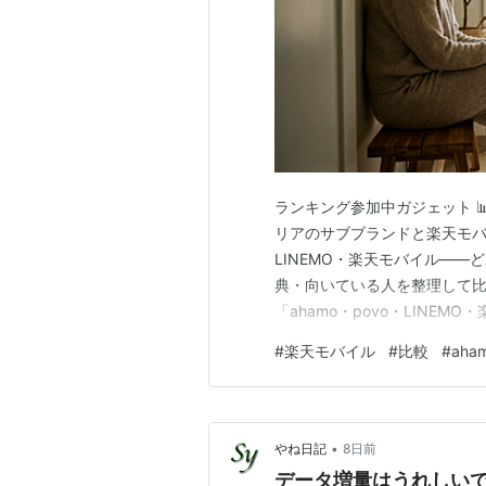
ランキング参加中ガジェット 📊
リアのサブブランドと楽天モバイ
LINEMO・楽天モバイル—
典・向いている人を整理して比
「ahamo・povo・LIN
は多いでしょう。大手3キャリアの
#
楽天モバイル
#
比較
#
aha
バイルは、いずれも大手キャ
み・エリア・特典・向い…
•
やね日記
8日前
データ増量はうれしい