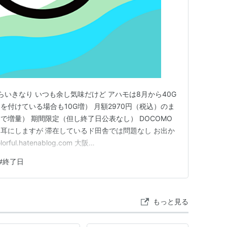
らいきなり いつも余し気味だけど アハモは8月から40G
付けている場合も10G増） 月額2970円（税込）のま
で増量） 期間限定（但し終了日公表なし） DOCOMO
耳にしますが 滞在しているド田舎では問題なし お出か
ful.hatenablog.com 大阪
com TOKIO iroirocolorful.hatenablog.com 偶々運が良いだ
#
終了日
感じ…
もっと見る