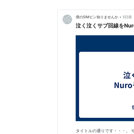
•
僕のSIMピン知りませんか
5日前
泣く泣くサブ回線をNu
タイトルの通りです・・・。 