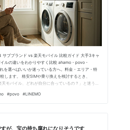
 サブブランド vs 楽天モバイル 比較ガイド 大手3キャ
ルの違いをわかりやすく比較 ahamo・povo・
—どれを選べばいいか迷っている方へ。料金・エリア・特
較します。 格安SIMや乗り換えを検討するとき、
EMO・楽天モバイル、どれが自分に合っているの？」と迷う方
サブブランド（ahamo・povo・LINEMO）と楽天モ
mo
#
povo
#
LINEMO
リアより安い料金水準を提供していますが、料金の仕組
ですが、宝の持ち腐れになりそうです