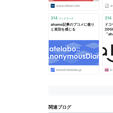
www.nikkei.com
w
314
314
ブックマーク
ahamo記事のブコメに傲り
ドコ
と差別を感じる
20G
「a
anond.hatelabo.jp
k-
関連ブログ