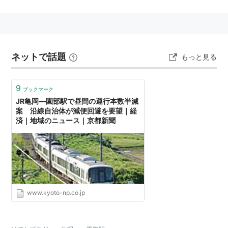
駅
」→
吉富駅
…
亀岡駅
…
太秦駅
…
京都駅
○
リスト
：
駅キーワード
ネットで話題
もっと見る
○
リスト
：
駅つきキーワード
9
ブックマーク
*1
:
JR西日本では、山陰本線
京都駅と園部駅の区間につ
JR亀岡―園部駅で昼間の運行本数半減
いて愛称を
「
嵯峨野線
」としている。
案 沿線自治体が減便回避を要望｜経
済｜地域のニュース｜京都新聞
www.kyoto-np.co.jp