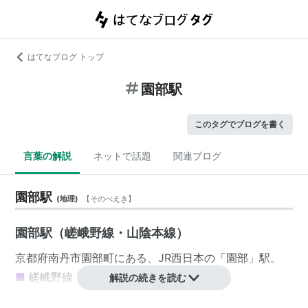
はてなブログ トップ
園部駅
このタグでブログを書く
言葉の解説
ネットで話題
関連ブログ
園部駅
(
地理
)
【
そのべえき
】
園部駅（嵯峨野線・山陰本線）
京都府
南丹市
園部町
にある、
JR西日本
の「
園部
」駅。
■
嵯峨野線
*1
（
山陰本線
）
解説の続きを読む
…
城崎温泉駅
…
福知山駅
…
綾部駅
…
船岡駅
←「
園部