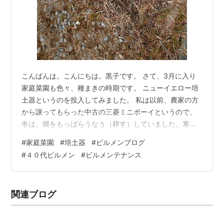
こんばんは。こんにちは。黒子です。 さて、3月に入り
家庭菜園も色々、種まきの時期です。 ニューイエロー培
土器というのを投入してみました。 私は以前、農家の方
から譲ってもらった中古の三菱ミニボーイというので、
冬は、畑をもっばらうなう（耕す）していました。寒起
こしという大事な作業です。 その管理機に適合する培土
#
家庭菜園
#
培土器
#
ビルメンブログ
器というのを試しに投入しました。取付や取扱説明書な
#
４０代ビルメン
#
ビルメンテナンス
どは不親切ですので、ある程度は感覚的に取り付けてい
く感じです。 私の管理機の場合ですと、抵抗棒？を下か
ら外してそこに、このアタッチメントをやはり下から差
関連ブログ
し込み、取り付けます。 軽トラに積んでいくのですが、
取り付けは畑についてからが良いかも知れ…