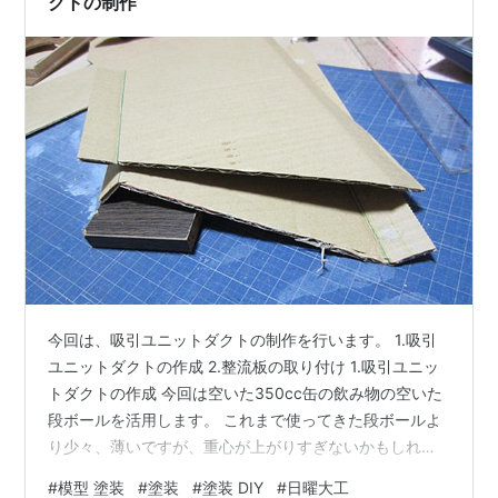
クトの制作
今回は、吸引ユニットダクトの制作を行います。 1.吸引
ユニットダクトの作成 2.整流板の取り付け 1.吸引ユニッ
トダクトの作成 今回は空いた350cc缶の飲み物の空いた
段ボールを活用します。 これまで使ってきた段ボールよ
り少々、薄いですが、重心が上がりすぎないかもしれな
いので、これを使うことにしました。 吸気ファンユニッ
#
模型 塗装
#
塗装
#
塗装 DIY
#
日曜大工