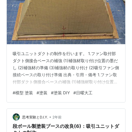
吸引ユニットダクトの制作を行います。 1.ファン取付部
ダクト側接合ベースの補強 (1)補強材取り付け位置の墨だ
し (2)補強材の準備 (3)補強材の取り付け (2)吸引ファン側
接続ベースの取り付け準備 出典・引用・備考 1.ファン取
付部ダクト側接合ベースの補強 (1)補強材取り付け位置の
墨だし 化粧面側に補強板を取り付ける位置を墨だししま
#
模型 塗装
#
塗装
#
塗装 DIY
#
日曜大工
す。 (2)補強材の準備 木製床下の切り出しで出た端材
は、使い切っていますので、端材箱を漁ったところ、
3.8mm厚のラワン材が出てきました。 これをミニテーブ
•
ルソーで、W10.0mmに切り出してみました（*1）😃。
思考実験とD.I.Y.
2年前
これを補強材として使おうと思います。 今回は…
段ボール製塗装ブースの改良(6)：吸引ユニットダ