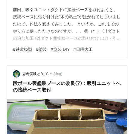
前回、吸引ユニットダクトに接続ベースを取付ようと、
接続ベースに張り付けた”木の粘土”がはがれてしまいまし
たので、作法を変えてみました。 というか、これまでの
やり方に戻しただけなのですが。。。😅（*1） (1)ダクト
の追加加工 (2)ダクト側接続ベースの取り付け 出典・引
用・備考 (1)ダクトの追加加工 接続ベースに”木の粘土”を
#
鉄道模型
#
塗装
#
塗装 DIY
#
日曜大工
張り付けると、縮が大きすぎて、”木の粘土”が固まった
ら、接続ベースからはがれてしまいました😢。 ”木の粘
土”の縮み具合を考えて（*2）、ダクト側に追加加工を施
•
すことにしました。 まずは、”木の粘土”を帯状にして、
思考実験とD.I.Y.
2年前
接続ベースとの接着面に張り付けます。 フラットなべニ
段ボール製塗装ブースの改良(7)：吸引ユニットへ
ア板な…
の接続ベース取付