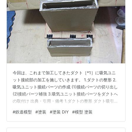
今回は、これまで加工してきたダクト［*1］に吸気ユニ
ット接続部の加工を施していきます。 1.ダクトの整形 2.
吸気ユニット接続パーツの作成 (1)接続パーツの切り出し
(2)接続パーツ補強 3.吸気ユニット接続パーツをダクトへ
の取付け 出典・引用・備考 1.ダクトの整形 ダクト吸引側
に、Ｌ定規などを用いて、左右・奥と手間の高さが同じ
#
鉄道模型
#
塗装
#
塗装 DIY
#
模型 塗装
になる様に、墨だしをします。墨だし線に沿って、余剰
なダクトをカッターで切り落とします。 切り落とした分
は、後の工程で使うので捨てずに、取っておきます。 塗