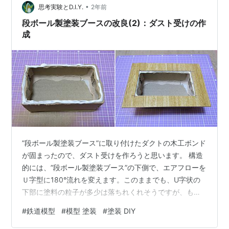
•
装ブース側の切り口に、木の粘土を多少、多めに埋め込
思考実験とD.I.Y.
2年前
んでいきます。べニア板や端材等を使って上から押さ
段ボール製塗装ブースの改良(2)：ダスト受けの作
え、平滑化し、…
成
”段ボール製塗装ブース”に取り付けたダクトの木工ボンド
が固まったので、ダスト受けを作ろうと思います。 構造
的には、”段ボール製塗装ブース”の下側で、エアフローを
Ｕ字型に180°流れを変えます。このままでも、U字状の
下部に塗料の粒子が多少は落ちれくれそうですが、もう
一工夫、加えます。U字状の上部にＳ字状の経路を作れ
#
鉄道模型
#
模型 塗装
#
塗装 DIY
ば、ダスト受けに、ある程度、塗料の粒子がたまるので
はないかな、という考えです😅。 1.”Ｓ＋Ｕ型”のエアフロ