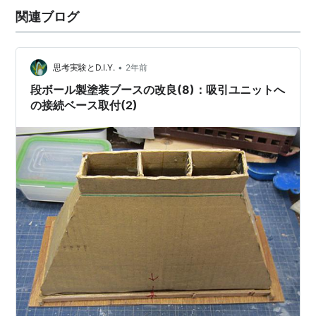
関連ブログ
•
思考実験とD.I.Y.
2年前
段ボール製塗装ブースの改良(8)：吸引ユニットへ
の接続ベース取付(2)