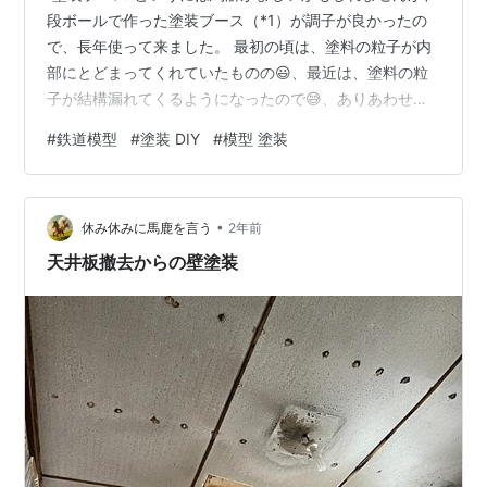
段ボールで作った塗装ブース（*1）が調子が良かったの
で、長年使って来ました。 最初の頃は、塗料の粒子が内
部にとどまってくれていたものの😃、最近は、塗料の粒
子が結構漏れてくるようになったので😅、ありあわせの
材料で、塗料の粒子が漏れないような改良を加えてみた
#
鉄道模型
#
塗装 DIY
#
模型 塗装
いと思います。 0.段ボール製塗装ブース 1.改良方法の検
討 (1)エアフロー検討 (2)吸引部品の検討 2.ダクトの取り
付け (1)吸気口の穴あけ (2)ダクト側面の取り付け (3)整流
•
板の取り付け (4)ダクトカバーの取り付け 出典・引用・
休み休みに馬鹿を言う
2年前
備考 0.段ボール製塗装ブース 側面から見た形状…
天井板撤去からの壁塗装