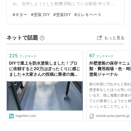
ね。 自作しようとした動機 回転している動画 作り方 材
料 設計図 問題点 改善策 自作しようとした動機 以前つく
#
ギター
#
塗装 DIY
#
塗装DIY
#
エレキベース
ったベース塗装用のハンガーがこれなんだけど。 このハ
ンガーは、構造上どうしても高さのあるスペースが必要
になる。スプレーを吹くと溶剤のミストが上に舞い上が
ネットで話題
もっと見る
るから、狭い場所で作業すると空気中に充満してしま
う。ガスマスクを付けていても吸い込んでしまい、肺に
映ってトリップ寸前になるんだ。 そこ…
225
67
ブックマーク
ブックマーク
DIYで屋上を防水塗装しました！プロ
外壁塗装の保存マニュ
に依頼すると20万はぼったくりに感じ
類・費用相場・色・時期・
ました→大家さんの投稿に業者の施工
塗装ジャーナル
は「ぼったくり」なのか議論に
家の外壁に汚れやヒビ割
壁塗装をしたほうが良い
いる方、既に複数の業者
てどの業者にしようかと
らっしゃることでしょう。
あたって何からすればよ
togetter.com
zeenb.astecpaints.jp
注意すれば良いのか？素
とだらけのはずで...