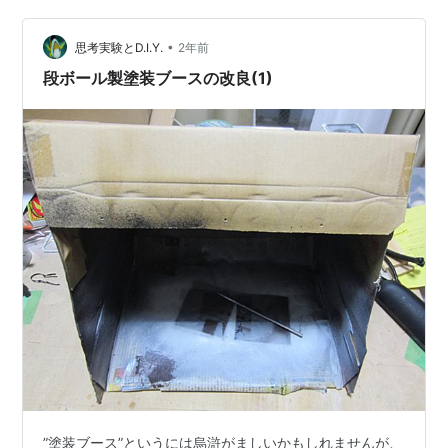
ー経路の作成 2.ダスト受けの切り出し 2.ダスト受けの加
•
工 3.ダスト受けの取り付け部の密閉加工 出典・引用・備
思考実験とD.I.Y.
2年前
考 1.”Ｓ＋Ｕ型”のエアフロー経路の作成 ダクトが曲がっ
段ボール製塗装ブースの改良(1)
ている…
”塗装ブース”というには烏滸がましいかもしれませんが、