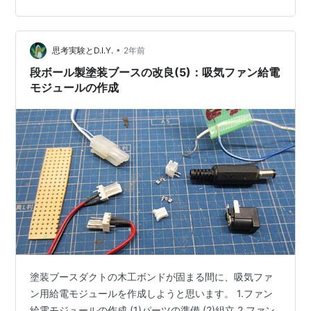
トが決まったサイズなので、ある程度、正確に切り取り
線を墨だしします。 まずは、ダクト正面と背面用と、2
枚を重ねて、切り出しします。 車両制作で車室とデッキ
•
部分を谷折りした時と同じように、適当な端材と定規を
思考実験とD.I.Y.
2年前
使って谷折りにします。 ダクト正面と背面用共に折り目
段ボール製塗装ブースの改良(5)：吸気ファン給電
をつけておきます。 ダ…
モジュールの作成
塗装ブースダクトの木工ボンドが固まる間に、吸気ファ
ン用給電モジュールを作成しようと思います。 1.ファン
給電モジュールの作成 (1)パーツの準備 (2)組立 2.ファン