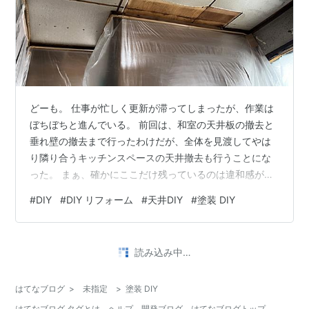
どーも。 仕事が忙しく更新が滞ってしまったが、作業は
ぼちぼちと進んでいる。 前回は、和室の天井板の撤去と
垂れ壁の撤去まで行ったわけだが、全体を見渡してやは
り隣り合うキッチンスペースの天井撤去も行うことにな
った。 まぁ、確かにここだけ残っているのは違和感があ
る。 天井作業は終わったと思ってからの作業だったの
#
DIY
#
DIY リフォーム
#
天井DIY
#
塗装 DIY
で、なかなか精神的にくるものがあったが、そこはなん
とか頑張った。 これで隣り合う３部屋全ての天井板を抜
いてしまったことになる。 天井が高くなり、なかなか良
読み込み中…
い抜け感になったように思うがいかがだろうか？ この新
たに天井として姿を現した木部に、色付けと防腐防虫目
はてなブログ
>
未指定
>
塗装 DIY
的でキシラデコールを塗布していく。 か…
はてなブログ タグとは
ヘルプ
開発ブログ
はてなブログトップ