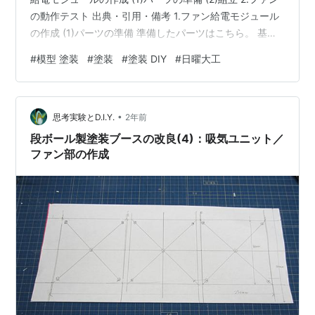
の動作テスト 出典・引用・備考 1.ファン給電モジュール
の作成 (1)パーツの準備 準備したパーツはこちら。 基盤
は、半端な蛇の目基盤を、ミニテーブルソーでカットし
#
模型 塗装
#
塗装
#
塗装 DIY
#
日曜大工
て、活用しました。 手持ちのPCファン用３ピンヘッダー
は、２つしかありません。 ケースファンファンの内、１
個は回転数用計測用の線はないので、手持ちのコネクタ
•
を基盤にハンダ付けして対処することにしました。 電源
思考実験とD.I.Y.
2年前
は、使わなくなったACアダプタがあった気がしたので、
段ボール製塗装ブースの改良(4)：吸気ユニット／
漁ったも…
ファン部の作成