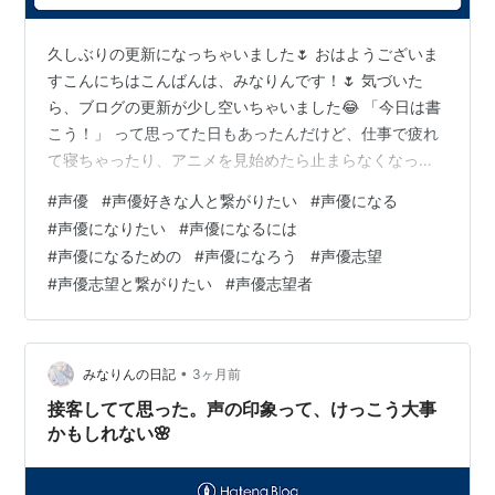
久しぶりの更新になっちゃいました🌷 おはようございま
すこんにちはこんばんは、みなりんです！🌷 気づいた
ら、ブログの更新が少し空いちゃいました😂 「今日は書
こう！」 って思ってた日もあったんだけど、仕事で疲れ
て寝ちゃったり、アニメを見始めたら止まらなくなった
り…笑 でも、また戻ってきました！！ このブログは「毎
#
声優
#
声優好きな人と繋がりたい
#
声優になる
日完璧に更新する！」というより、私が声優を目指す毎
#
声優になりたい
#
声優になるには
日を記録する場所にしたいなって思ってます📖✨ 最近も
#
声優になるための
#
声優になろう
#
声優志望
相変わらず、通勤中は推し声優さんのラジオを聴いて、
#
声優志望と繋がりたい
#
声優志望者
休みの日はアニメを見たりソシャゲをしたり🫠🤍 やっぱ
り好きなものに囲まれてる時間って幸せですね🥹💙 それ
と最近思ったのは、夢って毎日すごい…
•
みなりんの日記
3ヶ月前
接客してて思った。声の印象って、けっこう大事
かもしれない🌸