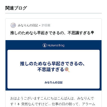
関連ブログ
•
みなりんの日記
21日前
推しのためなら早起きできるの、不思議すぎる🍭
おはようございますこんにちはこんばんは、みなりんで
す！🌷 突然なんですけど… 仕事の日の朝って、アラーム