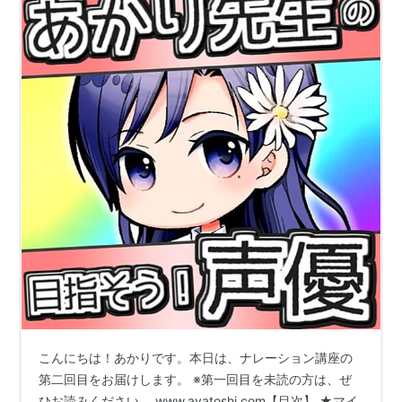
こんにちは！あかりです。本日は、ナレーション講座の
第二回目をお届けします。 ※第一回目を未読の方は、ぜ
ひお読みください。 www.ayatoshi.com【目次】 ★マイ