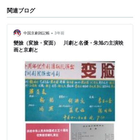
関連ブログ
•
中国京劇雑記帳
3年前
變臉（変臉・変面） 川劇と名優・朱旭の主演映
画と京劇と