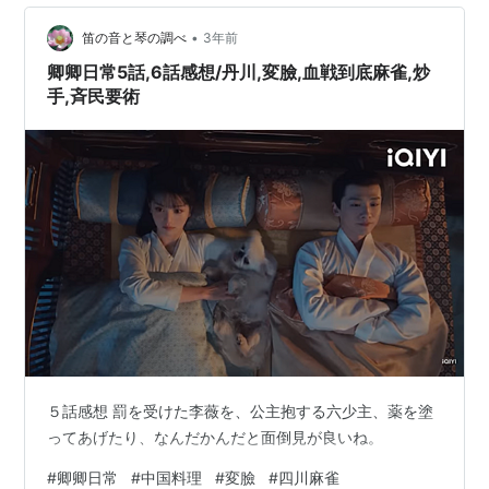
•
笛の音と琴の調べ
3年前
卿卿日常5話,6話感想/丹川,変臉,血戦到底麻雀,炒
手,斉民要術
５話感想 罰を受けた李薇を、公主抱する六少主、薬を塗
ってあげたり、なんだかんだと面倒見が良いね。
#
卿卿日常
#
中国料理
#
変臉
#
四川麻雀