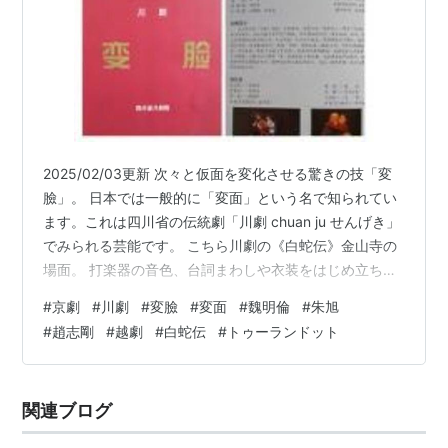
2025/02/03更新 次々と仮面を変化させる驚きの技「変
臉」。 日本では一般的に「変面」という名で知られてい
ます。これは四川省の伝統劇「川劇 chuan ju せんげき」
でみられる芸能です。 こちら川劇の《白蛇伝》金山寺の
場面。 打楽器の音色、台詞まわしや衣装をはじめ立ち回
りから変臉や吐火の芸など京劇とは味わいが異なりま
#
京劇
#
川劇
#
変臉
#
変面
#
魏明倫
#
朱旭
す。 youtu.be 京劇《白蛇伝》はこちら 今回は地方劇
#
趙志剛
#
越劇
#
白蛇伝
#
トゥーランドット
「川劇」を題材にした中国映画『變臉 この櫂に手をそえ
て』と川劇の舞台をご紹介します。 京劇と地方の演劇に
ついてはこちら 映画 『変臉 この櫂に手をそえて』 物語
関連ブログ
キャスト 名優・朱旭がうたう京劇《借東風》《春秋筆》
…