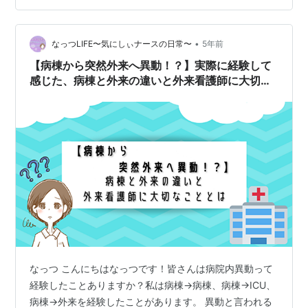
す。しかし、外来看護師は患者さんが来院して診察を終
えるまでの短い時間だけが患者さんとの接触時間となる
ので、ひとりひとりの患者さんとの関係は希薄になると
•
なっつLIFE〜気にしぃナースの日常〜
5年前
いう傾向があります。2つ目は、病棟看護師に比べると…
【病棟から突然外来へ異動！？】実際に経験して
感じた、病棟と外来の違いと外来看護師に大切な
こととは
なっつ こんにちはなっつです！皆さんは病院内異動って
経験したことありますか？私は病棟→病棟、病棟→ICU、
病棟→外来を経験したことがあります。 異動と言われる