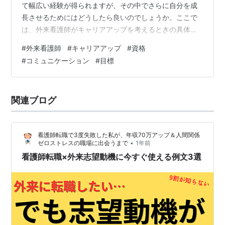
て幅広い経験が得られますが、その中でさらに自分を成
長させるためにはどうしたら良いのでしょうか。ここで
は、外来看護師がキャリアアップを考えるときの具体策
についてお話しします。 スキルアップを図るためには、
#
外来看護師
#
キャリアアップ
#
資格
なんと言っても継続的な学習が欠かせません。医療現場
#
コミュニケーション
#
目標
は常に進化しているため、新しい知識や技術の習得が重
要です。勉強会やセミナーに参加したり、専門書を読ん
だりすると新しい情報が得られます。また、専門看護師
関連ブログ
や認定看護師といった上位資格を取得してより専門的な
知識を身につければ、キャリアの幅を広げられるでし…
看護師転職で3度失敗した私が、年収70万アップ＆人間関係
•
ゼロストレスの職場に出会うまで
1年前
看護師転職×外来志望動機に今すぐ使える例文3選