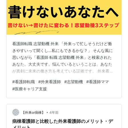
看護師転職 志望動機 外来 「外来って忙しそうだけど働
きやすいって聞くし…私にもできるかな？」 そんな風に
思いながら「看護師 転職 志望動機 外来」と検索された
あなた。大丈夫です。悩んでいるということは、あなた
が真剣に未来の働き方を考えている証拠です。 外来看護
師として働く魅力、志望動機の考え方、そして転職を成
#
看護師転職
#
外来看護師
#
志望動機
#
看護師ママ
功させるための準備まで、この記事でしっかり解説しま
#
医療キャリア支援
す！ 外来看護師への転職が人気の理由 外来看護師への転
職が近年とても注目されています。その理由は、勤務ス
タイルの柔軟さと、患者との「つながり」が深まる特性
にあります。 まず、多くの外来勤務は日勤帯が中心で、
•
【外来or病棟】
4年前
夜勤がない、もしくは少ないケース…
病棟看護師と比較した外来看護師のメリット・デ
メリット