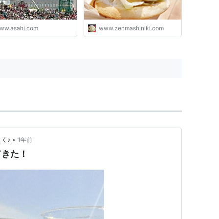
ww.asahi.com
www.zenmashiniki.com
•
よく♪
1年前
てきた！