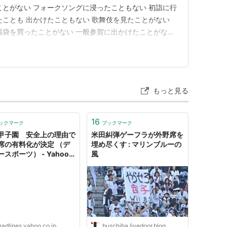
ことがない フォークソングに浸ったこともない 初詣に行
たことも 出かけたこともない 歌舞伎を見たことがない
福袋を買ったことがない 一般参賀に出かけたことがない
こともなく 指弾されるような苦い経験もない 海はいい
ダメで、小料理屋に入ったことがない プロレスに関心が
を持…
もっと見る
16
ックマーク
ブックマーク
甲子園 安全上の理由で
米田糾弾ゲーフラが外野席を
席の有料化が決定 （デ
埋め尽くす : マリンブルーの
スポーツ） - Yahoo!
風
ース
eadlines.yahoo.co.jp
buschiba.livedoor.blog