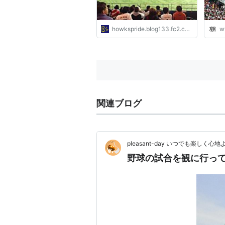
howkspride.blog133.fc2.com
w
関連ブログ
pleasant-day いつでも楽しく心地
野球の試合を観に行っ