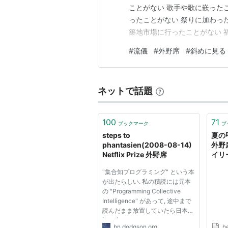
ことがない 歌手や歌に嵌った
ったことがない 祭りに加わっ
築地市場に行ったことがない 
注目を引くような栄誉を受けた
#
流儀
#
外野席
#
斜めに見る
な、と思ったことがない 酒が
ない 流行りのイベントに関心
ネットで話題
100
71
ブックマーク
ブ
steps to
夏の
phantasien(2008-08-14)
外野
Netflix Prize 外野席
イリー
ニュ
"集合知プログラミング" という本
が出たらしい. 私の積読には元本
の "Programming Collective
Intelligence" があって, 途中まで
読んだまま放置していたら日本語
訳が出てしまった. (オライリーの
bn.dodgson.org
h