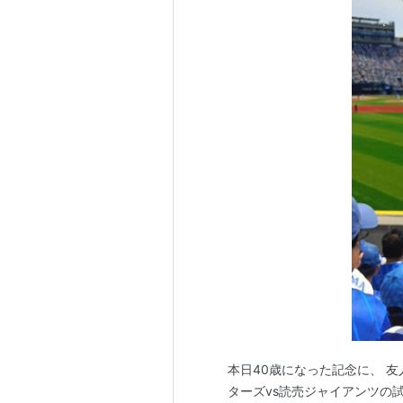
本日40歳になった記念に、 友
ターズvs読売ジャイアンツの