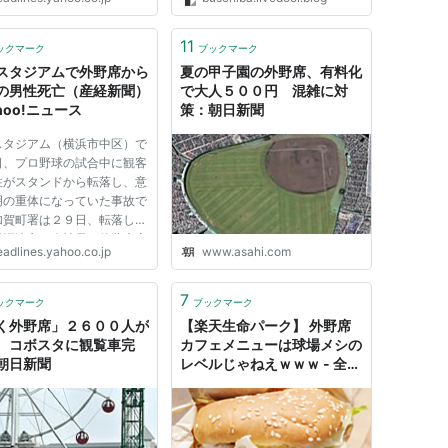
11
ックマーク
ブックマーク
スタジアムで外野席から
夏の甲子園の外野席、有料化
の男性死亡（産経新聞）
で大人５００円 混雑に対
ahoo!ニュース
策：朝日新聞
スタジアム（横浜市中区）で
日、プロ野球の試合中に観客
性がスタンドから転落し、意
明の重体になっていた事故で
加賀町署は２９日、転落した
県沼津市の会社員、後藤康彦
eadlines.yahoo.co.jp
www.asahi.com
（３６）が死亡したと発表し
 同署によると、後藤さんは
日午後８時４０分ごろ、横浜
7
ックマーク
ブックマーク
アムのライトスタンドで...
く外野席」２６００人が
【楽天生命パーク】 外野席
 コボスタに観覧車完
カフェメニューは球場メシの
朝日新聞
レベルじゃねえｗｗｗ - 全マ
シニキは今日も全マシ