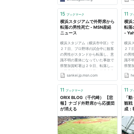
アンチパターンと命名.) 悔しいの
で本は処分. そのうち日本語版で
続きを読もう.... 興味を持ってい
15
11
ブックマーク
ブ
たのは推薦エンジン(協調...
横浜スタジアムで外野席から
横浜
転落の男性死亡 - MSN産経
転落
ニュース
- Y
横浜スタジアム（横浜市中区）で
横浜
２７日、プロ野球の試合中に観客
２７
の男性がスタンドから転落し、意
の男
識不明の重体になっていた事故で
識不
県警加賀町署は２９日、転落した
県警
静岡県沼津市の会社員、後藤康彦
静岡
sankei.jp.msn.com
h
さん（３６）が死亡したと発表し
さん
た。 同署によると、後藤さんは
た。
２７日午後８時４０分ごろ、横浜
２７
11
11
ブックマーク
ブ
スタジアムのライトスタンド...
スタジ
ORIX BLOG（千代崎） 【悲
「動
報】ナゴド外野席から応援団
観戦
が消える
成：