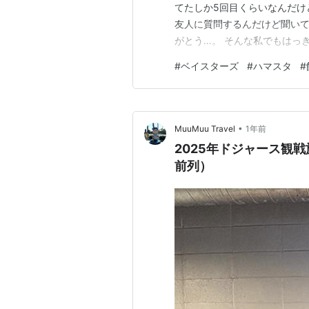
てたしか5回目くらいなんだけ
友人に質問するんだけど聞い
がとう…。 そんな私でもはっ
た！！ 飯田商店という有名な
#
ベイスターズ
#
ハマスタ
#
がら片手間に食べるような味
た。 海苔の風味もベーコンの
•
MuuMuu Travel
1年前
2025年ドジャース観
前列）