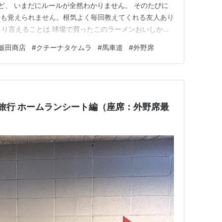
ど、 いまだにルールが全然わかりません。 そのたびに
ても覚えられません。根気よく毎回教えてくれる友人あり
きり言えることは 球場で買ったこのラーメンおいしかっ
ラーメン屋さんとのコラボらしいです。 これは野球見な
飯田商店
#
クチーナタケムラ
#
馬車道
#
外野席
じゃない。しっかり向き合って味わうべきラーメンでし
ジューシーさも…
戦旅行 ホームランシート編（座席：外野席最