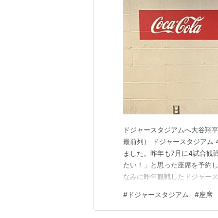
ドジャースタジアムへ大谷翔平
最前列） ドジャースタジアム
ました。昨年も7月に4試合観
たい！」と思った座席を予約し
なみに昨年観戦したドジャー
でしたら昨年のブログをご参照
#
ドジャースタジアム
#
座席
ドボックスMVP(1階内野席）
of Americaスイートレベル(…