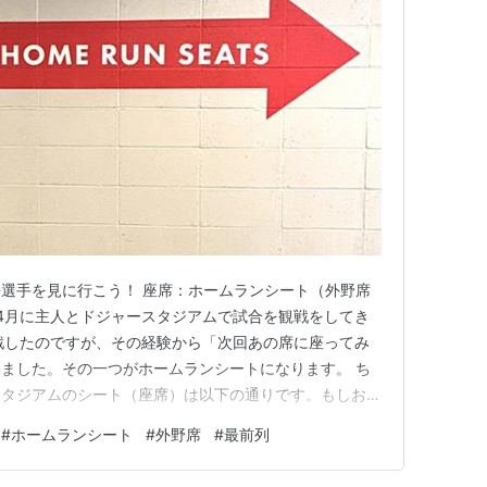
選手を見に行こう！ 座席：ホームランシート（外野席
 4月に主人とドジャースタジアムで試合を観戦をしてき
戦したのですが、その経験から「次回あの席に座ってみ
ました。その一つがホームランシートになります。 ち
スタジアムのシート（座席）は以下の通りです。もしお暇
ください。 ①パビリオンの最前列(外野席) ②フィール
#
ホームランシート
#
外野席
#
最前列
 ③ダグアウトクラブの最前列(バックネット裏) ④Bank