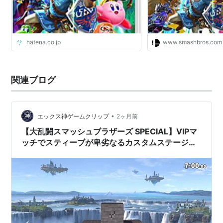
決定。
大乱闘スマッシュブラザーズシリーズのamiiboフィギュ
ア全てに対応。同じキャラクターであれば、他のシリー
hatena.co.jp
www.smashbros.com
ズのamiiboも使用可能。amiiboは前作と同様、FP（フ
ィギュアプレイヤー）としてゲームに登場する。
関連ブログ
*1
:
基本的な能力がオリジナファイターとほぼ同じファイ
ターのこと。
•
エックス神ゲームクリップ
2ヶ月前
【大乱闘スマッシュブラザーズ SPECIAL】VIPマ
ッチでスティーブが卑劣なるカスタムステージを
作り上げた動画