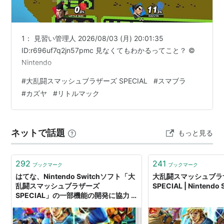
ゲームシステム面では、ゲームスピードのアップ、ジャ
ストシールドは"ボタンを押した直後"からボタンを"離し
1： 見習い管理人 2026/08/03 (月) 20:01:35
ID:r696uf7q2jn57pmc 見なくてもわかるってこと？ ©
た直後"に判定タイミングを変更、空中回避での移動距
Nintendo
離アップなど、よりテクニカルな面が押し出されてい
る。現在スコア1位のファイターは定期的に光るように
#
大乱闘スマッシュブラザーズ SPECIAL
#
スマブラ
#
カズヤ
#
リトルマック
なり視覚的に1位を確認しやすくなったり、1vs1の状況
では多人数戦よりダメージ量が上昇したり、「最後の切
りふだ」で変身強化系の切り札が廃止され使用時の演出
ネットで話題
もっと見る
が全体的に短縮されたり、画面外にファイターが吹っ飛
ばされた際にバーストラインとファイターが小さなウィ
292
241
ンドウに表示されたりなど、快適に対戦を楽しむための
ブックマーク
ブックマーク
はてな、Nintendo Switchソフト「大
大乱闘スマッシュブラ
仕組みも盛り込まれている。
乱闘スマッシュブラザーズ
SPECIAL | Nintendo
Joy-ConやNintendo Switch Proコントローラーだけで
SPECIAL」の一部機能の開発に協力 -
プレスリリース - 株式会社はてな
はなく、ゲームキューブコントローラにも対応してお
り、新デザインのゲームキューブコントローラの発売も