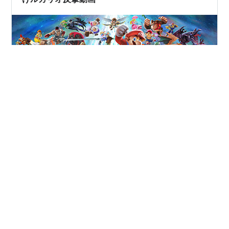
1： 見習い管理人 2026/01/10 (土) 22:09:22
ID:r696uf7q2jn57pmc スムーズに逃げられるのも凄いと
思うの © Nintendo
#
大乱闘スマッシュブラザーズ SPECIAL
#
スマブラ