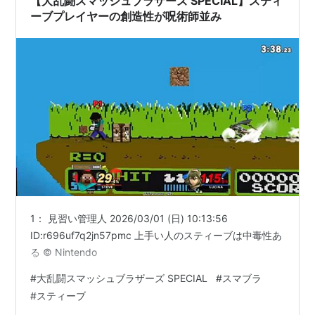
【大乱闘スマッシュブラザーズ SPECIAL】スティ
ーブプレイヤーの創造性が呪術師並み
1： 見習い管理人 2026/03/01 (日) 10:13:56
ID:r696uf7q2jn57pmc 上手い人のスティーブは中毒性あ
る © Nintendo
#
大乱闘スマッシュブラザーズ SPECIAL
#
スマブラ
#
スティーブ