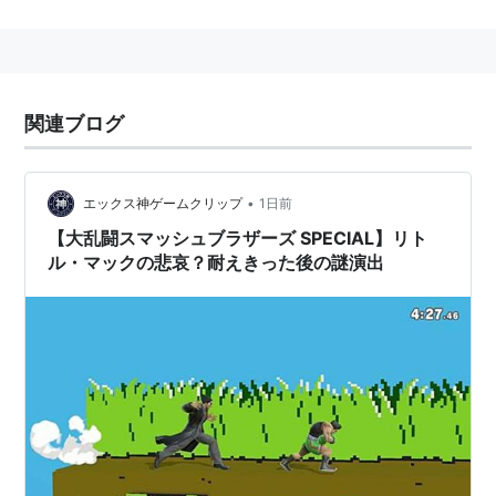
闘スマッシュブラザーズ for Nintendo 3DS / Wii U
』に
引き続き、バンダイナムコスタジオが担当。
本作は過去シリーズに登場したファイターが"全員参
戦"するのが最大の売り。前作には参戦しなかったソリ
関連ブログ
ッド・スネークやポケモントレーナー、こどもリンク、
アイスクライマーなどが揃って再び参戦するほか、有料
DLCとして配信されていたミュウツーやベヨネッタ、リ
•
エックス神ゲームクリップ
1日前
ュウやクラウド・ストライフなども続投。さらに新規フ
【大乱闘スマッシュブラザーズ SPECIAL】リト
ァイターとして『Splatoon』からインクリング、メト
ル・マックの悲哀？耐えきった後の謎演出
ロイドシリーズからリドリーが参戦する。また、ピーチ
のダッシュファイター
*1
として、デイジーの参戦も決
定。
既存のキャラクターについても、リンクが『ゼルダの伝
説 ブレス オブ ザ ワイルド』に準拠した衣装と技を使
用し、ガノンドロフが肉弾攻撃だけでなく本格的に剣を
使って戦うようになるなどの刷新が行われている。