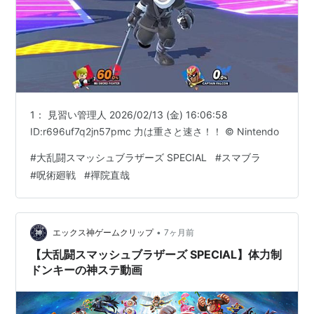
1： 見習い管理人 2026/02/13 (金) 16:06:58
ID:r696uf7q2jn57pmc 力は重さと速さ！！ © Nintendo
#
大乱闘スマッシュブラザーズ SPECIAL
#
スマブラ
#
呪術廻戦
#
禪院直哉
•
エックス神ゲームクリップ
7ヶ月前
【大乱闘スマッシュブラザーズ SPECIAL】体力制
ドンキーの神ステ動画