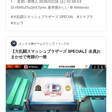
1： 見習い管理人 2026/02/28 (土) 10:36:53
ID:r696uf7q2jn57pmc 最早懐かしい © Nintendo
#
大乱闘スマッシュブラザーズ SPECIAL
#
スマブラ
#
ホムラ
•
エックス神ゲームクリップ
5ヶ月前
【大乱闘スマッシュブラザーズ SPECIAL】全員お
まかせで奇跡の一致