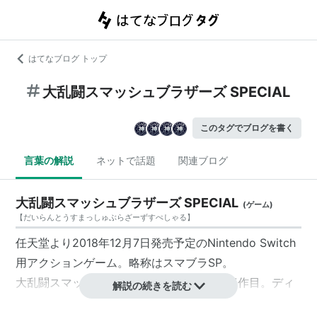
はてなブログ トップ
大乱闘スマッシュブラザーズ SPECIAL
このタグでブログを書く
言葉の解説
ネットで話題
関連ブログ
大乱闘スマッシュブラザーズ SPECIAL
(
ゲーム
)
【
だいらんとうすまっしゅぶらざーずすぺしゃる
】
任天堂より2018年12月7日発売予定のNintendo Switch
用アクションゲーム。略称は
スマブラSP
。
大乱闘スマッシュブラザーズシリーズの第5作目。ディ
解説の続きを読む
レクターは有限会社ソラの桜井政博。開発は前作『
大乱