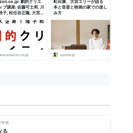
zon.co.jp: 劇的クリエ
町田康、大宮エリーが語る
業[2]。...
ィブ講座: 佐藤可士和, 川
本と音楽と映画の家での楽し
映子, 松任谷正隆, 大宮エ
み方
 藤村忠寿, FROGMAN,
久, 堤幸彦: 本
ww.amazon.co.jp
suumo.jp
1年前
なる