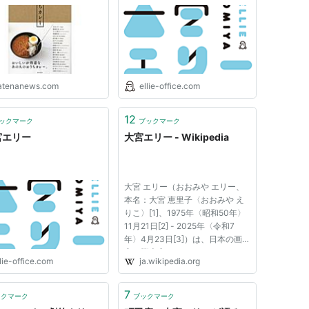
 - はてなニュース
atenanews.com
ellie-office.com
12
ックマーク
ブックマーク
宮エリー
大宮エリー - Wikipedia
大宮 エリー（おおみや エリー、
本名：大宮 恵里子〈おおみや え
りこ〉[1]、1975年〈昭和50年〉
11月21日[2] - 2025年〈令和7
年〉4月23日[3]）は、日本の画
家、脚本家、CMディレクター、
lie-office.com
ja.wikipedia.org
映画監督、作家、エッセイスト、
コピーライター、演出家、ラジオ
パーソナリティ。 大阪府出身。
7
ックマーク
ブックマーク
血液型はA型。東京大学薬学部卒