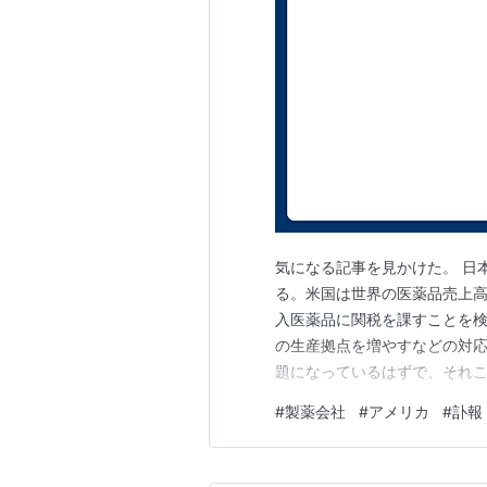
気になる記事を見かけた。 日
る。米国は世界の医薬品売上
入医薬品に関税を課すことを
の生産拠点を増やすなどの対応
題になっているはずで、それ
と無茶をしている。製薬企業
#
製薬会社
#
アメリカ
#
訃報
だろうか？ 4年間の後に、ど
大宮エリー氏が4月23日に病