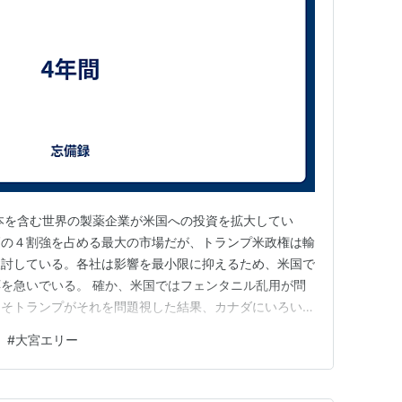
本を含む世界の製薬企業が米国への投資を拡大してい
高の４割強を占める最大の市場だが、トランプ米政権は輸
検討している。各社は影響を最小限に抑えるため、米国で
を急いでいる。 確か、米国ではフェンタニル乱用が問
こそトランプがそれを問題視した結果、カナダにいろいろ
を米国に集めることで、コントロールしようとしているの
#
大宮エリー
ういう状況になっているのか、かなり心配になってくる。
気のために亡くなったとい…