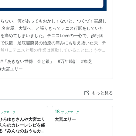
からない、何があってもおかしくないと、つくづく実感し
、名古屋、大阪へ、と張りきってテニス行脚をしていた
を痛めてしまいました。テニスLoveの一心で、歩行困
力で快復、足底腱膜炎の治療の痛みにも耐え抜いた夫…テ
も然り…テニスと畑の作業は連動していることにようやく
しにおとなしくしていなければならないので、元気づけに
#
「あきない世傳 金と銀」
#
万年時計
#
東芝
しました。 ☆『あきない世傳 金と銀 シリーズ３』①
#
大宮エリー
けるテレビ～万年時計/…
もっと見る
18
ブックマーク
ブックマーク
ひろゆきさんや大宮エリ
大宮エリー
んらのカレーレシピを紹
る『みんなのおうちカレ