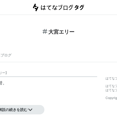
大宮エリー
連ブログ
りー
】
はてな
督。
はてな
はてな
Copyrig
解説の続きを読む