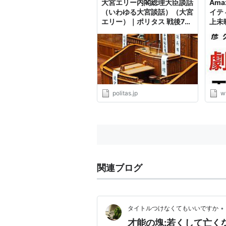
大宮エリー内閣総理大臣談話
Ama
（いわゆる大宮談話）（大宮
イテ
エリー）｜ポリタス 戦後70
上未
年――私からあなたへ、これ
リー,
からの日本へ
石川光
politas.jp
w
関連ブログ
•
タイトルつけなくてもいいですか
才能の塊:若くして亡く