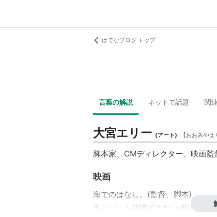
はてなブログ トップ
言葉の解説
ネットで話題
関
大宮エリー
(
アート
)
【
おおみやえ
脚本家、CMディレクター、映画監
映画
海でのはなし。(監督、脚本)
男はソレを我慢できない(脚本)