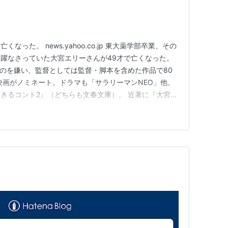
った。 news.yahoo.co.jp 東大薬学部卒業、その
躍なさっていた大宮エリーさんが49才で亡くなった。
るのを嫌い、監督としては監督・脚本を含めた作品で80
映画がノミネート。ドラマも「サラリーマンNEO」他。
きるコント2』（どちらも文春文庫）。 近著に『大宮エ
日新聞出版） ※東大を卒業した色々な方とのほぼ対談的
動をしたこの方の事、実は知らない方も多いのかもしれ