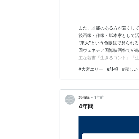
また、才能のある方が若くして亡くな
後画家・作家・脚本家として活
"東大"という色眼鏡で見られ
回ヴェネチア国際映画祭でVR
主な著書『生きるコント』『生
リーの東大ふたり同窓会』（朝
#
大宮エリー
#
訃報
#
寂しい
内容。 画家としても多彩な活
ません。 ellie-o…
•
忘備録
1年前
4年間