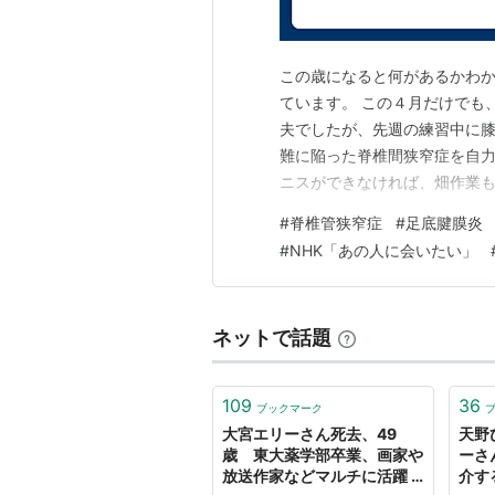
この歳になると何があるかわ
ています。 この４月だけでも
夫でしたが、先週の練習中に膝
難に陥った脊椎間狭窄症を自
ニスができなければ、畑作業
気づいたと言います。否応な
#
脊椎管狭窄症
#
足底腱膜炎
とっておきの録画を見ることに
#
NHK「あの人に会いたい」
～④ いっき見！ ☆「時をか
ネットで話題
109
36
ブックマーク
大宮エリーさん死去、49
天野
歳 東大薬学部卒業、画家や
ーさ
放送作家などマルチに活躍 -
介す