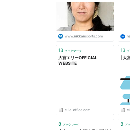
おくやみ : 日刊スポーツ
ー』
www.nikkansports.com
h
13
13
ブックマーク
ブ
大宮エリーOFFICIAL
| 大
WEBSITE
ellie-office.com
el
8
8
ブックマーク
ブ