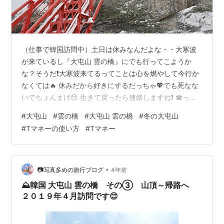
（仕事で韓国訪問中）土日は休みなんだよな・・大寒波
が来ているし『大屯山 雲の橋』にでも行ってこようか
な？そうだ❗大寒波来てるってことは心を燃やして今行か
なくては🔥 休みだから好きにするだっちゃ💖でも死なな
いでちょんまげ😊 生きて戻ったら連絡しますね❗ ☎って
言う訳で韓国の冬山に行ってくるねー✋ ☎ぷるお君・・
#
大屯山
#
雲の橋
#
大屯山 雲の橋
#
冬の大屯山
あんさー死んでも知らないよ😥 では『大屯山 雲の橋』に
#
Tマネーの使い方
#
Tマネー
行くための準備をします。 韓国でバス移動するなら『T
マネー』持ってるといいぴょん🐰 セブンイレブンで『T
マネーカード』を購入しました。店員に『Tマネーカー
ド』が欲しいと一生懸命に説明して店舗で取り扱ってい
•
📷写真多めの旅行ブログ
4年前
れば購入できます。 カード購入時…
⛰️韓国 大屯山 雲の橋 その③ 山頂～帰路へ
２０１９年４月訪問です😊