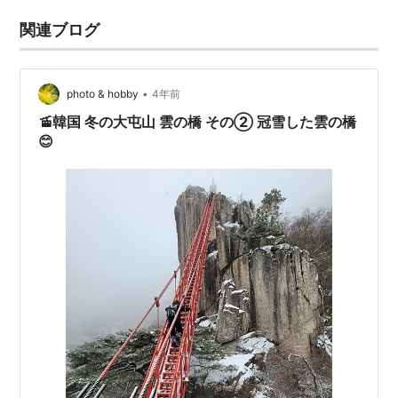
関連ブログ
•
photo & hobby
4年前
🚡韓国 冬の大屯山 雲の橋 その② 冠雪した雲の橋
😊