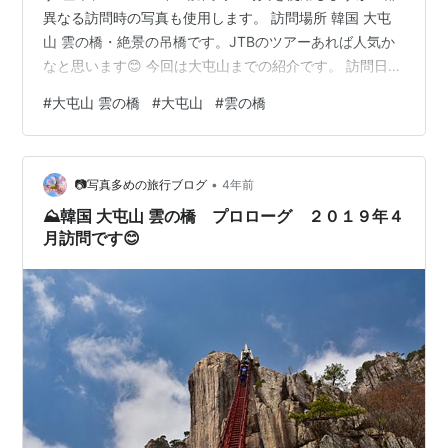
異なる訪問時の写真も使用します。 訪問場所 韓国 大屯
山 雲の橋・絶景の吊橋です。JTBのツアーあれば人気か
なと思います😊 今回は大屯山までの紹介です。 訪問日時
２０１９年４月 主な撮影カメラレンズ・機材 D750 ＋
#
大屯山 雲の橋
#
大屯山
#
雲の橋
AF-S NIKKOR 24-120mm f/4G ED VRRICOH THETA
SC（360°カメラ） 備考 私の海外スペックは・海外語は
分からない（英語中学レベル程度？） ・googleのサービ
•
ス（翻訳）を強力に使用 ・常にオンライン状態、ポケッ
📷写真多めの旅行ブログ
4年前
トwifi相当を必…
⛰️韓国 大屯山 雲の橋 プロローグ ２０１９年４
月訪問です😊