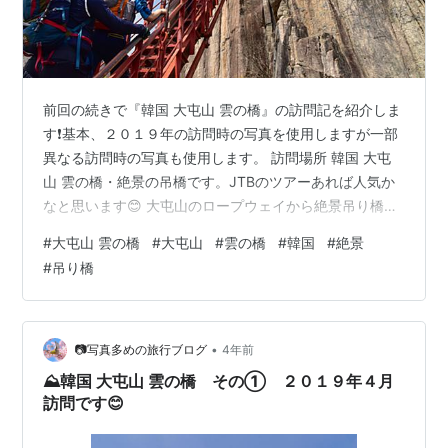
前回の続きで『韓国 大屯山 雲の橋』の訪問記を紹介しま
す❗基本、２０１９年の訪問時の写真を使用しますが一部
異なる訪問時の写真も使用します。 訪問場所 韓国 大屯
山 雲の橋・絶景の吊橋です。JTBのツアーあれば人気か
なと思います😊 大屯山のロープウェイから絶景吊り橋ま
での紹介です❗ 訪問日時 ２０１９年４月 主な撮影カメラ
#
大屯山 雲の橋
#
大屯山
#
雲の橋
#
韓国
#
絶景
レンズ・機材 D750 ＋ AF-S NIKKOR 24-120mm f/4G
#
吊り橋
ED VRRICOH THETA SC（360°カメラ） ※PCでかすみ除
去、彩度上げの画像編集してます。 ３６０°画像は編集無
しです。 備考 私の海外スペックは・海外語は分からない
（英語中学レベル…
•
📷写真多めの旅行ブログ
4年前
⛰️韓国 大屯山 雲の橋 その① ２０１９年４月
訪問です😊