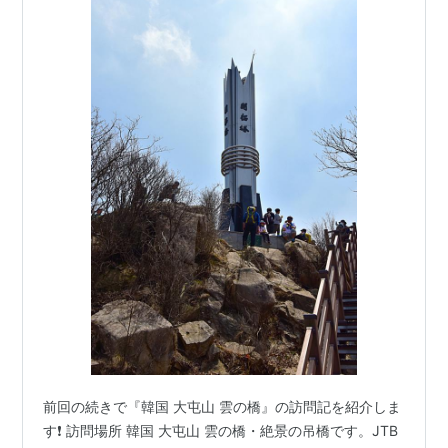
前回の続きで『韓国 大屯山 雲の橋』の訪問記を紹介しま
す❗ 訪問場所 韓国 大屯山 雲の橋・絶景の吊橋です。JTB