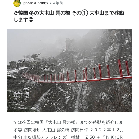
•
photo & hobby
4年前
⛄韓国 冬の大屯山 雲の橋 その① 大屯山まで移動
します😊
では今回は韓国『大屯山 雲の橋』までの移動を紹介しま
す😊 訪問場所 大屯山 雲の橋 訪問日時 ２０２２年１２月
中旬 主な撮影カメラレンズ・機材 ・Z 50 ＋『 NIKKOR