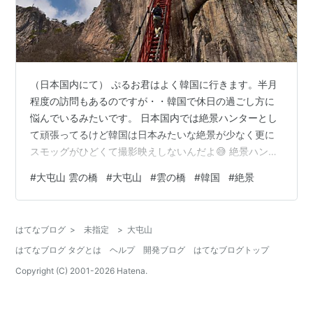
（日本国内にて） ぷるお君はよく韓国に行きます。半月
程度の訪問もあるのですが・・韓国で休日の過ごし方に
悩んでいるみたいです。 日本国内では絶景ハンターとし
て頑張ってるけど韓国は日本みたいな絶景が少なく更に
スモッグがひどくて撮影映えしないんだよ😅 絶景ハンタ
ーとはよく言ったわね（笑）この前もJTBのお姉さんに
#
大屯山 雲の橋
#
大屯山
#
雲の橋
#
韓国
#
絶景
『韓国でパンフレット以外の絶景は？』と聞いて苦笑い
されてました・・ 韓国国内線でどこかと行ってもイマイ
チぱっとしないし済州島とも思いましたが時間が合わな
はてなブログ
>
未指定
>
大屯山
いし・・ そしてネットで絶景の吊橋『大屯山 雲の橋』を
はてなブログ タグとは
ヘルプ
開発ブログ
はてなブログトップ
見つけました❗ ↑これこれ、まめこさん❗絶対ここ行く😊
（・・病気が始まった・・行くっ…
Copyright (C) 2001-
2026
Hatena.