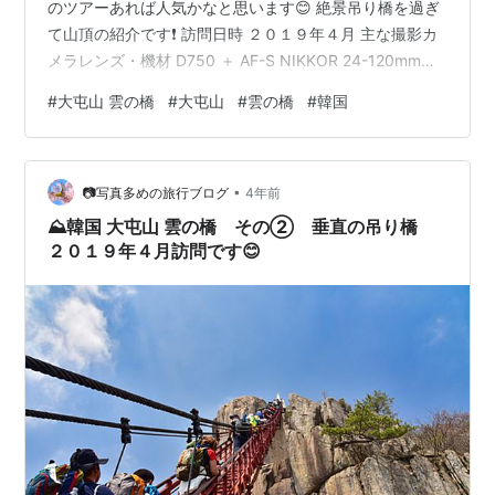
のツアーあれば人気かなと思います😊 絶景吊り橋を過ぎ
て山頂の紹介です❗ 訪問日時 ２０１９年４月 主な撮影カ
メラレンズ・機材 D750 ＋ AF-S NIKKOR 24-120mm
f/4G ED VRRICOH THETA SC（360°カメラ） ※PCでか
#
大屯山 雲の橋
#
大屯山
#
雲の橋
#
韓国
すみ除去、彩度上げの画像編集してます。 備考 私の海外
スペックは・海外語は分からない（英語中学レベル程
度？） ・googleのサービス（翻訳）を強力に使用 ・常に
•
オンライン状態、ポケットwifi相当を必ず装備 前回紹介
📷写真多めの旅行ブログ
4年前
しました…
⛰️韓国 大屯山 雲の橋 その② 垂直の吊り橋
２０１９年４月訪問です😊