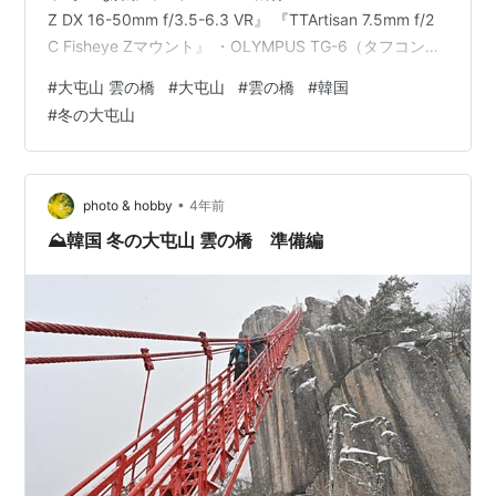
Z DX 16-50mm f/3.5-6.3 VR』 『TTArtisan 7.5mm f/2
C Fisheye Zマウント』 ・OLYMPUS TG-6（タフコンデ
ジ） ・Galaxy S21 Ultra 5G SC-52B ・RICOH THETA
#
大屯山 雲の橋
#
大屯山
#
雲の橋
#
韓国
SC（３６０°カメラ） 備考 氷点下１０度程度の寒い中で
#
冬の大屯山
の訪問になりました。現地到着したら雪も降ってきまし
た。 冬で雪が予想される『大屯山 雲の橋』訪問には『ア
イゼン』…
•
photo & hobby
4年前
⛰️韓国 冬の大屯山 雲の橋 準備編