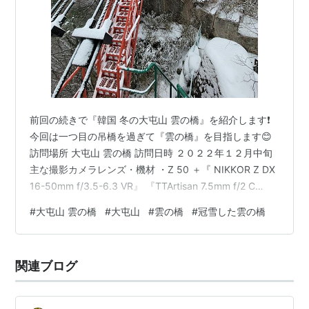
前回の続きで『韓国 冬の大屯山 雲の橋』を紹介します❗
今回は一つ目の吊橋を過ぎて『雲の橋』を目指します😊
訪問場所 大屯山 雲の橋 訪問日時 ２０２２年１２月中旬
主な撮影カメラレンズ・機材 ・Z 50 ＋『 NIKKOR Z DX
16-50mm f/3.5-6.3 VR』 『TTArtisan 7.5mm f/2 C
Fisheye Zマウント』 ・OLYMPUS TG-6（タフコンデ
#
大屯山 雲の橋
#
大屯山
#
雲の橋
#
冠雪した雲の橋
ジ） ・Galaxy S21 Ultra 5G SC-52B ・RICOH THETA
SC（３６０°カメラ） 備考 極寒でそれなりに雪が降る中
での訪問です。 冬の『大屯山 雲の橋』訪問には『アイゼ
関連ブログ
ン』『ス…