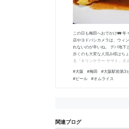
この日も梅田へおでかけ🚃 
店やヨドバシカメラは、ウィン
れないのが辛いね。 デパ地下
歩くのも大変な人混み様はちょ
る「キリンケラー ヤマト」さ
にしたかったけど 順番待ちで
#
大阪
#
梅田
#
大阪駅前第3
スが美味しそうに映ったので飛
#
ビール
#
オムライス
やけど どれも安い。 周辺で
関連ブログ