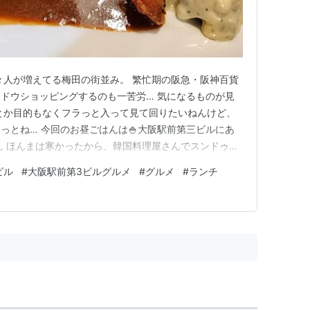
年々人が増えてる梅田の街並み。 繁忙期の阪急・阪神百貨
ドウショッピングするのも一苦労… 気になるものが見
とか目的もなくフラっと入って見て回りたいねんけど、
っとね… 今回のお昼ごはんは🍚大阪駅前第三ビルにあ
ん ほんまは寒かったから、韓国料理屋さんでスンドゥブ
並んでたので他を探すことに。 ふと目に入ったオムライ
ビル
#
大阪駅前第3ビルグルメ
#
グルメ
#
ランチ
び込みました。 ランチタイムはオムライスと定食のみ
働くサラリーマンに…