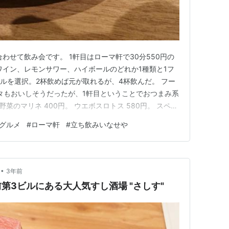
わせて飲み会です。 1軒目はローマ軒で30分550円の
ワイン、レモンサワー、ハイボールのどれか1種類と1フ
ールを選択。2杯飲めば元が取れるが、4杯飲んだ。 フー
スタもおいしそうだったが、1軒目ということでおつまみ系
り野菜のマリネ 400円。 ウエボスロトス 580円。 スペイ
のせポテトフライ。 食べたかったのは今日はないと言
グルメ
#
ローマ軒
#
立ち飲みいなせや
しかったのでよいか。 どれもワインに合いそうなもの
•
3年前
第3ビルにある大人気すし酒場 "さしす"