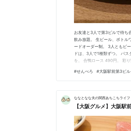
お友達と3人で第3ビルで待ち合
飲み放題。 生ビール、ボトル
ードオーダー制。 3人ともビ
ドは、3人で1種類ずつ。 パ
を。 合鴨ロース 490円。 彩
ンの定番メニュー。生ハムと卵
#
せんべろ
#
大阪駅前第3ビル
われたけど、まあ結果的に美味
ばかりだったが、ワイン…
ななとなな夫の関西あちこちライフ
【大阪グルメ】大阪駅前