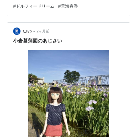
#
ドルフィードリーム
#
天海春香
•
f_syo
2ヶ月前
小岩菖蒲園のあじさい