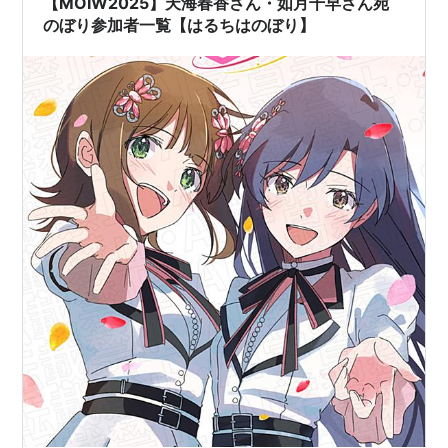
【MOIW2025】天海春香さん・如月千早さん宛
のぼり参加者一覧【はるちはのぼり】