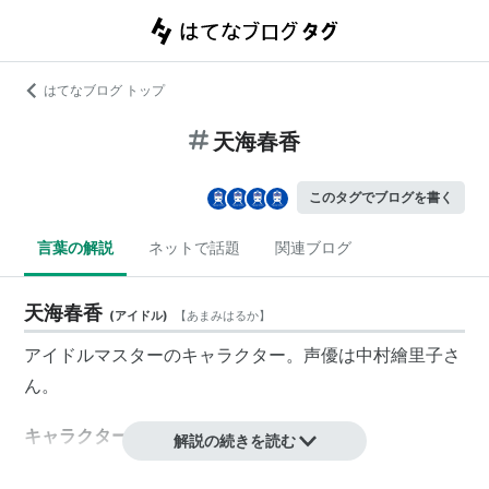
はてなブログ トップ
天海春香
このタグでブログを書く
言葉の解説
ネットで話題
関連ブログ
天海春香
(
アイドル
)
【
あまみはるか
】
アイドルマスターのキャラクター。声優は中村繪里子さ
ん。
キャラクタープロフィール
解説の続きを読む
4月3日生まれ。O型。