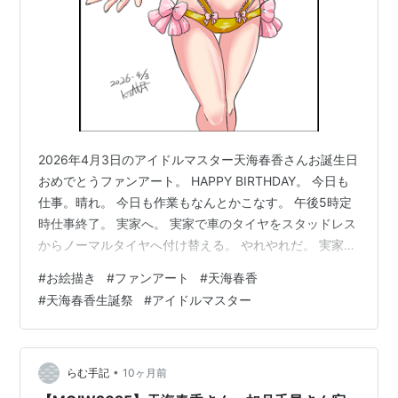
2026年4月3日のアイドルマスター天海春香さんお誕生日
おめでとうファンアート。 HAPPY BIRTHDAY。 今日も
仕事。晴れ。 今日も作業もなんとかこなす。 午後5時定
時仕事終了。 実家へ。 実家で車のタイヤをスタッドレス
からノーマルタイヤへ付け替える。 やれやれだ。 実家に
て、お風呂と夕食を頂く。 うまい。 実家を後にして午後
#
お絵描き
#
ファンアート
#
天海春香
8時半過ぎ頃アパートへ帰宅。 洗濯をして、YouTube公
#
天海春香生誕祭
#
アイドルマスター
式chでジョジョ5部第37話～第39話一挙放送を見る。
【公式アニメ】『ジョジョの奇妙な冒険 黄金の風』第37
話～第39話イッキ見！ https://t.co/wg9k9jlcDU
@YouTubeより —…
•
らむ手記
10ヶ月前