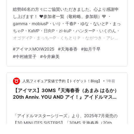
総勢86名の方々にご協賛いただきました。心より感謝申
し上げます！ ❤️参加者一覧（敬称略、参加順）💙 ・
gamma・mobiusP・いり・千春P・ゆな・ないとP・まっ
ちゃP・KaMP・日向P・zi-kuP・ハンターP・いくのん・
オゴデイP・まっちーP・くちとりＰ・ながつき・アレグ
ロ・This Is Menchi・瀬見山葵・320P・ケビン・ひのれ
#
アイマスMOIW2025
#
天海春香
#
如月千早
ん・ここあらて・マッド・真紅の白馬・伯良・くたくP・
#
中村繪里子
#
今井麻美
Clover_39・ヒナギクP・瀧澤リュー・はむさんど・GUN
道P・ぜっぺる・Formula91・Ispt32k・クニP・シラサ
キ・はぐらP・さゆりP・NaralienP・くしろＰ・かっせー
P・残念看…
•
人気フィギュア安値で予約【トイゲット！Blog】
1年前
【アイマス】30MS『天海春香（あまみ はるか）
20th Anniv. YOU AND アイ！』アイドルマスタ
ー プラモデル予約【バンダイ】より2025年9月再
販予定♪
「アイドルマスターシリーズ」より、2025年7月発売の
【30 MINUTES SISTERS】「30MS 天海春香（20th
Anniv. YOU AND アイ！）」が、バンダイ スピリッツか