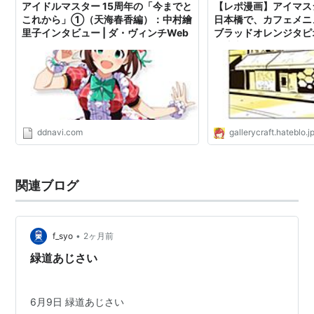
アイドルマスター 15周年の「今までと
【レポ漫画】アイマス
これから」①（天海春香編）：中村繪
日本橋で、カフェメニ
里子インタビュー | ダ・ヴィンチWeb
ブラッドオレンジタピ
を注文する - ギャラ
ddnavi.com
gallerycraft.hateblo.j
関連ブログ
•
f_syo
2ヶ月前
緑道あじさい
6月9日 緑道あじさい