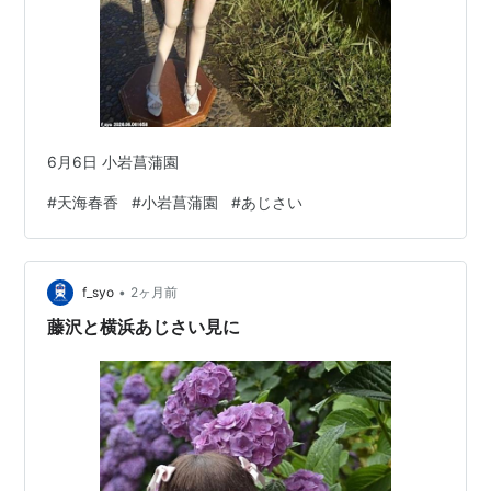
6月6日 小岩菖蒲園
#
天海春香
#
小岩菖蒲園
#
あじさい
•
f_syo
2ヶ月前
藤沢と横浜あじさい見に