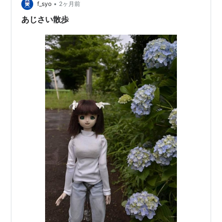
•
f_syo
2ヶ月前
あじさい散歩