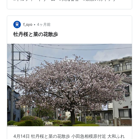
•
f_syo
4ヶ月前
牡丹桜と菜の花散歩
4月14日 牡丹桜と菜の花散歩 小田急相模原付近 大和ふれ