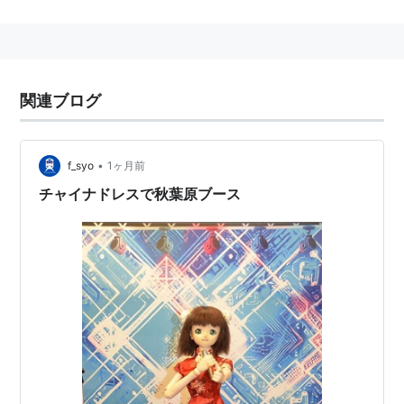
→
閣下
→
春閣下
関連ブログ
•
f_syo
1ヶ月前
チャイナドレスで秋葉原ブース