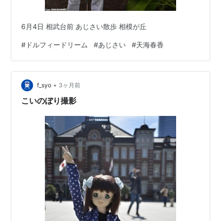
6月4日 相武台前 あじさい散歩 相模が丘
#
ドルフィードリーム
#
あじさい
#
天海春香
•
f_syo
3ヶ月前
こいのぼり撮影