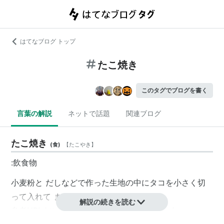
はてなブログ トップ
たこ焼き
このタグでブログを書く
言葉の解説
ネットで話題
関連ブログ
たこ焼き
(
食
)
【
たこやき
】
:飲食物
小麦粉と だしなどで作った生地の中にタコを小さく切
って入れて まぁるく焼いた食いモン。
解説の続きを読む
参考URL
http://village.infoweb.ne.jp/~tako/
→