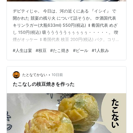
ヂピティじゃ。 今日は、河の近くにある 『イシイ』 で
開かれた 競宴の残り火 について話そうか。 🍺酒国代表
キリンラガー(大瓶633ml) 550円(税込) 🍢肴国代表 めざ
し 150円(税込) 吸うううううぅぅぅぅぅ・・・・・。 喫
煙がオッケー 🍢肴国代表 枝豆 200円(税込) パク。コリ。
ビールの原料って枝豆なんじゃないか？ 🍢肴国代表 たこ
#
人生は宴
#
枝豆
#
たこ焼き
#
ビール
#
1人飲み
焼き(3個) 130円(税込) 「でんねん」じゃと！？ 吸ぅ。
パク。モグモグモグ。 🍶MVPの発表じゃな。 🏆本日の
MVP 💰観宴料 さあ、今夜はどんな競宴になるかのう。
•
たとなてかない
10日前
たこなしの枝豆焼きを作った