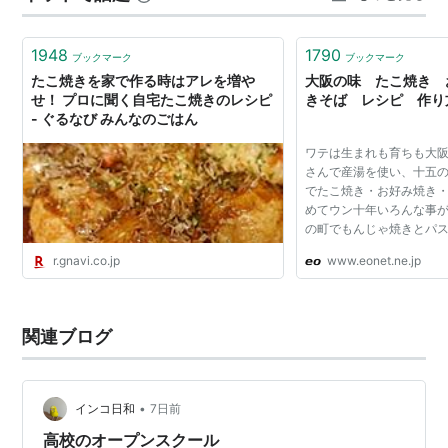
1948
1790
ブックマーク
ブックマーク
たこ焼きを家で作る時はアレを増や
大阪の味 たこ焼き 
せ！ プロに聞く自宅たこ焼きのレシピ
きそば レシピ 作り
- ぐるなび みんなのごはん
ワテは生まれも育ちも大
さんで産湯を使い、十五
でたこ焼き・お好み焼き
めてウン十年いろんな事
の町でもんじゃ焼きとパ
れにラーメンもやりました
r.gnavi.co.jp
www.eonet.ne.jp
焼き屋台と、二足のわら
かされて三年間、...
関連ブログ
•
インコ日和
7日前
高校のオープンスクール