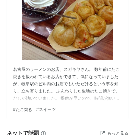
名古屋のラーメンのお店、スガキヤさん。 数年前にたこ
焼きを扱われているお店ができて、気になっていました
が、岐阜駅のビル内のお店でもいただけるという事を知
り、立ち寄りました。 ふんわりした生地のたこ焼きで、
だしが効いていました。 提供が早いので、時間が無い時
など便利ですね。 クリームぜんざいも懐かしくて一緒に
#
たこ焼き
#
スイーツ
いただきました。 ごちそうさまでした。
ネットで話題
もっと見る