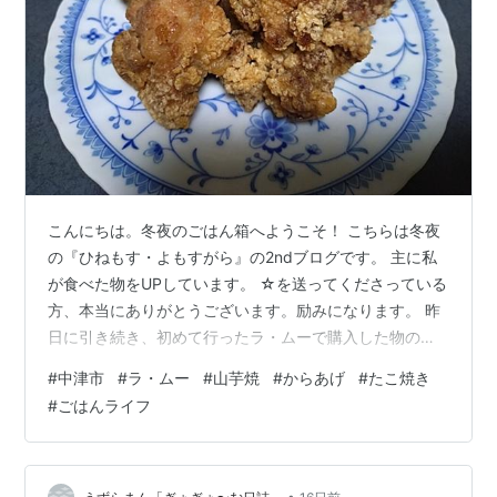
こんにちは。冬夜のごはん箱へようこそ！ こちらは冬夜
の『ひねもす・よもすがら』の2ndブログです。 主に私
が食べた物をUPしています。 ☆を送ってくださっている
方、本当にありがとうございます。励みになります。 昨
日に引き続き、初めて行ったラ・ムーで購入した物の紹
介をします。 まずはこちら。 からあげ。大分県中津市と
#
中津市
#
ラ・ムー
#
山芋焼
#
からあげ
#
たこ焼き
いえば、からあげの聖地！ そんな場所で出しているから
#
ごはんライフ
あげは美味しいのか、否か？ ってことで購入してみまし
た。少しばかり油っぽい感じはありましたが、冷えたま
までも柔らかくて美味しかったです。味もかなり濃い目
なので、おかずとしてだけじゃなくビールのお供なんか
•