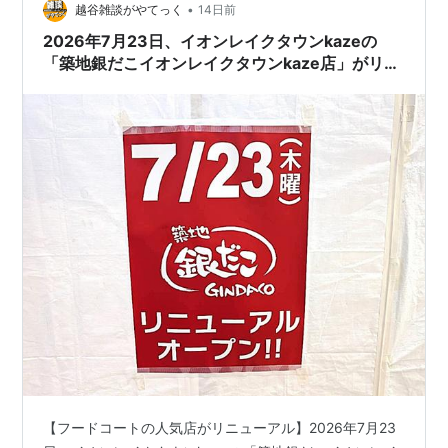
•
し、ポン酢、醤油などもありますよ。人気の味3種の盛り
越谷雑談がやてっく
14日前
合わせなども選べます。期間限定味もあるみたい。 やは
2026年7月23日、イオンレイクタウンkazeの
り、塩たこ焼きにしました。塩も「釜炊き塩…
「築地銀だこイオンレイクタウンkaze店」がリニ
ューアル
【フードコートの人気店がリニューアル】2026年7月23