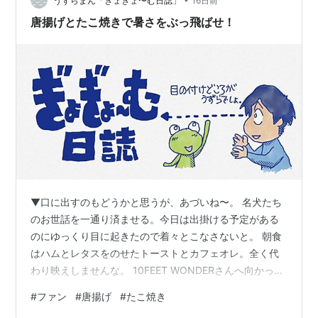
うずらまん「ぎょぎょ〜む日誌」
16日前
にも行けるかも？ まぁ、私は呑…
唐揚げとたこ焼きで暑さをぶっ飛ばせ！
▼口に出すのもどうかと思うが、あづいね〜。 名犬たち
のお世話を一通り済ませる。今日は出掛ける予定がある
のにゆっくり目に起きたので着々とこなさないと。 朝食
はハムとレタスをのせたトーストとカフェオレ。全く代
わり映えしませんな。 10FEET WONDERさんへ向かって
9時ごろ出発。奥さま（ヒヨコ）はドライブ気分で同行す
#
ファン
#
唐揚げ
#
たこ焼き
る。先日のオイルとフィルタ交換の際についでにヘルス