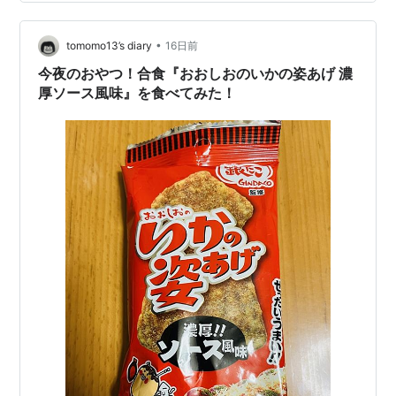
チェックしてもらったらラジエーターファンが欠けてき
ていたので交換してもらうのだ。納車の際にiRで交換は
•
してもらっているので10年持ったことになる。ものすご
tomomo13’s diary
16日前
く熱くなるところでがんばっているプラスチックのファ
今夜のおやつ！合食『おおしおのいかの姿あげ 濃
ンだから10年持てば良い方だ…
厚ソース風味』を食べてみた！