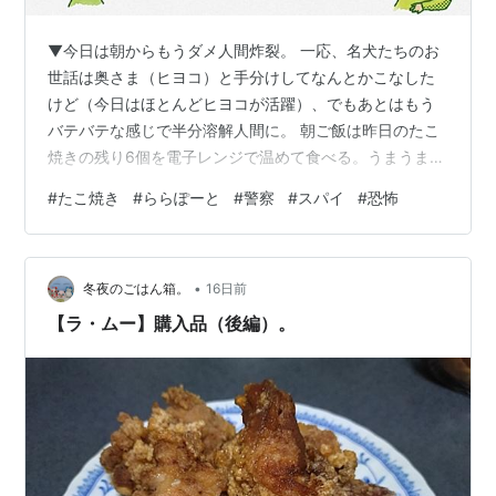
▼今日は朝からもうダメ人間炸裂。 一応、名犬たちのお
世話は奥さま（ヒヨコ）と手分けしてなんとかこなした
けど（今日はほとんどヒヨコが活躍）、でもあとはもう
バテバテな感じで半分溶解人間に。 朝ご飯は昨日のたこ
焼きの残り6個を電子レンジで温めて食べる。うまうま。
あとは布団にごろんと転がってお昼まで眠ったり、名犬
#
たこ焼き
#
ららぽーと
#
警察
#
スパイ
#
恐怖
たちと戯れたり。 お昼過ぎにカラザがヘアサロンに出掛
け、終わったという連絡を受けてそれを迎えにケロケロ
号で出動。ヒヨコも同乗して3人で［ららぽーと］へ。
•
［高木珈琲］へ。ぼくはソースカツサンドとアイスカフ
冬夜のごはん箱。
16日前
ェラテにした。このカツサンド、めっちゃボリュームが
【ラ・ムー】購入品（後編）。
あっておいしかった。店の前の食品サンプル…