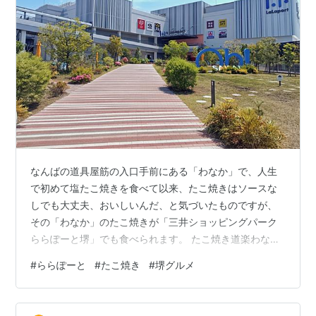
なんばの道具屋筋の入口手前にある「わなか」で、人生
で初めて塩たこ焼きを食べて以来、たこ焼きはソースな
しでも大丈夫、おいしいんだ、と気づいたものですが、
その「わなか」のたこ焼きが「三井ショッピングパーク
ららぽーと堺」でも食べられます。 たこ焼き道楽わなか
ららぽーと堺店 ららぽーと堺3階のフードコートにある
#
ららぽーと
#
たこ焼き
#
堺グルメ
のですが、目の前で焼いているのを見られ、出来立ての
アツアツのたこ焼きを食べられます。いろいろなフレー
バーを選べて、ふつうにソース掛けのものも選べます