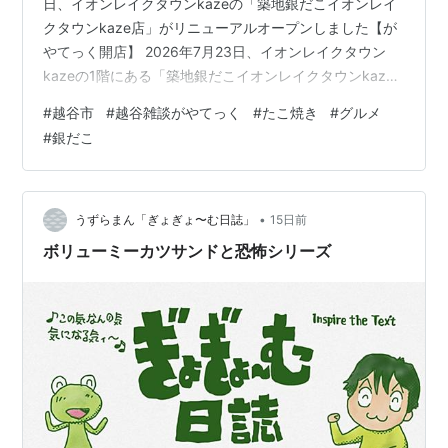
日、イオンレイクタウンkazeの「築地銀だこイオンレイ
クタウンkaze店」がリニューアルオープンしました【が
やてっく開店】 2026年7月23日、イオンレイクタウン
kazeの1階にある「築地銀だこイオンレイクタウンkaze
店」がリニューアルオープンしました。 「築地銀だこ」
#
越谷市
#
越谷雑談がやてっく
#
たこ焼き
#
グルメ
は「皮はパリッと、中はトロッと、たこはプリッと」が
#
銀だこ
キャッチコピーの、全国展開するたこ焼き専門チェーン
です。厳選素材を使用した定番のたこ焼きのほか、てり
たまやチーズ明太などバリエーション豊富なメニューが
揃っているのが魅力。1ヶ月以上の休業期間を経てのリニ
•
うずらまん「ぎょぎょ〜む日誌」
15日前
ューアルということ…
ボリューミーカツサンドと恐怖シリーズ