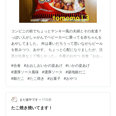
コンビニの前でちょっとヤンキー風の夫婦とその友達？
っぽい人がしゃがんでベビーカーに乗ってる赤ちゃんを
あやしてました。 外は暑いだろうって思いながらビール
を飲みつつ、あやす。 ちょっと心配になりましたが、注
意が出来なくて悔しかった… 今夜のおやつ 合食『おおし
おのいかの姿あげ 濃厚ソース風味』です。 たこ焼きを買
#
合食
#
おおしおいかの姿あげ
#
いかの姿あげ
うよりも安上がりなお菓子。笑 こんな暑い日にアツアツ
#
濃厚ソース風味
#
濃厚ソース
#
築地銀だこ
のたこ焼きは食べてられないのでお菓子で我慢。笑 ちょ
#
銀だこ
#
たこ焼き
#
お菓子
#
おやつ
っと冷やせば冷えピタにもなるしさ…笑 （ならないって
ば） 『おおしおのいかの姿あげ 濃厚ソース風味』は築地
銀だこ監修、フルーティーでコクのある、甘酸っぱい特
製ソースの味わいを再現しまし…
•
まだ途中です
17日前
たこ焼き焼いてます！