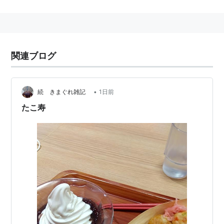
http://homepage3.nifty.com/appu/tako.htm
に移転し
ています。
関連ブログ
•
続 きまぐれ雑記
1日前
たこ寿