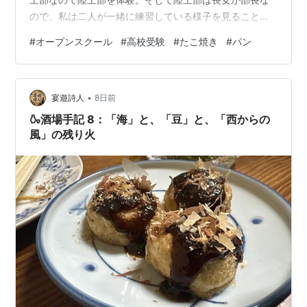
ので、私は二人が一緒に練習している様子を見ることが
出来た😁 長女と次女はよく双子に間違われるくらいソッ
#
オープンスクール
#
高校受験
#
たこ焼き
#
パン
クリなんだけど、今日も部活体験中に違う中学校の子や
顧問の先生や長女と同じ陸上部の子から「めっちゃソッ
クリ」って言われてた。 そしてコミュ力高めの次女は、
•
違う中学校の子何人かとすっかり仲良くなってた。 次女
宴遊詩人
8日前
はこの高校は候補の一つではあるけど、他に本命の高校
🍶酒場手記 8：「海」と、「豆」と、「西からの
があったんだけど、今日のオープンスクール…
風」の残り火