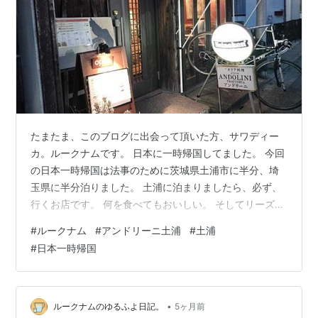
たまたま、このブログに出会って頂いた方、サワディー
カ。ルークナムです。 日本に一時帰国してました。 今回
の日本一時帰国は法事のために茨城県土浦市に半分、埼
玉県に半分泊りました。 土浦に泊まりましたら、必ず、
行くお店です。 何を食べてもおいしい。 そしてリーズナ
ブルな価格。 最高ですから。 アンドリーニ土浦。 生ハ
#
ルークナム
#
アンドリーニ土浦
#
土浦
ムが、絶品です。 サラダ。 ナスチーズ。 枝豆。 パス
#
日本一時帰国
タ。 また行きます。 スパゲッティ 1.6mm 5kg (Happy
Belly) by Amazon Amazon マ・マー 早ゆで 3分 スパゲ
ティ 1.6mm 500g×4袋（ 約20人前 ）アルデンテ パスタ
麺 時短 レン…
•
ルークナムのゆるふよ日記。
5ヶ月前