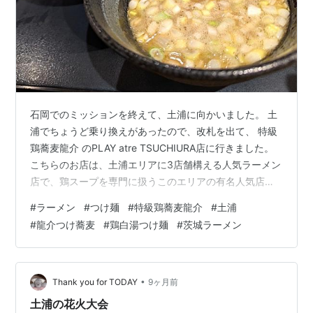
石岡でのミッションを終えて、土浦に向かいました。 土
浦でちょうど乗り換えがあったので、改札を出て、 特級
鶏蕎麦龍介 のPLAY atre TSUCHIURA店に行きました。
こちらのお店は、土浦エリアに3店舗構える人気ラーメン
店で、鶏スープを専門に扱うこのエリアの有名人気店。
僕もずっと気になっていながら、行けていなかったお店
#
ラーメン
#
つけ麺
#
特級鶏蕎麦龍介
#
土浦
です。 … このお店、ホントに駅チカというか、、、 改札
#
龍介つけ蕎麦
#
鶏白湯つけ麺
#
茨城ラーメン
を出て、まさに10秒で到着できるほどに駅チカなんで
す。 駅ビルのフードコート内にあるので、こんな感じに
なっています。 お店のレイアウトもちょっと独特で、店
内奥にある券売機で食券を買った後に、店頭のカウンタ
•
Thank you for TODAY
9ヶ月前
ーで食券を渡…
土浦の花火大会