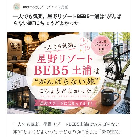
•
の鳥なのだ。この住宅区の中には小さな公園（というか
motmotのブログ
3ヶ月前
遊び場）もあるし、大木も生えているから鳥は集まって
一人でも気楽。星野リゾートBEB5土浦は“がんば
くるだろう。 土浦のコーヒーハウスブルーで休息。こ…
らない旅”にちょうどよかった
一人でも気楽。星野リゾートBEB5土浦は“がんばらない
旅”にちょうどよかった 子どもの頃に感じた「夢の空間」