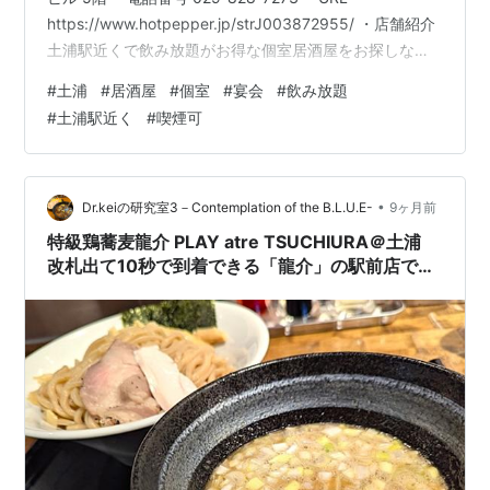
https://www.hotpepper.jp/strJ003872955/ ・店舗紹介
土浦駅近くで飲み放題がお得な個室居酒屋をお探しなら
『手ごねつくね 串天ぷら 静岡おでん 個室居酒屋 土浦
#
土浦
#
居酒屋
#
個室
#
宴会
#
飲み放題
邸』にお任せください！ 【『手ごねつくね 串天ぷら 静
#
土浦駅近く
#
喫煙可
岡おでん 個室居酒屋 土浦邸』のこだわり】名物の串天ぷ
ら・自家製手ごねつくねなど、こだわりの創作料理を多
数ご提供しております！古民家風で大人な雰囲気の個室
空間でぜひ、創…
•
Dr.keiの研究室3－Contemplation of the B.L.U.E-
9ヶ月前
特級鶏蕎麦龍介 PLAY atre TSUCHIURA＠土浦
改札出て10秒で到着できる「龍介」の駅前店で
「濃厚鶏白湯つけ麺」を！