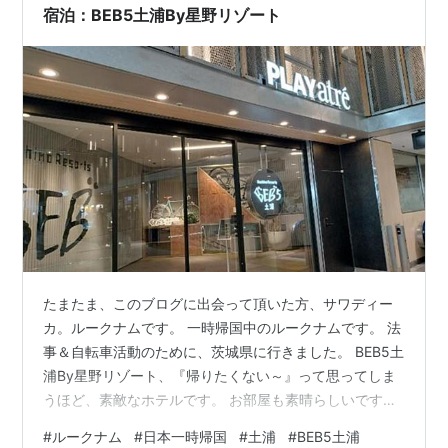
宿泊：BEB5土浦By星野リゾート
たまたま、このブログに出会って頂いた方、サワディー
カ。ルークナムです。 一時帰国中のルークナムです。 法
事＆自転車活動のために、茨城県に行きました。 BEB5土
浦By星野リゾート、『帰りたくない～』って思ってしま
うほど、素敵なホテルです。 お部屋も素晴らしいです
が、スタッフさんも本当に優しいです。 不満は、『部屋
#
ルークナム
#
日本一時帰国
#
土浦
#
BEB5土浦
の指定が出来ない』ということです。 コインランドリー