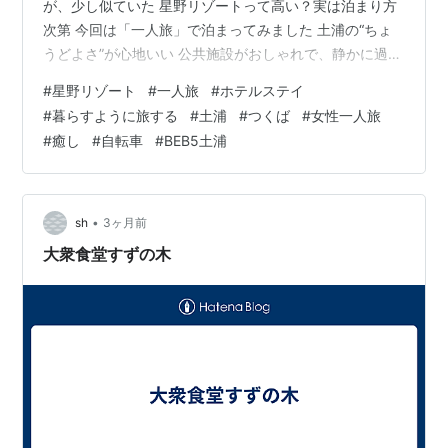
が、少し似ていた 星野リゾートって高い？実は泊まり方
次第 今回は「一人旅」で泊まってみました 土浦の“ちょ
うどよさ”が心地いい 公共施設がおしゃれで、静かに過ご
せる 実はアクセスも便利。つくば方面にも行きやすい
#
星野リゾート
#
一人旅
#
ホテルステイ
“がんばらない旅”って、思った以上によかった 一人でも
#
暮らすように旅する
#
土浦
#
つくば
#
女性一人旅
気楽。星野リゾートBEB5土浦は“がんばらない旅”にちょ
#
癒し
#
自転車
#
BEB5土浦
うどよかった 子どもの頃に感じた「夢の空間」が、少し
似ていた 子どもの頃、私は家族でよくディズニーランド
へ行っていました。 パークに入った瞬間の空気感。日常
から切り離され…
•
sh
3ヶ月前
大衆食堂すずの木