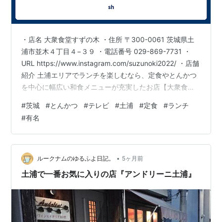
・店名 大衆食堂すずの木 ・住所 〒300-0061 茨城県土
浦市並木４丁目４−３９ ・電話番号 029-869-7731 ・
URL https://www.instagram.com/suzunoki2022/ ・店舗
紹介 土浦エリアでランチを楽しむなら、定食やとんかつ
を中心に幅広い和食メニューが充実したお店【大衆食堂
すずの木】へ。 茨城県内でも有名な当店は、地元の食材
#
茨城
#
とんかつ
#
テレビ
#
土浦
#
定食
#
ランチ
を活かした料理をご提供しており、地域の味を堪能でき
#
有名
ることが魅力です。 特にランチタイムには、バランスの
取れた定食が人気で、栄養面にも配慮したメニューを揃
えております。 サクサクのとんかつは、揚げたての香ば
しさとジューシーな味わ…
•
ルークナムのゆるふよ日記。
5ヶ月前
土浦で一番お気に入りの店『アンドリーニ土浦』