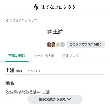
はてなブログ トップ
土浦
このタグでブログを書く
言葉の解説
ネットで話題
関連ブログ
土浦
(
地理
)
【
つちうら
】
地名
茨城県
稲敷郡
美浦村
土浦
解説の続きを読む
土浦
(
地理
)
【
つちうら
】