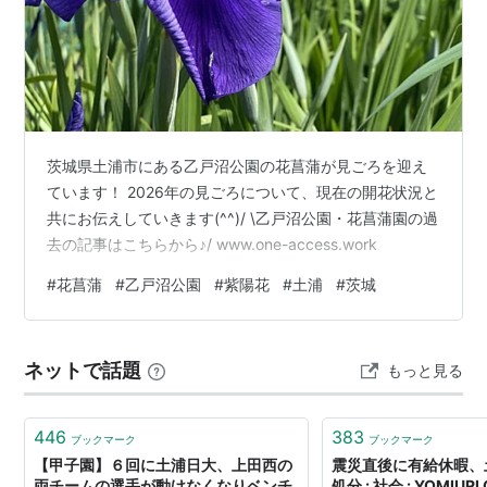
茨城県土浦市にある乙戸沼公園の花菖蒲が見ごろを迎え
ています！ 2026年の見ごろについて、現在の開花状況と
共にお伝えしていきます(^^)/ \乙戸沼公園・花菖蒲園の過
去の記事はこちらから♪/ www.one-access.work
#
花菖蒲
#
乙戸沼公園
#
紫陽花
#
土浦
#
茨城
ネットで話題
もっと見る
446
383
ブックマーク
ブックマーク
【甲子園】６回に土浦日大、上田西の
震災直後に有給休暇、
両チームの選手が動けなくなりベンチ
処分 : 社会 : YOMIUR