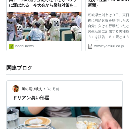
に運ばれる 今大会から暑熱対策を実
新聞）
施 - スポーツ報知
茨城県土浦市は９日、東
後に有給休暇を取得した
自覚に欠ける行動だった
民生活部に所属する男性
３）を訓告、５１歳と４
を厳重注意にしたと発表し
hochi.news
www.yomiuri.co.jp
上の懲戒処分ではなく、
付。 市によると、...
関連ブログ
•
川の照り映え
3ヶ月前
ドリアン臭い部屋