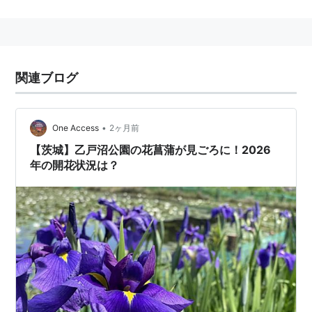
市（茨城県）
→
土浦市
土浦駅 JR東日本（常磐線）
関連ブログ
茨城県
土浦市
に存在する、
JR東日本
の駅。→
土浦駅
•
One Access
2ヶ月前
○
リスト
：
駅キーワード
【茨城】乙戸沼公園の花菖蒲が見ごろに！2026
年の開花状況は？