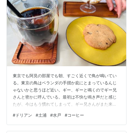
東京でも阿見の部屋でも朝、すごく近くで鳥が鳴いてい
る。東京の鳥はベランダの手摺か庇にとまっているんじ
ゃないかと思うほど近い。ギー、ギーと鳴くのでギー兄
さんと密かに呼んでいる。最初は不快な鳴き声だと感じ
たが、今はもう慣れてしまって、ギー兄さんがまた来て
いると呟く。Ｈさんには何のことやらわからない。以前
#
ドリアン
#
土浦
#
水戸
#
コーヒー
はカラスがギャーギャー鳴いて交信していたが、近頃は
いない。阿見は鳴き声からして小さな体躯の鳥がいっぱ
い鳴いている。鳴き声がちょっとずつ違うから、何種か