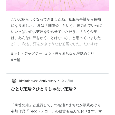
だいぶ秋らしくなってきましたね。私服も半袖から長袖
になりました。 夏は「髑髏姫」という、体力面でいっぱ
いいっぱいのお芝居をやらせていただき、「もう今年
は、あんなに汗をかくことはないな」と思っていました
が…。 秋も、汗をかきそうなお芝居でした。だいすけが
こういう芝居するの、久しぶりに見たな。だいすけも誉
#
キミトジャグジー
#
つち浦々まちなか演劇めぐり
人も、夏はとにかくカッコよさを求められていたから、
#
土浦
どっかのネジがおかしくなっちゃったんだと思う。 役者
陣は今回色んな役を演じますが、「カッコいい」と「カ
ッコよくない」の高低差がエグイので、ぜひ彼らの生き
様を見に来てください。私は「カッコよくない」の中に
•
kimitojacuzzi Anniversary
10ヶ月前
垣間見える「カッコいい」を探すのが好きです。 …
ひとり芝居？ひとりじゃない芝居？