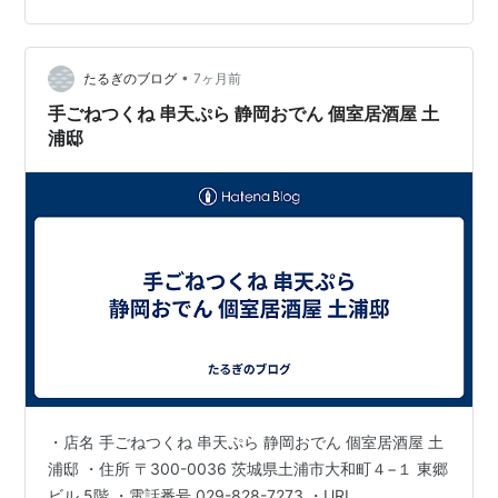
のある場所の近くに泊まりたいのですが、それが出来な
い。2泊以上する場合には、希望を聞いてほしいなー。
•
駅直結です。 お部屋も素敵。 【じゃらん掲載】LIXIA ト
たるぎのブログ
7ヶ月前
ラベルポーチ 吊り下げ 旅行 便利グッズ 圧縮 クローゼッ
手ごねつくね 串天ぷら 静岡おでん 個室居酒屋 土
ト 吊り下げポ…
浦邸
・店名 手ごねつくね 串天ぷら 静岡おでん 個室居酒屋 土
浦邸 ・住所 〒300-0036 茨城県土浦市大和町４−１ 東郷
ビル 5階 ・電話番号 029-828-7273 ・URL