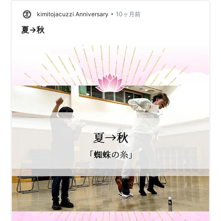
•
kimitojacuzzi Anniversary
10ヶ月前
夏→秋