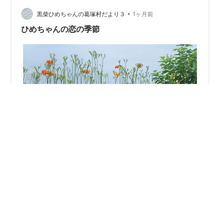
ン。それを売りにしている栄養ドリンクといえば、まず
•
思い浮かぶのがアリナミンさん。さっそくサイトへ飛ん
黒柴ひめちゃんの葛塚村だより３
1ヶ月前
でみましょう。なるほど、ふむふむ。以下、アリナミン
ひめちゃんの恋の季節
さんの説明です。 「タウリンは、魚介類に多…