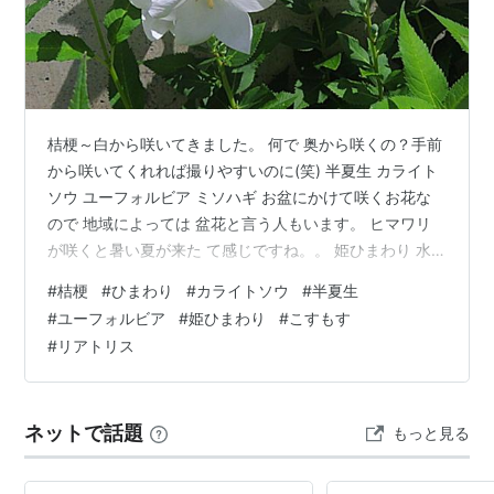
桔梗～白から咲いてきました。 何で 奥から咲くの？手前
から咲いてくれれば撮りやすいのに(笑) 半夏生 カライト
ソウ ユーフォルビア ミソハギ お盆にかけて咲くお花な
ので 地域によっては 盆花と言う人もいます。 ヒマワリ
が咲くと暑い夏が来た て感じですね。。 姫ひまわり 水
分不足の秋桜は 枯れている所も多いです リアトリス 今
#
桔梗
#
ひまわり
#
カライトソウ
#
半夏生
撮りました・・咲き始めです。。。 ペチュニア 少々雨が
#
ユーフォルビア
#
姫ひまわり
#
こすもす
降りましたが 花壇が濡れる降り方ではなかったです すぐ
#
リアトリス
晴れて また曇ったり 気まぐれな天気です 紫陽花が 終わ
りそうなので 次の散策は？考え中 家から出たら すぐに
もう無理・・・みたいな暑さです なので 家の庭に咲い
ネットで話題
もっと見る
て…