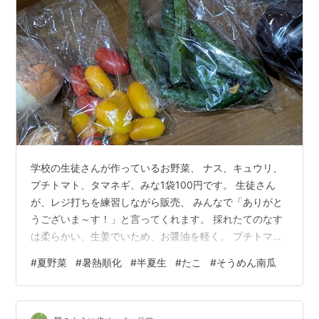
学校の生徒さんが作っているお野菜、 ナス、キュウリ、
プチトマト、タマネギ、みな1袋100円です。 生徒さん
が、レジ打ちを練習しながら販売、 みんなで「ありがと
うございま～す！」と言ってくれます。 採れたてのなす
は柔らかい、生姜でいため、お醤油を軽く。 プチトマト
はとてもしっかりしていて、栄養が凝縮している感じ。
#
夏野菜
#
暑熱順化
#
半夏生
#
たこ
#
そうめん南瓜
半夏生のたこも並びました。 夏野菜カレー 『有働由美子
の健康案内人』による暑い夏をのりきる暑熱順化レシピ
です。 夏におススメな食材 ①夏野菜 ②豚肉 ③カレー