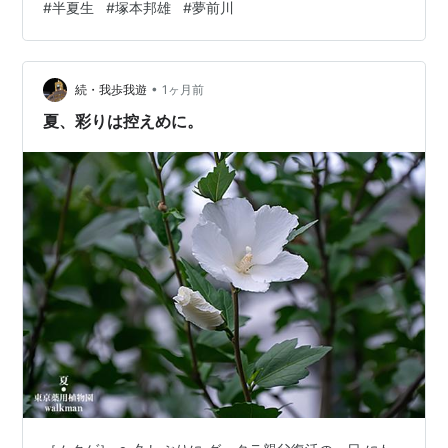
#
半夏生
#
塚本邦雄
#
夢前川
終わる頃には白変した葉は緑に戻るといいます。 ヤマボ
ウシやドクダミと同じように、葉を白くして虫に花のあ
りかを知らせる努力なのでしょう。花が終われば白い葉
•
は緑へ戻り、また目立たぬ姿に還ってゆく。その潔さ
続・我歩我遊
1ヶ月前
は、晴れの日を終えて黙々と日常へ戻る人の姿にも似て
夏、彩りは控えめに。
います。農作業の節目に咲く花と思えば、その名もどこ
か…