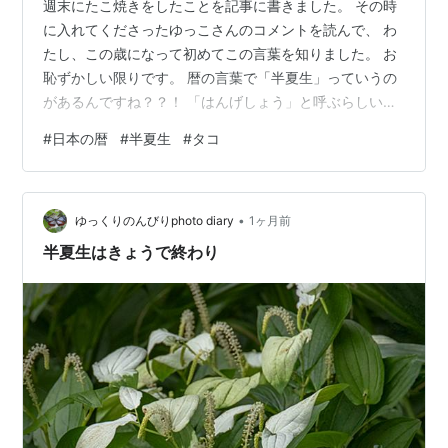
週末にたこ焼きをしたことを記事に書きました。 その時
に入れてくださったゆっこさんのコメントを読んで、 わ
たし、この歳になって初めてこの言葉を知りました。 お
恥ずかしい限りです。 暦の言葉で「半夏生」っていうの
があるんですね？？！ 「はんげしょう」と呼ぶらしい
（笑）。 そういえば、 拝見している他のブロガーさんの
#
日本の暦
#
半夏生
#
タコ
ブログにも出てきてたな〜。 自分の勉強のために、 改め
て書き記すと、 「夏至から数えて11日目に当たる日（毎
年7月2日ごろ）からの 約5日間を指す」のだとか。 古く
•
から農作業の重要な節目や、 体力をつけるための休息日
ゆっくりのんびりphoto diary
1ヶ月前
とされてきたということです。 そしてもう一つ勉強にな
半夏生はきょうで終わり
ったのは、 関西地方…