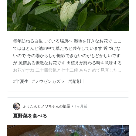
毎年訪ねる自生している場所へ 湿地を好きなお花で ここ
ではほとんど池の中で草たちと共存しています 近づけな
いので その場からしか撮影できないのがもどかしいです
が 風情ある素敵なお花です 田植えが終わる時を意味する
お花ですね 二十四節気と七十二候 あらためて見直したい
と思いました そんなことを何も知らない大昔は ハンゲシ
#
半夏生
#
ノウゼンカズラ
#
清滝川
ョウと聞いて 「半化粧」 かと 色が変わるところが半分
化粧をしているのかと思ったりしていました 懐かしいで
すね・・・ ここは清滝川清流 すごい量の山からの水がゴ
•
ーゴーと流れています 人も少なく夏場の穴場かもしれま
ふうたんとノワちゃんの部屋
1ヶ月前
せん 音だけで涼しくなりそうです
夏野菜を食べる