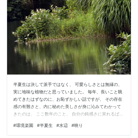
半夏生は決して派手ではなく、 可愛らしさとは無縁の、
実に地味な植物だと思っていました。 毎年、長いこと眺
めてきたはずなのに、お恥ずかしい話ですが、 その存在
感の有難さと、内に秘めた美しさが身に沁みてわかって
きたのは、 ここ数年のこと。 自分の鈍感さに呆れるばか
りです。 しかし、改めて環境楽園の水辺で咲き誇る姿を
#
環境楽園
#
半夏生
#
水辺
#
映り
見ると、その思いは一変しました。 風に揺れる白い葉
と、細長く伸びた花穂の静かな佇まい。 そして何より、