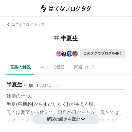
はてなブログ トップ
半夏生
このタグでブログを書く
言葉の解説
ネットで話題
関連ブログ
半夏生
(
一般
)
【
はんげしょう
】
雑節の一つ。
半夏(烏柄杓[からすびしゃく])が生える頃。
元々は夏至から数えて11日目の日だったが、現在では、
解説の続きを読む
天球上の黄経100度の点を太陽が通過する瞬間(を含む
日)という定義になっている。両者はほぼ同じ日であ