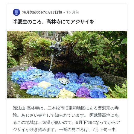
水辺に咲き、その姿が水面に映り込む様子は綺麗で 水と
•
光、そして半夏生の白と緑が織りなす様子を見て、 これ
海月美紗のおでかけ日和
1ヶ月前
までの私の「地味」という思いは、吹き飛んでいまし
半夏生のころ、高林寺にてアジサイを
た。 ランキング参加中写真・カメラ…
護法山 高林寺は、二本松市旧東和地区にある曹洞宗の寺
院。あじさい寺として知られています。 阿武隈高地にあ
るこの地域は、気温が低いので、6月下旬になってからア
ジサイが咲き始めます。一番の見ごろは、7月上旬～中