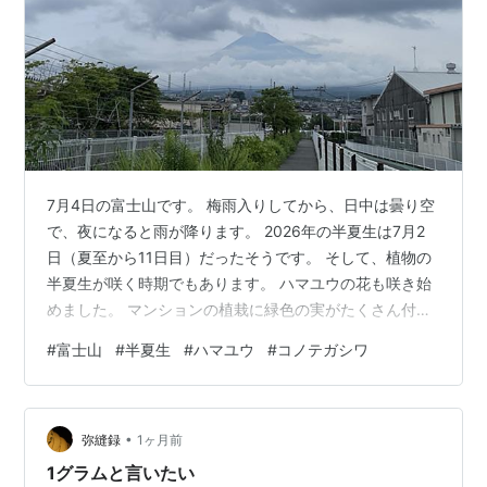
7月4日の富士山です。 梅雨入りしてから、日中は曇り空
で、夜になると雨が降ります。 2026年の半夏生は7月2
日（夏至から11日目）だったそうです。 そして、植物の
半夏生が咲く時期でもあります。 ハマユウの花も咲き始
めました。 マンションの植栽に緑色の実がたくさん付い
ています。 googleレンズで調べたら、コノテガシワと言
#
富士山
#
半夏生
#
ハマユウ
#
コノテガシワ
うそうです。 「特徴的な星形や金平糖のような形をした
実は球果（きゅうか）と呼ばれ、熟すと褐色になりま
す。」だそうですよ。 にほんブログ村 にほんブログ村
•
フレンチ・ブルドッグランキング 拍手ボタン ランキング
弥縫録
1ヶ月前
参加中gooからきました
1グラムと言いたい