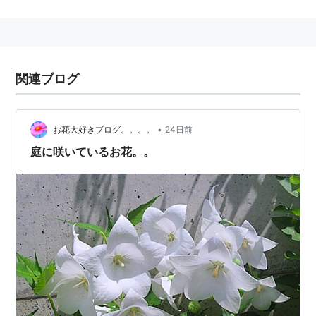
り、毎年7月2日頃となる。
この日は天から毒気が降ると言われ、井戸に蓋をして毒
気を防ぎ、この日に採った野菜は食べてはいけないとさ
れた。
関連ブログ
一般的には「梅雨明け」を示す指標の一つであり、地方
によっては植えられた稲の苗がよく根付くようにとタコ
を食べる風習が存在する（タコの脚を根に見立てて、丈
•
お花大好きブログ。。。。
24日前
夫な根が付くように、という意味である）。
庭に咲いているお花。。