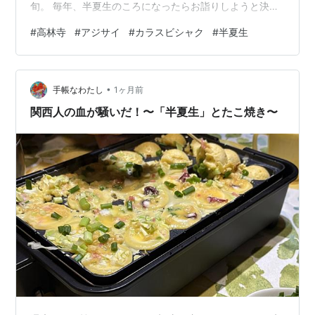
旬。 毎年、半夏生のころになったらお詣りしようと決め
ています。 鐘楼 「なじょった地蔵尊」とナツツバキ。
#
高林寺
#
アジサイ
#
カラスビシャク
#
半夏生
「なじょった」は「どうした？」という意味の方言。 花
手水 いろいろな種類のアジサイが、今年もちょうど満開
でした。 お寺の裏山、大きな岩の上に並ぶ石仏。 先代の
•
御住職が、檀家さんから一株のアジサイを譲り受けたの
手帳なわたし
1ヶ月前
が、昭和50年代後半。 その後、御住職は裏山の杉山を切
関西人の血が騒いだ！〜「半夏生」とたこ焼き〜
り開き、その斜面にコツコツと…