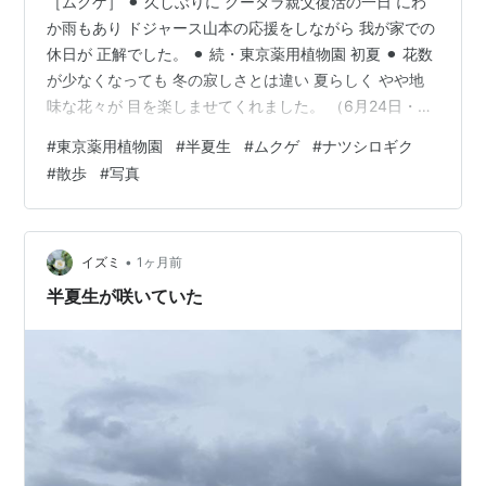
［ムクゲ］ ⚫︎ 久しぶりに グータラ親父復活の一日 にわ
か雨もあり ドジャース山本の応援をしながら 我が家での
休日が 正解でした。 ⚫︎ 続・東京薬用植物園 初夏 ⚫︎ 花数
が少なくなっても 冬の寂しさとは違い 夏らしく やや地
味な花々が 目を楽しませてくれました。 （6月24日・撮
影） ［ハタザオギキョウ］ ［トウカンゾウ］ ⚫︎ ［レッ
#
東京薬用植物園
#
半夏生
#
ムクゲ
#
ナツシロギク
ドキャンディー］ ⚫︎ ⚫︎ ⚫︎ ［半夏生］ ⚫︎ ［トリアシショ
#
散歩
#
写真
ウマ］ ⚫︎ ⚫︎ ⚫︎ ［ナツシロギク］ ⚫︎ ⚫︎ 写真日記ランキン
グ ランキング参加中植物 ランキング参加中【公式】
2025年開設ブログ ランキング参加中写真・カメラ
•
イズミ
1ヶ月前
半夏生が咲いていた