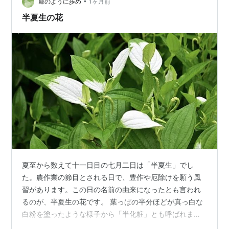
•
ルー ということで、 高校生が作ったナス、友達にもらっ
犀のように歩め
1ヶ月前
たトウモロコシ、 おくら、ズッキーニ、インゲンを入れ
半夏生の花
たカレーです。 庭のシ…
夏至から数えて十一日目の七月二日は「半夏生」でし
た。農作業の節目とされる日で、豊作や厄除けを願う風
習があります。この日の名前の由来になったとも言われ
るのが、半夏生の花です。 葉っぱの半分ほどが真っ白な
白粉を塗ったような様子から「半化粧」とも呼ばれま
す。開花と同時に花穂のすぐ下の葉が白く変わり、花が