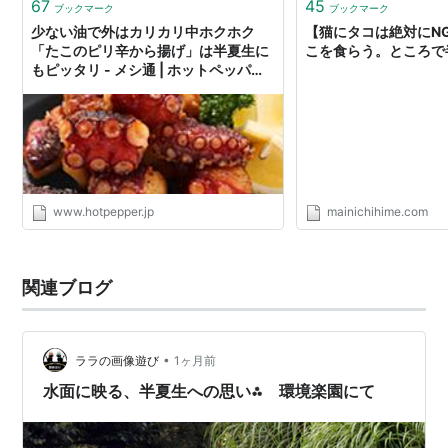
67
45
ブックマーク
ブックマーク
少ない油で外はカリカリ中ホクホク
【猫にタコは絶対にN
「たこのピリ辛から揚げ」は半夏生に
こを食らう。ところで
もピッタリ - メシ通 | ホットペッパー
グルメ
www.hotpepper.jp
mainichihime.com
関連ブログ
•
ララの画像遊び
1ヶ月前
水面に映る、半夏生への思い⁂ 環境楽園にて