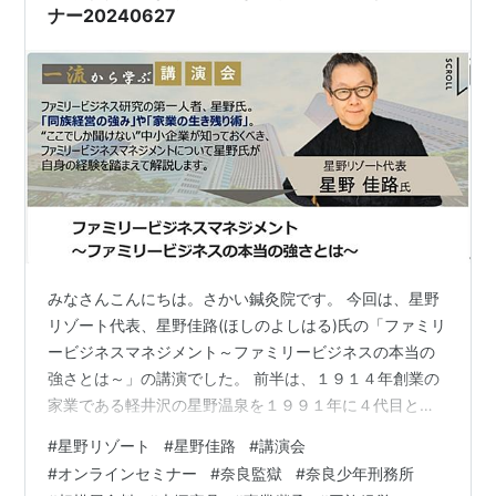
も特徴…
ナー20240627
みなさんこんにちは。さかい鍼灸院です。 今回は、星野
リゾート代表、星野佳路(ほしのよしはる)氏の「ファミリ
ービジネスマネジメント～ファミリービジネスの本当の
強さとは～」の講演でした。 前半は、１９１４年創業の
家業である軽井沢の星野温泉を１９９１年に４代目とし
て引き継ぐ際の父親との争い等の経緯を話されました。
#
星野リゾート
#
星野佳路
#
講演会
引き継ぎ後は、屋号を星野リゾートに改名し、運営に特
#
オンラインセミナー
#
奈良監獄
#
奈良少年刑務所
化してリゾートホテルの再生にも取り組み成長をとげて