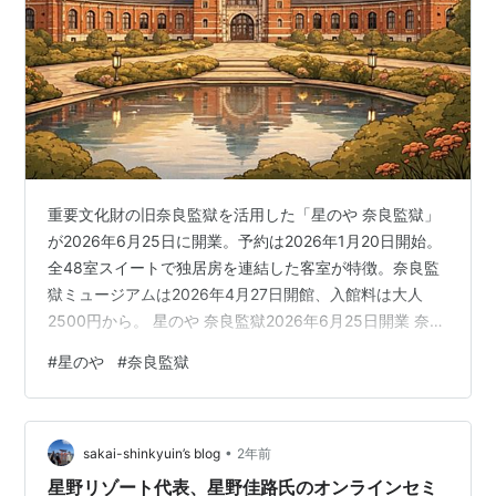
重要文化財の旧奈良監獄を活用した「星のや 奈良監獄」
が2026年6月25日に開業。予約は2026年1月20日開始。
全48室スイートで独居房を連結した客室が特徴。奈良監
獄ミュージアムは2026年4月27日開館、入館料は大人
2500円から。 星のや 奈良監獄2026年6月25日開業 奈良
に、少し意外な名が付いた新しい宿が加わる。国の重要
#
星のや
#
奈良監獄
文化財「旧奈良監獄」を活用した高級ホテル「星のや 奈
良監獄」だ。明治政府が建設し、「五大監獄」の一つと
して知られてきた建物が、そのまま宿泊の舞台になる。
•
開業日は2026年6月25日。客室は48室で、すべてスイー
sakai-shinkyuin’s blog
2年前
トルーム。独居房をつなぎ合わせて一室にした客室構成
星野リゾート代表、星野佳路氏のオンラインセミ