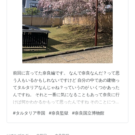
前回に言ってた奈良編です。 なんで奈良なんだ？って思
う人もいるかもしれないですけど 自分の中であの建物っ
てタルタリアなんじゃね？っていうのが いくつかあった
んですね。 それと一番に気になることもあって奈良に行
けば何かわかるかもって思ったんですね そのことについ
ても一応、あとで書きますね。 ではではタータリアンツ
#
タルタリア帝国
#
奈良監獄
#
奈良国立博物館
アースタートです。 まず最初に気になったのがこのJR奈
良の駅舎なんですね 今は駅舎としては使われていないみ
たいなんですけど。 横ももっと長かったみたいですね。