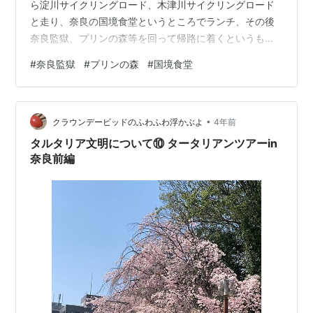
ら淀川サイクリングロード、木津川サイクリングロード
と走り、奈良の国境食堂というところでランチ、その後
奈良監獄、プリンの森等を回って帰路に着くというもの
です。 この日は11名が参加、関西医大で10名、さくらで
#
奈良監獄
#
プリンの森
#
国境食堂
あい館で1名が合流しました。若手の方から私を含めオジ
サンまで年齢層も幅広かったです。 写真はさくらであい
館、9時くらいですがサイクリストの方が結構おられま
•
す。 であい館を出てすぐ京阪電車の踏切がありました。
クラウンデービッドのふわふわ浮かぶよ
4年前
今回始めて木津川自転車道の北側を走りましたが、北側
タルタリア文明について⑩ タータリアンツアーin
のほうが道幅が広くて走りやすいで…
奈良前編