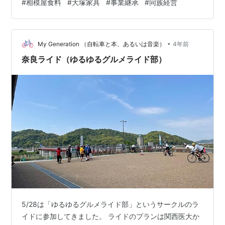
#
相模屋食料
#
大塚家具
#
事業継承
#
同族経営
います。 慰安旅行で、軽井沢の星野温泉に行っていまし
た。(2022-07-24) 最近よく耳にする星野リゾートです
が、１１０年もの歴史のある企業だとは知りませんでし
た。現在、国内６３ヶ所、海外…
•
My Generation （自転車と本、あるいは音楽）
4年前
奈良ライド（ゆるゆるグルメライド部）
5/28は「ゆるゆるグルメライド部」というサークルのラ
イドに参加してきました。 ライドのプランは関西医大か