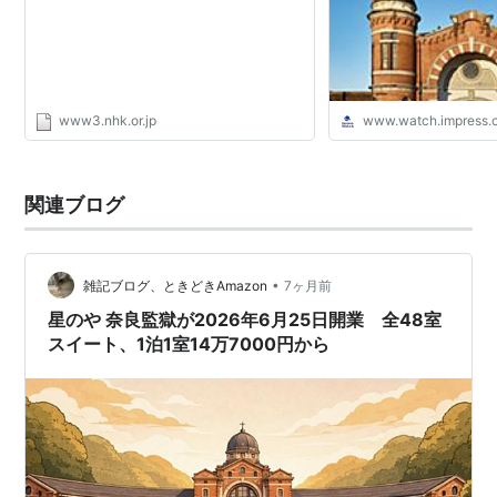
www3.nhk.or.jp
www.watch.impress.c
関連ブログ
•
雑記ブログ、ときどきAmazon
7ヶ月前
星のや 奈良監獄が2026年6月25日開業 全48室
スイート、1泊1室14万7000円から