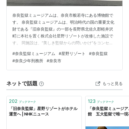
奈良監獄ミュージアムは、奈良市般若寺にある博物館で
す。 奈良監獄ミュージアムは、明治時代の国の重要文化
財である『旧奈良監獄』の一部を長野県北佐久郡軽井沢
町に本社を置く株式会社星野リゾートが改修した施設で
す。 同施設は、“美しき監獄からの問いかけ”をコンセプ
トに長く少年刑務所として使用された当時の面影が残る
#
奈良監獄ミュージアム
#
星野リゾート
#
奈良監獄
独居房を見学できるほか、監獄の歴史を学べるコーナー
#
奈良少年刑務所
#
奈良市
などが設けられています。 『美しき監獄という特異な建
築への興味は、監獄の歴史、そして刑罰の本質へと、来
館者の思考を導きます。』（パンフレットから一部抜
ネットで話題
もっと見る
粋） 奈良監獄の舎房は、中央看守所から５棟が放射状に
広がる配置をしています。 「第三寮（保存棟…
202
123
ブックマーク
ブックマーク
「旧奈良監獄」星野リゾートがホテル
「奈良監獄ミュージア
運営へ | NHKニュース
館 五大監獄で唯一現