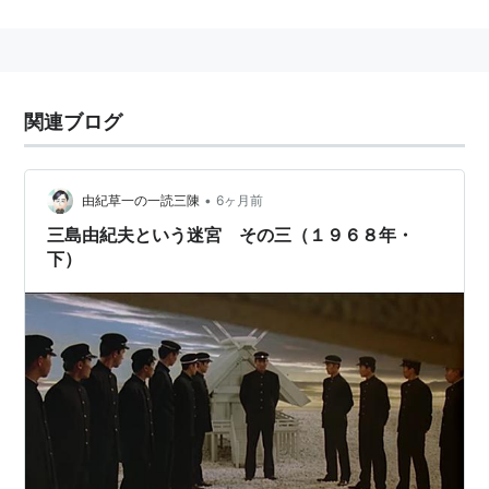
潮文庫)
作者:
三島由紀夫
出版社/メーカー:
新潮社
発売日:
2002/12
メディア:
文庫
関連ブログ
購入
: 6人
クリック
: 74回
この商品を含むブログ (137件) を見る
•
由紀草一の一読三陳
6ヶ月前
三島由紀夫という迷宮 その三（１９６８年・
下）