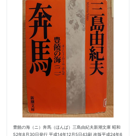
豊饒の海（ニ）奔馬（ほんば）三島由紀夫新潮文庫 昭和
52年8月30日発行 平成14年12月5日43刷 改版平成24年6