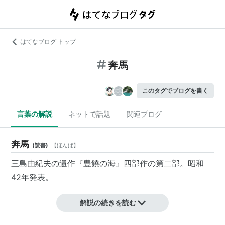
はてなブログ トップ
奔馬
このタグでブログを書く
言葉の解説
ネットで話題
関連ブログ
奔馬
(
読書
)
【
ほんば
】
三島由紀夫の遺作『豊饒の海』四部作の第二部。昭和
42年発表。
解説の続きを読む
豊饒の海 第二巻 奔馬 (ほんば) (新