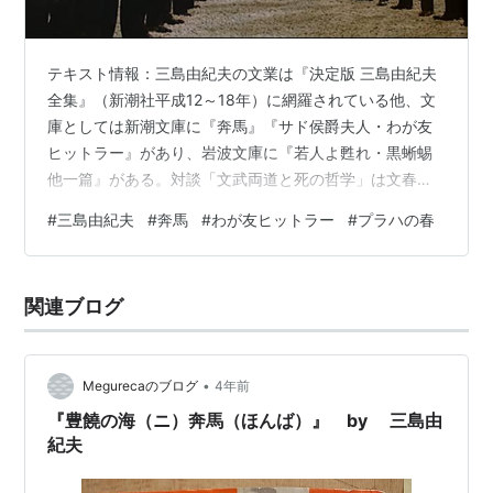
テキスト情報：三島由紀夫の文業は『決定版 三島由紀夫
全集』（新潮社平成12～18年）に網羅されている他、文
庫としては新潮文庫に『奔馬』『サド侯爵夫人・わが友
ヒットラー』があり、岩波文庫に『若人よ甦れ・黒蜥蜴
他一篇』がある。対談「文武両道と死の哲学」は文春文
庫『若きサムライのために』所収。「文化防衛論」「自
#
三島由紀夫
#
奔馬
#
わが友ヒットラー
#
プラハの春
由と権力の状況」と対談「政治行為の象徴性について」
はちくま文庫『文化防衛論』所収。ジャン・ラシーヌ
「ブリタニキュス」は安堂信也訳で『ラシーヌ戯曲全集
関連ブログ
Ⅰ』（人文書院昭和39年）所収の他、渡辺守章訳の岩波文
庫『ブリタニキュス＋ベレニス』がある。 「その2」か
ら半年経ってしまった。決して忘れたわ…
•
Megurecaのブログ
4年前
『豊饒の海（ニ）奔馬（ほんば）』 by 三島由
紀夫