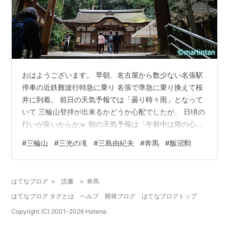
おはようございます。 早朝、名古屋から数少ない名張駅
停車の近鉄難波行特急に乗り 名張で準急に乗り換えて桜
井に到着。 前日の天気予報では「曇り時々雨」となって
いて 三輪山登拝が出来るかどうか心配でしたが、 日頃の
行いが良いからかｗ 朝の天気予報は「午前中は雨の心配
なし」に変わっていました。 近鉄桜井駅から大神神社の
#
三輪山
#
三光の滝
#
三島由紀夫
#
奔馬
#
飯沼勲
アクセスは、 JR万葉まほろば線で三輪駅まで行くルート
と バスで大神神社二の鳥居まで行くルートがあり、 バス
の場合は神社のすぐ前まで運んでくれます。 バス停でバ
はてなブログ
>
読書
>
奔馬
スを待っている時に 年配の女性から、奈良言葉で 「バス
はてなブログ タグとは
ヘルプ
開発ブログ
はてなブログトップ
の行き先を間違えると長い距離を歩かないといけないの
で注意しなさい」 とい…
Copyright (C) 2001-
2026
Hatena.