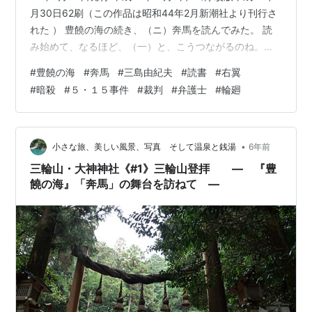
月30日62刷（この作品は昭和44年2月新潮社より刊行さ
れた ） 豊饒の海の続き、（ニ）奔馬を読んでみた。 読
み始めて、なるほど、（一）と、こうつながるのね。と
いうのがわかる。 本の裏の説明には、「今や控訴院判事
#
豊饒の海
#
奔馬
#
三島由紀夫
#
読書
#
右翼
となった本多繁邦の前に、松枝清顕の生まれ変わりであ
#
暗殺
#
５・１５事件
#
裁判
#
弁護士
#
輪廻
る飯沼勲があられる。「神風連史話」に心酔し、昭和の
神風連を志す彼は、腐敗した政治・疲弊した社会を改革
せんと蹶起を計画する。しかし、その企ては密告によっ
てあえなく潰える。彼が目指し、青春の情熱を滾らせた
•
小さな旅、美しい風景、写真 そして温泉と銭湯
6年前
ものは幻に過ぎなかっ…
三輪山・大神神社《#1》三輪山登拝 ― 『豊
饒の海』「奔馬」の舞台を訪ねて ―