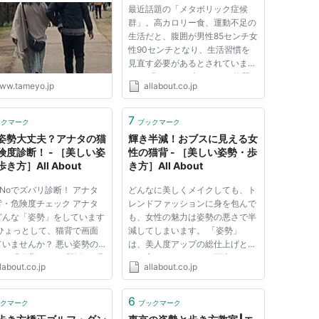
最近話題の「メタボリック症候
群」。高カロリー食、運動不足の
生活だと、腹囲が男性85センチ女
性90センチとなり、生活習慣を
見直す必要があるとされていま
す。 「アタシ、太りやすい体質
ww.tameyo.jp
allabout.co.jp
なのよねぇ。」という声も聞こえ
てきそうですが。 確かに「体
質」もある事は否めません。実際
7
ックマーク
ブックマーク
に私自身、太る体質ですからその
姿勢大丈夫？アナタの猫
輝き半減！おブスに見える女
気持ち...
険度診断！ - ［美しい姿
性の猫背 - ［美しい姿勢・歩
き方］All About
き方］All About
・Noでズバリ診断！ アナタ
どんなに美しくメイクしても、ト
背・危険度チェック アナタ
レンドファッションに身を包んで
どんな「姿勢」をしています
も、女性の魅力は姿勢の悪さで半
 ひょっとして、猫背で画面
減してしまいます。 「姿勢」
ていませんか？ 悪い姿勢の
は、美人度アップの総仕上げとし
格・「猫背」は、「陰気に見
て、忘れてはならない要素です。
labout.co.jp
allabout.co.jp
」「やる気が無さそう」…
貴女は自分の「姿勢」に自信あり
見た目の印象もサイアク。筋
ますか？ 今回は同じ女性にの
衰えたり、内臓の働きが妨げ
「猫背姿勢」と「美人姿勢」で表
6
クマーク
ブックマーク
たりと、カラダへの悪影響も
情の違いを検証してみたいと思い