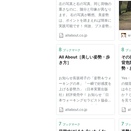
左の写真と右の写真、同じ荷物の
重さなのに、随分と印象が異なり
ます。 右の写真が断然、美姿勢
は、ポイントを踏まえれば簡単に
実践可能です！ 何故、ブス姿勢
に？ズバリ、荷物のせいでバラン
allabout.co.jp
w
スが崩れるからです！ バランス
の崩れは、ブス姿勢の元。 荷物
が多いと、身体の一方に重心が偏
8
8
ブックマーク
ブ
ります。さらに、筋力がない
All About［美しい姿勢・歩
その
と、...
き方］
背危
勢・歩
お知らせ長坂靖子の「姿勢＆ウォ
Yes
ーキングの本」「一瞬で好感度を
の猫
上げる姿勢力」（日本実業出版
は今
社）好評発売中！ お知らせ「日
か？
本ウォーキングセラピスト協会認
を見
定インストラクター養成スクール
代表
allabout.co.jp
al
開講」詳しくはＨＰまで 美しい
える
姿勢・歩き方 おすすめガイド記
と、
事 同性ウケもよし！ 上質な色気
力が
7
7
ブックマーク
ブッ
の磨き方 どんなにセクシーで上
られ