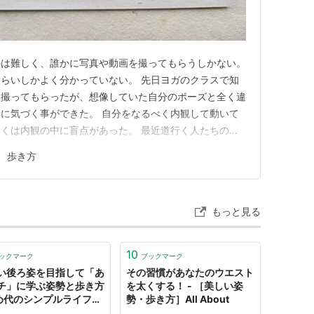
のは難しく、誰かに写真や動画を撮ってもらうしかない。
らいしかよく分かっていない。 先日ヨガのクラスで知
を撮ってもらったが、想像していた自分のポーズと全く違
に気づく事ができた。 自分をなるべく内観して動いて
くは内観の中に盲点があった。 最近道行く人たちの姿
いる。 自分の後ろ姿は自分で確認するより、他者を見
 歩き方
分かる。 特に後ろ姿は年齢が出て来る場所で、背中は
か、老化でてんとう虫のよ…
もっと見る
10
ックマーク
ブックマーク
い後ろ姿を目指して「あ
その習慣があなたのウエスト
チ」に学ぶ姿勢と歩き方
を太くする！ - ［美しい姿
貯め代のシンプルライフと
勢・歩き方］All About
しのヒント