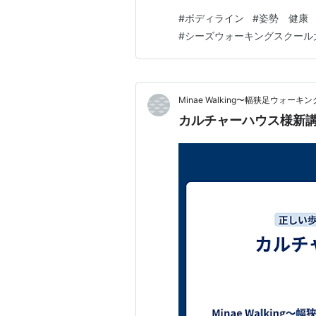
近にいる大人である両親や祖父
#
ボディライン
#
姿勢 健康
そっくりになっていきます。 
#
シーズウォーキングスクール
や歩きクセ。 話し方や動作に
Minae Walking〜幅狭足ウォ
カルチャーハウス様新