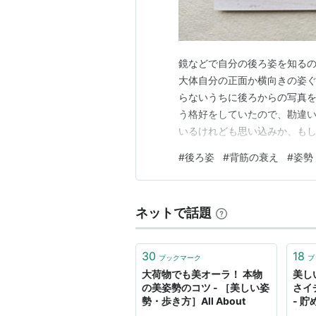
鏡などで自分の後ろ姿を知る
大体自分の正面か横向きの姿ぐ
らないうちに後ろからの写真
う格好をしていたので、勘違い
いるけれども思い込みか、もし
勢から自分を発見しようとして
#
後ろ姿
#
背筋の衰え
#
姿勢
ることで人間の後ろ姿の傾向が
使わなくなりやすい場所のせい
ネットで話題
30
18
ブックマーク
ブ
大荷物でも美オーラ！ 本物
美し
の美姿勢のコツ - ［美しい姿
さイ
勢・歩き方］All About
- 
暮ら