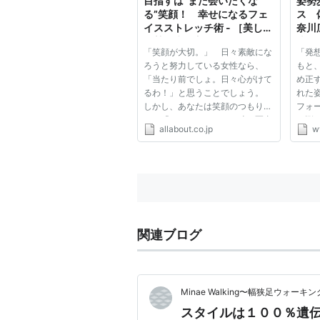
目指すは“また会いたくな
姿勢
質...
大き...
る”笑顔！ 幸せになるフェ
ス 
イスストレッチ術 - ［美しい
奈川
姿勢・歩き方］All About
比寿
「笑顔が大切。」 日々素敵にな
「発
ろうと努力している女性なら、
もと
「当たり前でしょ。日々心がけて
め正
るわ！」と思うことでしょう。
れた
しかし、あなたは笑顔のつもりで
フォ
も、「はじめまして」の時や写真
な悩
allabout.co.jp
w
を撮られる時などの笑顔は、口角
きの
を上げただけの“ツモリ笑顔”にな
因。
りがちです。これでは「また会い
ます
たい！」と思ってもらえる“モテ...
善方
考...
関連ブログ
Minae Walking〜幅狭足ウォ
スタイルは１００％遺