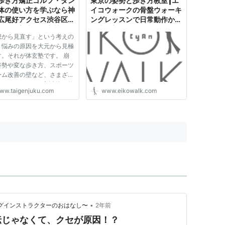
歩き方矯正ゴルフ・ダン
東京の姿勢と歩き方教室┃エ
ま...
体の使い方を学ぶなら神
イコウォークの骨盤ウォーキ
広尾好アクセス渋谷区恵
ングレッスンで日常動作から
動作改善専門体玄塾
健康で美しく！
想から見直す」という考えの
、悩みの原因を大元から見極
す。それが体玄塾です。 崩
姿勢や変な歩き方、スポーツ
ーム改善の壁など、さまざま
みは、○○のやり方以前の動
ww.taigenjuku.com
www.eikowalk.com
考え方が間違っている事が原
そこから正せば悩みは解消し
。 一般的に良しとされる改
法や体の理想像と、当塾が
•
ーキングインストラクターのおはなし〜
2年前
伝じゃなくて、クセが原因！？