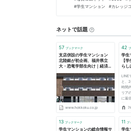
小型バリュー株を中心とした長
#
学生マンション
#
カレッジ
ネットで話題
57
42
ブックマーク
支店併設の学生マンション
学生
北陸銀が初企画、福井県立
【学
大・恐竜学部生向け｜経済｜
らし
石川のニュース｜北國新聞
LIN
と、2
時間
リア
に返
探し
www.hokkoku.co.jp
74
問に
13
11
ブックマーク
ブ
学生マンションの総合情報サ
学生