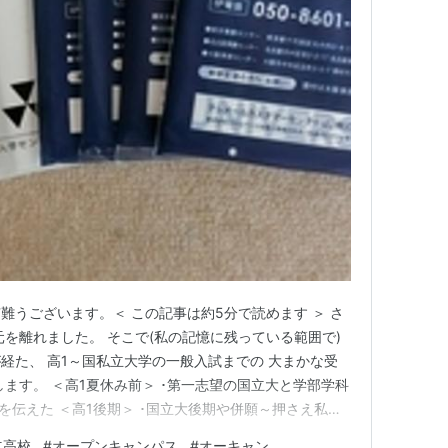
難うございます。＜ この記事は約5分で読めます ＞ さ
元を離れました。 そこで(私の記憶に残っている範囲で)
経た、 高1～国私立大学の一般入試までの 大まかな受
ます。 ＜高1夏休み前＞ ･第一志望の国立大と学部学科
を伝えた ＜高1後期＞ ･国立大後期や併願～押さえ私立
ンフ等の 資料請求 ･高校の三者懇 ･文理選択と履修科
立高校
#
オープンキャンパス
#
オーキャン