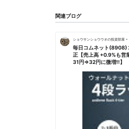
入居者は同年代の学生だけ
ラブルが有りません。
関連ブログ
学校の通学に便利学生専用
性が高いです。
•
ショウサンショウウオの投資部屋
門限が無い。門限が無く出
毎日コムネット(8908
ります。
正【売上高 +0.9%も営
バス・トイレが自分専用。寮
31円⇒32円に微増!!】
気にしなくて良い。
学生マンションのメリット
木造建築のアパートと比べ
デメリット