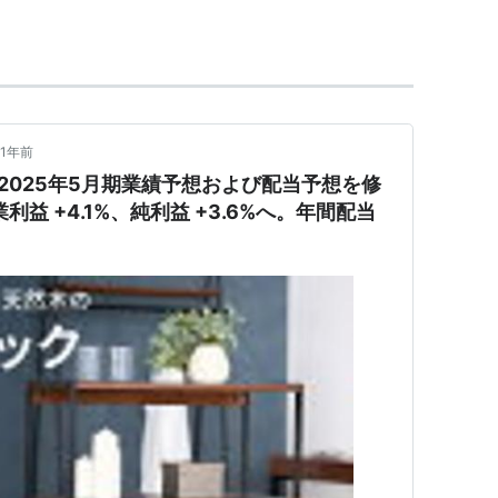
学生限定で、生活時間帯が異なる社会人とのト
マンションなので大学などの近隣が多く、利便
1年前
入り自由の為、アルバイトなど活動の幅も広が
) 2025年5月期業績予想および配当予想を修
業利益 +4.1%、純利益 +3.6%へ。年間配当
や学生会館では共同使用上先輩が先...などを
メリット >> 遮音性（防音）や気密性が高い。
ると周囲の物音が余り気に成らない。