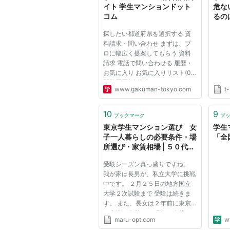
イト 学生マンションドット
危な
コム
るの
探したい都道府県を選択する 資
料請求・問い合わせ まずは、プ
ロに幅広く提案してもらう 資料
請求 電話で問い合わせる 履歴・
お気に入り お気に入りリスト(0)
閲覧履歴(0) 学生マンションっ
www.gakuman-tokyo.com
t-
て？ 毎日コムネットの学生マン
ション 動画で分かる！毎日コム
ネットの学生マンション・学生寮
10
9
ブックマーク
ブ
お部屋探しお役立ち情報 初めて
東京学生マンション選び 女
学生
の...
子一人暮らしの必要条件・場
「全
所選び・家賃相場 | ５０代サ
ラリーマン ～中高年お悩み
受験シーズン真っ盛りですね。
解決のヒント～
我が家は長男が、私立大学に挑戦
中です。 ２月２５日の地方国立
大学２次試験まで 受験は続きま
す。 また、長女は２年前に東京
の大学に進学し、 現在一人暮ら
maru-opt.com
ww
しをしています。 地方から東京