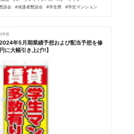
ていた 5つ目の塾があったが、 成績不振のため転塾活動
懇談会
#
保護者懇談会
#
学生寮
#
学生マンション
2年前
) 2024年5月期業績予想および配当予想を修
0円に大幅引き上げ!!】