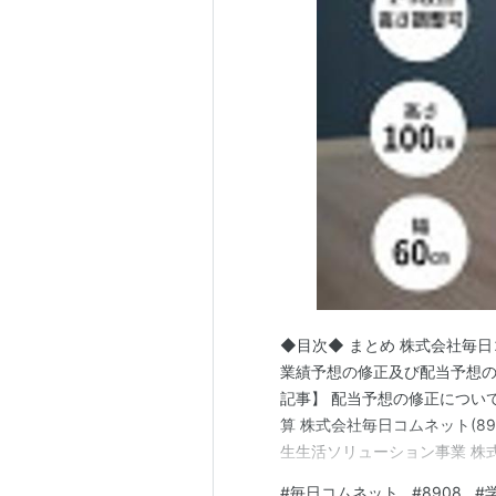
物件数が少ない為、物件の
人気のある物件はすぐに満
◆目次◆ まとめ 株式会社毎日コ
業績予想の修正及び配当予想の
記事】 配当予想の修正について 
算 株式会社毎日コムネット(8
生生活ソリューション事業 株式
ブログをご覧頂き、ありがとうござ
#
毎日コムネット
#
8908
#