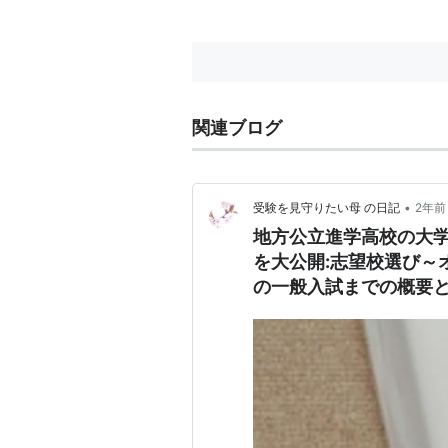
の私立大学に進学すること地方に
住んでいて、子供が自宅から県内
の国立大学に進学してくれれば、
学...
関連ブログ
•
受験を見守りたい母 の日記
2年前
地方公立進学高校の大
を大公開:志望校選び～
の一般入試までの概要と