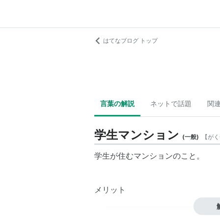
はてなブログ トップ
言葉の解説
ネットで話題
関
学生マンション
(
一般
)
【
がく
学生が住むマンションのこと。
メリット