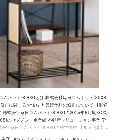
選択肢が限られる。
室になってしまう事も。
ムネット(8908)とは 株式会社毎日コムネット(8908)
修正に関するお知らせ 業績予想の修正について 【関連
株式会社毎日コムネット(8908)の2025年5月期3Q決
908)のセグメント別業績 不動産ソリューション事業 学
会社毎日コムネット(8908)の株主優待 【関連記事】
います。 私は「shousanshouuo」と申します。 中
学生寮
#
ベネフィットステーション
#
ベネステ