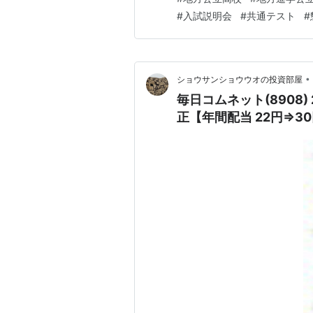
目の登録 ･高校入学後から通っ
#
入試説明会
#
共通テスト
#
＜高2春＞ ･5…
•
ショウサンショウウオの投資部屋
毎日コムネット(8908
正【年間配当 22円⇒3