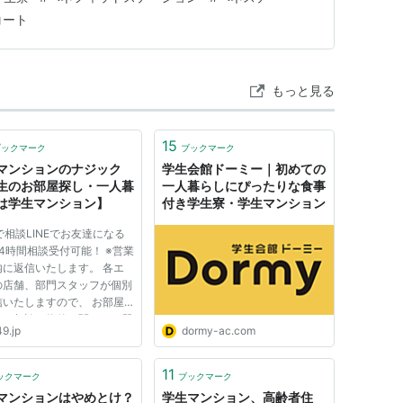
期投資スタンスで、 兼業投資家として活動してい…
コート
もっと見る
15
ブックマーク
ブックマーク
マンションのナジック
学生会館ドーミー｜初めての
生のお部屋探し・一人暮
一人暮らしにぴったりな食事
は学生マンション】
付き学生寮・学生マンション
Eで相談LINEでお友達になる
4時間相談受付可能！ ※営業
内に返信いたします。 各エ
の店舗、部門スタッフが個別
信いたしますので、 お部屋
のご相談や物件に関するご質
9.jp
dormy-ac.com
も対応いたします！
11
ックマーク
ブックマーク
マンションはやめとけ？
学生マンション、高齢者住