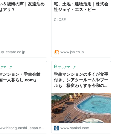
い＆後悔の声｜友達泊め
宅、土地・建物活用｜株式会
はアリ？
社ジェイ・エス・ビー
CLOSE
up-estate.co.jp
www.jsb.co.jp
9
ックマーク
ブックマーク
マンション・学生会館
学生マンションの多くが食事
国一人暮らし.com」
付き、シアタールームやプー
ルも 様変わりする令和の下
宿事情
w.hitorigurashi-japan.com
www.sankei.com