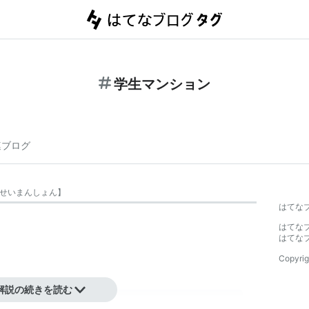
学生マンション
連ブログ
せいまんしょん
】
はてな
はてな
はてな
Copyrig
解説の続きを読む