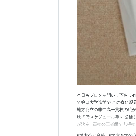
本日もブログを開いて下さり有
て娘は大学進学で この春に親
地方公立の非中高一貫校の娘が
験準備スケジュール等を 公開し
が決定 ･高校の三者懇で志望校
大を 検討するため大学案内やパ
#
地方公立高校
#
地方進学公