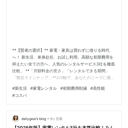
**【賢者の選択】** 家電・家具は買わずに借りる時代
へ！ 新生活、単身赴任、お試し利用。高額な初期費用を
抑えたい全ての方へ、人気のレンタルサービス3社を徹底
比較。 **「月額料金の安さ」「レンタルできる期間」
「製品ラインナップ」**の3軸で、あなたのニーズに最適
なサービスを明確にします。 リアルな口コミも多数掲
#
新生活
#
家電レンタル
#
初期費用削減
#
高性能
載。購入後の後悔をゼロにしましょう！ 💰 総合比較：レ
#
コスパ
ンタル期間と料金の比較一覧表 サービス名 **月額料金**
**最短レンタル期間** **得意な製品** **配送料・設置**
**公式サイトへ** みんなのHappy **月額1,870円〜** 1
ヶ月～ 生活家電（冷蔵庫/洗濯機…
•
dailygear’s blog
9ヶ月前
【2025年版】家電レンタル3社を本気比較！みん