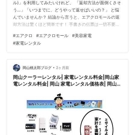
ル)」を利用してみたいけれど、 「返却方法が面倒くさそ
う…」「いつまでに、どうやって返せばいいの？」 と悩
んでいませんか？ 結論から言うと、エアクロモールの返
却方法は驚くほど簡単です！ 手書きの伝票は一切不要
で、スマホで手続きが完了。 近くのコンビニからいつで
#
エアクロ
#
エアクロモール
#
美容家電
も返却できます。 この記事では、実際に体験してみたエ
#
家電レンタル
アクロモールの返却手順から返却期限、よくある注意点
までを画像つきで解説します！ ＞＞「エアクロモール公
式」メーカー公認レンタルモール 30％OFFクーポン
fTonS エアクロモールを見る エアクロモールの返却手順
•
岡山桃太郎ブログ
2ヶ月前
3ステップ…
岡山クーラーレンタル| 家電レンタル料金|岡山家
電レンタル料金| 岡山 家電レンタル価格表| 岡山家
電レンタル価格表| 冷蔵庫レンタル| 洗濯機レンタ
ル| テレビレンタル| 掃除機レンタル| 電子レンジ
レンタル| ガスコンロレンタル| 湯沸しポット 炊飯
器|自転車レンタル| 食器棚レンタル| 食卓テーブ
ルレンタル| お布団レンタル| エアコンレンタル|
ストーブレンタル| コタツレンタル|家電レンタル
料金表| レンタル価格表| 価格| 家電レンタル|単身