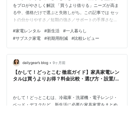
をプロがやさしく解説 「買うより借りる」ニーズが高ま
る中、価格だけで選ぶと失敗しがち。この記事では セッ
トの分かりやすさ／短期の強さ／サポートの手厚さな
ど、意思決定に効く観点で横並び比較します。 まずは各
#
家電レンタル
#
新生活
#
一人暮らし
社の公式導線と申し込み時に見るべき要点からどうぞ。
#
サブスク家電
#
初期用削減
#
比較レビュー
最初に：公式で料金と在庫を確認 3社の比較表を見る よ
くある不安を先に解消 月額1,870円〜（文面は広告指
定） 家電レンタルみんなのHappy シンプル料金で単品か
ら始めやすい 新生活の初期費用を小さく分散できる 短
•
dailygear’s blog
9ヶ月前
期〜中期の「お試し運…
【かして！どっとこむ 徹底ガイド】家具家電レン
タルは買うよりお得？料金比較・選び方・設置/回
収・衛生管理・よくある質問まで（新生活/単身赴
任/短期利用に最適）
かして！どっとこむは、冷蔵庫・洗濯機・電子レンジ・