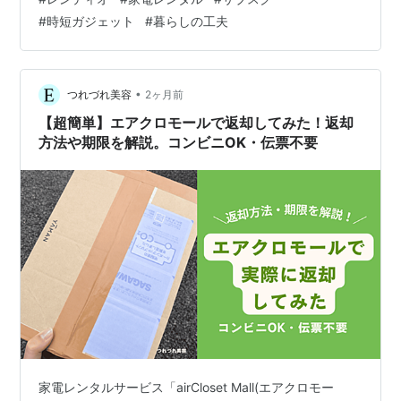
思うことが多いです。 そこで気になったのが、家電のレ
#
時短ガジェット
#
暮らしの工夫
ンタル・サブスクサービス「レンティオ」です。 買わず
に試せる仕組みと、もしも壊してしまった場合の補償制
度について調べてみたので、まとめておきます。 レンテ
ィオとは？どんなものが借りられるのか レンティオは、
•
つれづれ美容
2ヶ月前
カメラ・季節家電・美容家電・ベビー用…
【超簡単】エアクロモールで返却してみた！返却
方法や期限を解説。コンビニOK・伝票不要
家電レンタルサービス「airCloset Mall(エアクロモー