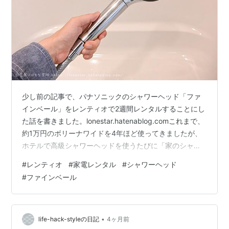
少し前の記事で、パナソニックのシャワーヘッド「ファ
インベール」をレンティオで2週間レンタルすることにし
た話を書きました。lonestar.hatenablog.comこれまで、
約1万円のボリーナワイドを4年ほど使ってきましたが、
ホテルで高級シャワーヘッドを使うたびに「家のシャワ
ーヘッドより気持ちいいし欲しいかも」と思っていたん
#
レンティオ
#
家電レンタル
#
シャワーヘッド
です。しかし、ファインバブル搭載のシャワーヘッドは3
#
ファインベール
万以上するものも多く、気軽に買える価格ではありませ
ん。ですから、まずはレンタルで試してみることにしま
した。家電のサブスク・レンタルサービス「レンティ
オ」 パナソニック ファインベールってどんなシャワーヘ
•
life-hack-styleの日記
4ヶ月前