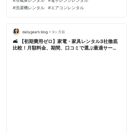
#
冷蔵庫レンタル
#
電子レンジレンタル
タルサービス|TEL086-243-2323| 岡山家電レンタル|岡
#
洗濯機レンタル
#
エアコンレンタル
山家電レンタル料金| 家電レンタル価格|岡山| 岡山での
家電用品レン…
•
dailygear’s blog
9ヶ月前
🛋️ 【初期費用ゼロ】家電・家具レンタル3社徹底
比較！月額料金、期間、口コミで選ぶ最適サービ
ス