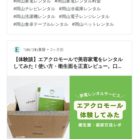
#
岡山家電レンタル
#
岡山家電レンタル料金
料金表| レンタル価格表| 価格| 家電レンタル|単身赴任用
#
岡山テレビレンタル
#
岡山冷蔵庫レンタル
品レンタル| 岡山レンタルサービス|TEL086-243-2323|
#
岡山洗濯機レンタル
#
岡山電子レンジレンタル
岡山家電レンタル|岡山家電レンタル料金| 家電レンタル
#
岡山食卓テーブルレンタル
#
岡山ベットレンタル
価格|岡山|…
•
つれづれ美容
2ヶ月前
【体験談】エアクロモールで美容家電をレンタル
してみた！使い方・衛生面を正直レビュー。口コ
ミ