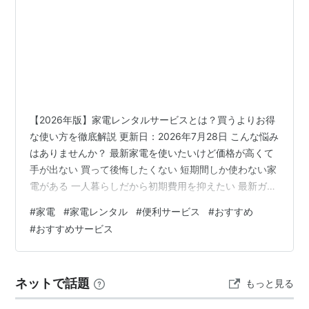
【2026年版】家電レンタルサービスとは？買うよりお得
な使い方を徹底解説 更新日：2026年7月28日 こんな悩み
はありませんか？ 最新家電を使いたいけど価格が高くて
手が出ない 買って後悔したくない 短期間しか使わない家
電がある 一人暮らしだから初期費用を抑えたい 最新ガジ
ェットを気軽に試してみたい 最近の家電は性能がどんど
#
家電
#
家電レンタル
#
便利サービス
#
おすすめ
ん進化しています。 しかし、その分価格も高くなってお
#
おすすめサービス
り、 「欲しいけど高い...」 「買って失敗したらどうしよ
う...」 と悩む方も少なくありません。 そんな時におすす
めなのが家電レンタルサービスです。 必要な期間だけレ
ネットで話題
もっと見る
ンタルできるため、 購入するよりも費用を抑えられるだ
け…