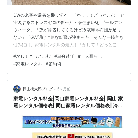
GWの来客や帰省を乗り切る！「かして！どっとこむ」で
実現するストレスゼロの新生活・仮住まい術 ゴールデン
ウィーク。「孫が帰省してくるけど冷蔵庫や布団が足り
ない」「GW明けに急な転勤が決まった」そんな一時的な
悩みには、家電レンタルの最大手「かして！どっとこ
む」がおすすめ。 買い揃えるより数万円お得になる活用
#
かしてどっとこむ
#
単身赴任
#
一人暮らし
法やセットプランの詳細は、こちらの家電レンタル徹底
#
家電レンタル
#
節約術
活用ガイドにて詳しく紹介しています。 life-hack-
style.hatenablog.com
•
岡山桃太郎ブログ
6ヶ月前
家電レンタル料金|岡山家電レンタル料金| 岡山 家
電レンタル価格表| 岡山家電レンタル価格表| 冷蔵
庫レンタル| 洗濯機レンタル| テレビレンタル| 掃
除機レンタル| 電子レンジレンタル| ガスコンロレ
ンタル| 湯沸しポット 炊飯器|自転車レンタル| 食
器棚レンタル| 食卓テーブルレンタル| お布団レン