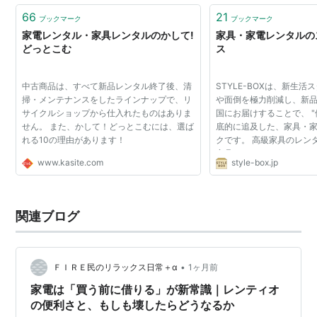
66
21
ブックマーク
ブックマーク
家電レンタル・家具レンタルのかして!
家具・家電レンタルの
どっとこむ
ス
中古商品は、すべて新品レンタル終了後、清
STYLE-BOXは、新生
掃・メンテナンスをしたラインナップで、リ
や面倒を極力削減し、新品
サイクルショップから仕入れたものはありま
国にお届けすることで、 "
せん。 また、かして！どっとこむには、選ば
底的に追及した、家具・
れる10の理由があります！
クです。 高級家具のレン
家具インテリアSTYLICS 20
www.kasite.com
style-box.jp
家電アイテムの商品変更を
の在庫変動に伴い、液...
関連ブログ
•
ＦＩＲＥ民のリラックス日常＋α
1ヶ月前
家電は「買う前に借りる」が新常識｜レンティオ
の便利さと、もしも壊したらどうなるか