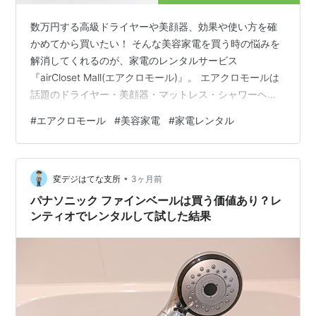
数万円する高級ドライヤーや美顔器、効果や使い方を確
かめてから買いたい！ そんな美容家電を買う時の悩みを
解消してくれるのが、家電のレンタルサービス
『airCloset Mall(エアクロモール)』。 エアクロモールは
話題のドライヤー・美顔器・マットレス・シャワーヘッ
ドなどが、1ヶ月1,271円(税込)〜試せるメーカー公認のレ
#
エアクロモール
#
美容家電
#
家電レンタル
ンタルモール。 今回はエアクロモールで実際に美容家電
を借りた体験談を紹介します！ エアクロモールの使い
方・気になる衛生面・リアルな口コミを画像付きでレビ
•
ューするので、ぜひ参考にしてみてくださいね。 ＞＞
変デジはてな支所
3ヶ月前
「エアクロモール公式」メーカー公認レンタルモール
パナソニック ファインベールは買う価値あり？レ
30％OFFクーポン f…
ンティオでレンタルして試した結果