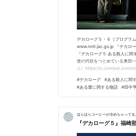
デカローグ５・６［プログラム
www.nntt.jac.go.j
『デカローグ５ ある殺人に関
使の代役をつとめている奥田一
ル）https://x.com/pei_kur
🐢 この子を買った日、新国
#
デカローグ
#
ある殺人に関
お会いしたという奇跡の亀ちゃんで
#
ある愛に関する物語
#
田中
ほらほらコーヒーが冷めちゃってるよ
『デカローグ５』福崎那