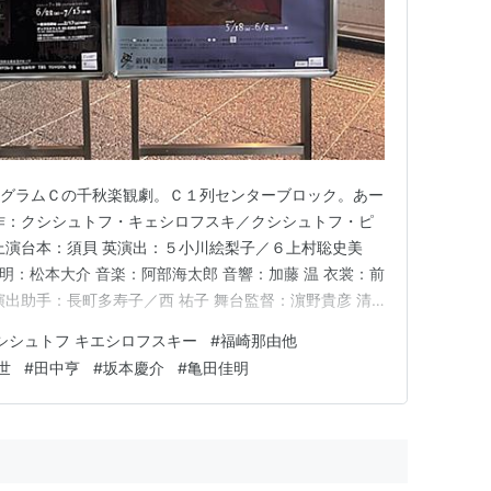
プログラムＣの千秋楽観劇。Ｃ１列センターブロック。あー
作：クシシュトフ・キェシロフスキ／クシシュトフ・ピ
上演台本：須貝 英演出：５小川絵梨子／６上村聡史美
照明：松本大介 音楽：阿部海太郎 音響：加藤 温 衣裳：前
演出助手：長町多寿子／西 祐子 舞台監督：濵野貴彦 清
明 『デカローグ ５・６』（プログラムＣ）初日の感想
シシュトフ キエシロフスキー
#
福崎那由他
感想🚕🍰デカローグ５（プログラムＣ） ある殺人に関
世
#
田中亨
#
坂本慶介
#
亀田佳明
…