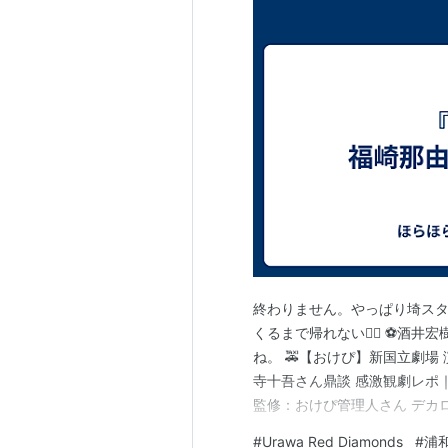
終わりません。やっぱり埼スタ行
くるまで帰れない😮‍💨 ⚽️
ね。 🚕【おけぴ】新国立劇
寺十吾さん鼎談 感激観劇レポ｜
監修：おけぴ管理人さん デカ
演：福崎那由他、渋谷謙人、寺
#
Urawa Red Diamonds
#
浦