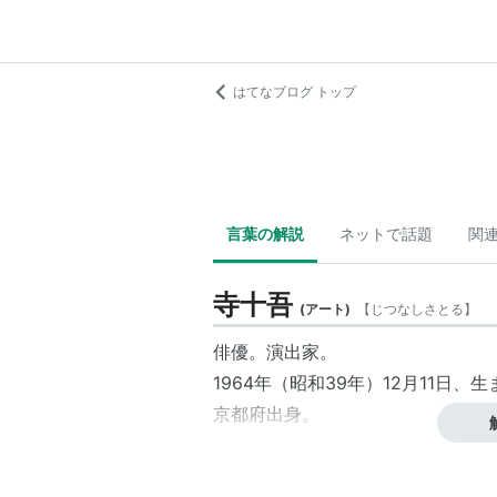
はてなブログ トップ
言葉の解説
ネットで話題
関
寺十吾
(
アート
)
【
じつなしさとる
】
俳優
。
演出家
。
1964年（昭和39年）12月11日、
京都府出身
。