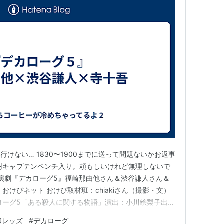
けない… 1830〜1900までに送って問題ないかお返事
酒井宏樹キャプテンベンチ入り。頼もしいけれど無理しないで
場 演劇『デカローグ5』福崎那由他さん＆渋谷謙人さん＆
おけぴネット おけぴ取材班：chiakiさん（撮影・文）
ローグ5「ある殺人に関する物語」演出：小川絵梨子出
十吾、斉藤直樹、内田健介、名越志保、田中 亨、坂本
和レッズ
#
デカローグ