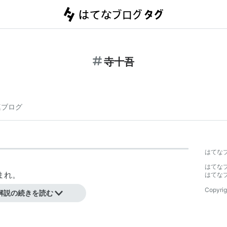
寺十吾
連ブログ
はてな
はてな
生まれ。
はてな
Copyrig
解説の続きを読む