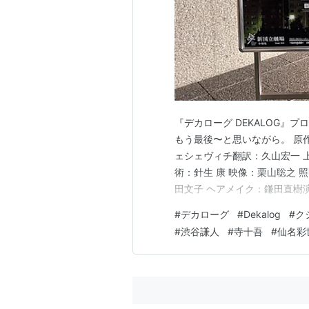
『デカローグ DEKALOG』
もう最後〜と思いながら。 原
ェシェヴィチ翻訳：久山宏一 
術：針生 康 映像：栗山聡之 
田文子 ヘアメイク：鎌田直樹
水浩志 総合舞台監督：齋藤英
#
デカローグ
#
Dekalog
#
ク
『デカローグ ５・６』２回目の
#
渋谷謙人
#
寺十吾
#
仙名彩
する物語 演出：小川絵梨子 ＜