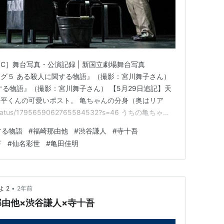
C］舞台写真・公演記録 | 新国立劇場舞台写真
p 『デカローグ５ ある殺人に関する物語』（撮影：宮川舞子さん）
する物語』（撮影：宮川舞子さん） 【5月29日追記】天
平くんの可愛いポスト。 亀ちゃんの分身（奥はリア
o/status/1795659062765584532?s=46 うちの亀ちゃん
立劇場小劇場（『骨と十字架』）でほんものの亀ちゃんに
する物語
#
福崎那由他
#
渋谷謙人
#
寺十吾
す。 🦴骨と十字架 Keep…
亨
#
仙名彩世
#
亀田佳明
•
 2
2年前
由他×渋谷謙人×寺十吾