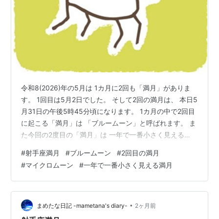
令和8(2026)年の5月は 1カ月に2回も「満月」がありま
す。 1回目は5月2日でした。 そして2回の満月は、 本日5
月31日の午後5時45分頃になります。 1カ月の中で2回目
に起こる「満月」は 「ブルームーン」と呼ばれます。 ま
た今回の2度目の「満月」は 一年で一番小さく見える
「満月」の 「マイクロムーン」です。 ブルームーン
#
射手座満月
#
ブルームーン
#
2回目の満月
Blue Moon（ブルームーン）とは？ 名前の由来 ブラック
#
マイクロムーン
#
一年で一番小さく見える満月
ムーン スピリチュアルな意味１．幸運が訪れる スピリチ
ュアルな意味２．浄化･手放し･再生のエネルギーが強ま
る マイクロムーン マイクロムーンとは？ スピリチュア
ルな意味 「射手座満月」のおすすめの過ごし方…
•
まめたな日記 -mametana's diary-
2ヶ月前