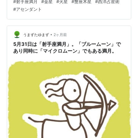
#
射手座満月
#
金星
#
火星
#
蟹座木星
#
西洋占星術
康等 色々なご相談内容に応じて 西洋占星術・タロットカ
#
アセンダント
ード アストロダイス・オラクルカード 多様なリーディン
グを通して アドバイスさせていただきます。 お近くにお
越しの際は お立寄りお待ちしております。 各日程にて
お待ちいたしております アッという間に6月…
•
うまずたゆまず
2ヶ月前
5月31日は「射手座満月」。「ブルームーン」で
あり同時に「マイクロムーン」でもある満月。