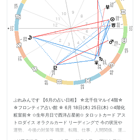
ぷれみんです 【6月の占い日程】 ☆北千住マルイ4階☆
☆フロンティア占い館 ☆ 6月 18日(木) 25日(木) ✩4階化
粧室前☆ ✩生年月日で西洋占星術✩ タロットカード アス
トロダイス オラクルカード リーディングで 今の状況や
運勢、 今後の対策等 職業、転職、仕事、人間関係、 運
気、宿命、年間運勢 相性、恋愛、結婚、財運、 相続、健