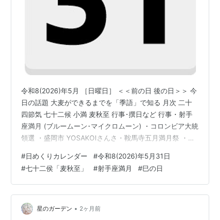
令和8(2026)年5月 ［日曜日］ ＜＜前の日 後の日＞＞ 今
日の話題 大麦ができるまでを「季語」で知る 月次 二十
四節気 七十二候 小満 麦秋至 行事･撰日など 行事・射手
座満月 (ブルームーン･マイクロムーン) ・コロンビア大統
領選 ・盛岡市 YOSAKOIさんさ・鞍馬寺五月満月祭 ・世
界禁煙デー・禁煙週間 (5/31-6/6) ・古材の日・晦日そば
#
日めくりカレンダー
#
令和8(2026)年5月31日
の日 ・天一天上［5/19-6/3］ 干支 乙巳（きのとみ）
#
七十二侯「麦秋至」
#
射手座満月
#
巳の日
［木］＋［火］ 「巳の日」 九星 九紫火星（きゅうしか
せい） 旧暦 4月15日 六曜 赤口（しゃっく･じゃっく･し
ゃっこう･ じゃっこう･せきぐち） 万事控える事。但し、
昼前後は吉。…
•
星のガーデン
2ヶ月前