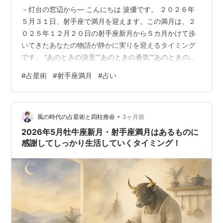
－灯台の窓辺から― こんにちは 波優です。 ２０２６年
５月３１日、射手座で満月を迎えます。この満月は、２
０２５年１２月２０日の射手座新月から５カ月かけて歩
いてきたあなたの物語が静かに実りを迎えるタイミング
です。 “あのときの決意”“あのときの勇気”“あのときの小
さな一歩” それらがどんな形で育ってきたのか。今日は、
#
占星術
#
射手座満月
#
占い
その光を一緒に見つめていきましょう。 °˖✧ 今回の満月
について ✧˖° ２０２５年１２月２０日の射手座新月から
の５カ月間は月の大きなサイクルで見ると”広い世界で認
•
められること””好きなことでもっと遠くへ”といったテー
風の時代の占星術と四柱推命
3ヶ月前
マが自然と浮かび上がりやすい時期でした。 このテーマ
2026年5月牡牛座新月・射手座満月はあるものに
に、あなたがど…
感謝してしっかり生活していくタイミング！