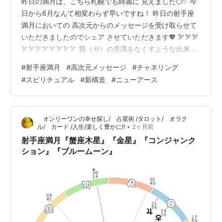
昨日の満月は、こちら札幌でも綺麗に 見えました🌕✨ 今
日から6月なんて相変わらず早いですね！ 昨日の射手座
満月においての 高次元からのメッセージを受け取らせて
いただきましたのでシェア させていただきます💖 🏹🏹🏹
🏹🏹🏹🏹🏹🏹🏹🏹 我（ガ）の意識をなくすような出来事
が やってくるのです。 我をなくすとき、【我ら仲間】と
#
射手座満月
#
高次元メッセージ
#
チャネリング
いう 意識の中で喜びを感じることを していくといい。
#
スピリチュアル
#
新構造
#
ニューアース
我ら光をまとう仲間だ、と思う心が 平安の世を作ってい
ける。 🏹🏹🏹🏹🏹🏹🏹🏹🏹🏹🏹 というメッセージが来ま
した✨ 🌟我の意識がなくなる出来事🌟 って気になります
オンリーワンの幸せ探し/ 占星術 /タロット/ オラク
よね❗️ それは何のなか？聞いてみると 🏹🏹🏹🏹🏹🏹🏹🏹
•
ル/ カード /人生/楽しく豊かに!!
2ヶ月前
🏹🏹🏹 時…
射手座満月『蟹座木星』『金星』『コンジャンク
ション』『ブルームーン』