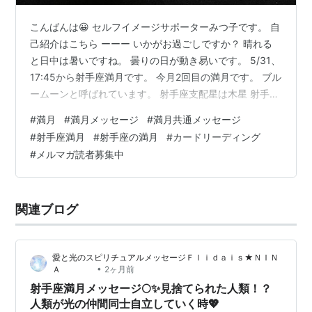
こんばんは😀 セルフイメージサポーターみつ子です。 自
己紹介はこちら ーーー いかがお過ごしですか？ 晴れる
と日中は暑いですね。 曇りの日が動き易いです。 5/31、
17:45から射手座満月です。 今月2回目の満月です。 ブル
ームーンと呼ばれています。 射手座支配星は木星 射手座
ワードは 自由、冒険、楽観的、海外、旅等です。 5月の
#
満月
#
満月メッセージ
#
満月共通メッセージ
満月はウエサクと言われ、 特別な満月です。日本では鞍
#
射手座満月
#
射手座の満月
#
カードリーディング
馬寺で 祝祭が催されます。 東の起点が射手座と月の位置
#
メルマガ読者募集中
が同じで 夏至での位置も射手座なので 否応なくステージ
アップ、未知なる 世界への冒険心が疼きます。 行動して
みるのが鍵です。 木星と土星の位置が貴方の価値を 見…
関連ブログ
愛と光のスピリチュアルメッセージＦｌｉｄａｉｓ★ＮＩＮ
•
Ａ
2ヶ月前
射手座満月メッセージ🌕✨見捨てられた人類！？
人類が光の仲間同士自立していく時💖