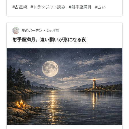
さな一歩” それらがどんな形で育ってきたのか。今日は、
#
占星術
#
トランジット読み
#
射手座満月
#
占い
その光を一緒に見つめていきましょう。 °˖✧ 今回の満月
について ✧˖° ２０２５年１２月２０日の射手座新月から
の５カ月間は月の大きなサイクルで見ると”新しい領域へ
•
の探検や意識の地平線を広げる挑戦”といったテーマが自
星のガーデン
2ヶ月前
然と浮かび上がりやすい時期でした。 このテーマに、あ
射手座満月。遠い願いが形になる夜
なたがどんな形で…