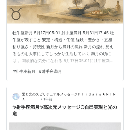
牡牛座新月 5月17日05:01 射手座満月 5月31日17:45 牡
牛座が表すこと 安定・構造・価値 経験・豊かさ・五感
粘り強さ・持続性 新月から満月の流れ 新月の流れ 見え
るものを大事にしてしっかり生活していく 満月の頃に
は， 開放的な気分になれる 5月17日05:01に牡牛座新月
です。 牡牛座は目に見えるものを大切にしつつ，安定し
#
牡牛座新月
#
射手座満月
た粘り強さを持つ星座です。 お金の価値なんかもクロー
ズアップされそうなタイミング。 3月はじめからホルム
ズ海峡が封鎖されていますが，この記事を書いているタ
愛と光のスピリチュアルメッセージＦｌｉｄａｉｓ★ＮＩＮ
イミングで，原油タンカーが少しずつ通過し始めまし
•
Ａ
1年前
た。 現地で足止めされている関係者の皆様もどうぞご無
✨射手座満月✨高次元メッセージ🌕自己実現と光の
事であ…
道