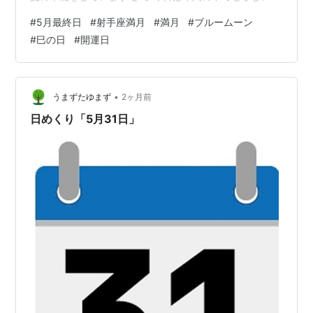
月2度目の満月です 晴れているので 今夜も 月を見ること
#
5月最終日
#
射手座満月
#
満月
#
ブルームーン
ができそうです 昨夜も 綺麗に見えていました ブルーム
#
巳の日
#
開運日
ーンという ちょっとパワーのある月で 願いが叶うともい
われています 今日は巳の日で 金運アップの 開運日でも
ありますので 挑戦したいことがある方は 未来へ向けて
お願いしてみるのもいいかもしれません ランキング参…
•
うまずたゆまず
2ヶ月前
日めくり「5月31日」