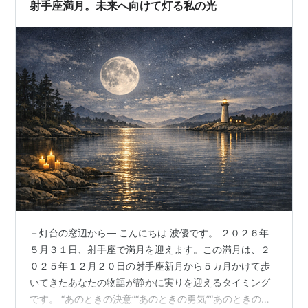
射手座満月。未来へ向けて灯る私の光
－灯台の窓辺から― こんにちは 波優です。 ２０２６年
５月３１日、射手座で満月を迎えます。この満月は、２
０２５年１２月２０日の射手座新月から５カ月かけて歩
いてきたあなたの物語が静かに実りを迎えるタイミング
です。 “あのときの決意”“あのときの勇気”“あのときの小