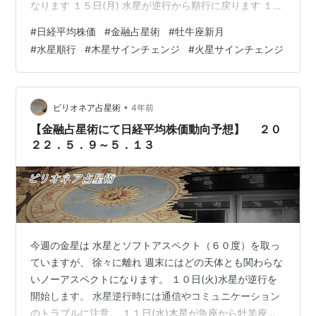
なります １５日(月) 水星が逆行から順行に戻ります １７
日(水) 木星が牡牛座にサインチェンジします ２０日(土)
#
日経平均株価
#
金融占星術
#
牡牛座新月
牡牛座新月 ２１日(日) 火星が獅子座にサインチェンジし
#
水星順行
#
木星サインチェンジ
#
火星サインチェンジ
ます 今週は注意した方がいいと思います。 尚、天体の相
場への影響は前後３営業日と言われています。投資は余
裕資金で、自己責任でお願いします
•
ビリオネア占星術
4年前
【金融占星術にて日経平均株価動向予想】 ２０
２２．５．９～５．１３
今週の金星は 水星とソフトアスペクト（６０度）を取っ
ていますが、 徐々に離れ 週末にはどの天体とも関わらな
いノーアスペクトになります。 １０日(火)水星が逆行を
開始します。 水星逆行時には通信やコミュニケーション
のトラブルに注意。 １１日(水)木星が魚座から牡羊座に