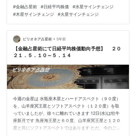
ら水瓶座にサインチェンジ。 ３０日(金) 火星が獅子座か
#
金融占星術
#
日経平均株価
#
水星サインチェンジ
ら乙女座にサインチェンジ。 サインチェンジの時は切り
#
木星サインチェンジ
#
火星サインチェンジ
替えの時期ではあるのですが、 ここ最近の上下の激しさ
を思うと何が切り替えだか何だか分からない感じですし
ただ、大きい変化は起こりそうには見えません。 ７月２
４日(土)の夕刊で『米株式市場で初の３万５０００ドルを
•
ビリオネア占星術
5年前
付けた』という記事…
【金融占星術にて日経平均株価動向予想】 ２０
２１．５．１０～５．１４
今週の金星は 水瓶座木星とハードアスペクト（９０度）
を、山羊座冥王星とソフトアスペクト（１２０度）を取
っていましたが、徐々に離れていきます 12日(水)は牡牛
座新月です 魚座海王星と６０度、山羊座冥王星と１２０
度と共にソフトアスペクトではあります ただ、今のご時
世ですから、この２天体が絡む新月は何だか嫌です