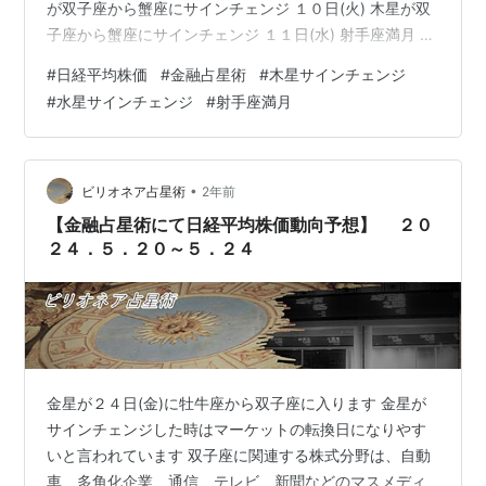
が双子座から蟹座にサインチェンジ １０日(火) 木星が双
子座から蟹座にサインチェンジ １１日(水) 射手座満月 約
１年に一度、サインチェンジする「幸運をもたらす星」
#
日経平均株価
#
金融占星術
#
木星サインチェンジ
と呼ばれる木星が 双子座から蟹座に入宮します 「蟹座」
#
水星サインチェンジ
#
射手座満月
は家族、仲間、居場所を表すサイン(星座) 蟹座木星期の
今は特に大切にしてほしいです 新月・満月の頃の取引は
慎重に。 今週は少し注意した方がいいかもしれません
尚、天体の相場への影響は前後３営業日と言われていま
•
ビリオネア占星術
2年前
す…
【金融占星術にて日経平均株価動向予想】 ２０
２４．５．２０～５．２４
金星が２４日(金)に牡牛座から双子座に入ります 金星が
サインチェンジした時はマーケットの転換日になりやす
いと言われています 双子座に関連する株式分野は、自動
車、多角化企業、通信、テレビ、新聞などのマスメディ