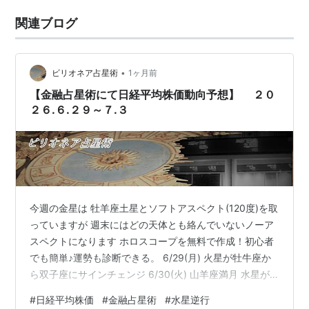
関連ブログ
•
ビリオネア占星術
1ヶ月前
【金融占星術にて日経平均株価動向予想】 ２０
２６.６.２９～７.３
今週の金星は 牡羊座土星とソフトアスペクト(120度)を取
っていますが 週末にはどの天体とも絡んでいないノーア
スペクトになります ホロスコープを無料で作成！初心者
でも簡単♪運勢も診断できる。 6/29(月) 火星が牡牛座か
ら双子座にサインチェンジ 6/30(火) 山羊座満月 水星が
逆行を開始 木星が蟹座から獅子座にサインチェンジ 今週
#
日経平均株価
#
金融占星術
#
水星逆行
は注意した方がいいと思います。 この山羊座満月は理想