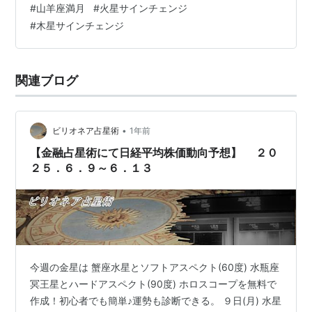
#
山羊座満月
#
火星サインチェンジ
を具現化するには一苦労しそうだし、水星が逆行するこ
#
木星サインチェンジ
とで コミュニケーションの行き違いが発生しそうだ
し・・・ 尚、天体の相場への影響は前後３営業日と言わ
れています。投資は余裕資金で、自己責任でお願いしま
関連ブログ
す
•
ビリオネア占星術
1年前
【金融占星術にて日経平均株価動向予想】 ２０
２５．６．９～６．１３
今週の金星は 蟹座水星とソフトアスペクト(60度) 水瓶座
冥王星とハードアスペクト(90度) ホロスコープを無料で
作成！初心者でも簡単♪運勢も診断できる。 ９日(月) 水星