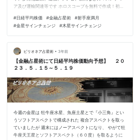
ア及び運輸関連等です ホロスコープを無料で作成！初心
者でも簡単♪運勢も診断できる。 ２３日(木) 射手座満月
#
日経平均株価
#
金融占星術
#
射手座満月
２６日(日) 木星が牡牛座から双子座にサインチェンジ 先
#
金星サインチェンジ
#
木星サインチェンジ
週の１６日(木)に水星が牡牛座にサインチェンジして ５
天体が牡牛座に集まり、日経平均株価が上がることを期
待していたのですが 芳しくなかったですね 新月・満月の
頃は注意した方がいいです 尚、天体の相場への影響は前
•
ビリオネア占星術
3年前
後３営業日と言われ…
【金融占星術にて日経平均株価動向予想】 ２０
２３．５．１５～５．１９
今週の金星は 牡牛座水星、魚座土星とで『小三角』とい
うソフトアスペクトで構成された 複合アスペクトを取っ
ていましたが 週末にはノーアスペクトになり、 やがて牡
牛座天王星とソフトアスペクト（６０度）を取るように