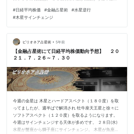
サインチェンジします。 木星はだいたい１年毎にサイン
#
日経平均株価
#
金融占星術
#
水星逆行
チェンジします。 木星は「拡大」を象徴する天体である
#
木星サインチェンジ
が故に幸運の星とされています。 牡羊座に関連する株式
市場は防衛産業、スポーツ、鉄鋼会社ですが 今の世界情
勢で、防衛産業が活気づくと言われると心中複雑です。
スポーツ方面が活気づい欲しいですね。 大きな変化が起
•
ビリオネア占星術
5年前
こるようには見えません…
【金融占星術にて日経平均株価動向予想】 ２０
２１．７．２６～７．３０
今週の金星は 木星とハードアスペクト（１８０度）を取
ってましたが、週半ばで解消され 牡牛座天王星と徐々に
ソフトアスペクト（１２０度）を取るようになります。
今週はサインチェンジする天体が多めです。 ２８日(水)
水星が蟹座から獅子座にサインチェンジ。 木星が魚座か