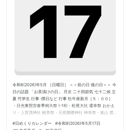
令和8(2026)年5月 ［日曜日］ ＜＜前の日 後の日＞＞ 今
日の話題 「お茶漬けの日」 月次 二十四節気 七十二候 立
夏 竹笋生 行事･撰日など 行事 牡牛座新月［５：００］
・日光東照宮春季例大祭 (-18)・松尾大社 還幸祭 おかえ
り・上賀茂神社 献茶祭・元祇園梛神社 神幸祭・嵐山 渡
月橋の上流 「大堰川」三船祭・富山市 岩瀬曳山車祭
#
日めくりカレンダー
#
令和8(2026)年5月17日
(-18)・大津市 石山寺 青鬼まつり・神戸まつり・和歌山