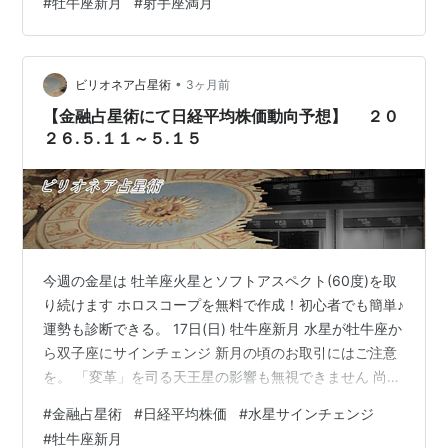
#
牡牛座新月
#
射手座満月
た粘り強さを持つ星座です。 お金の価値なんかもクロー
ズアップされそうなタイミング。 3月はじめからホルム
ズ海峡が封鎖されていますが，この記事を書いているタ
•
イミングで，原油タンカーが少しずつ通過し始めまし
ビリオネア占星術
3ヶ月前
た。 現地で足止めされている関係者の皆様もどうぞご無
【金融占星術にて日経平均株価動向予想】 ２０
事であ…
２６.５.１１～５.１５
今週の金星は 牡羊座火星とソフトアスペクト(60度)を取
り続けます ホロスコープを無料で作成！初心者でも簡単♪
運勢も診断できる。 17日(日) 牡牛座新月 水星が牡牛座か
ら双子座にサインチェンジ 新月の頃のお取引にはご注意
を。 「変革」を司る天王星の影響も無視できません 尚、
天体の相場への影響は前後３営業日と言われています。
#
金融占星術
#
日経平均株価
#
水星サインチェンジ
投資は余裕資金で、自己責任でお願いします
#
牡牛座新月