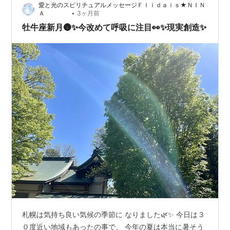
愛と光のスピリチュアルメッセージＦｌｉｄａｉｓ★ＮＩＮ
•
Ａ
3ヶ月前
牡牛座新月🌚✨今改めて呼吸に注目👀✨現実創造✨
札幌は気持ち良い気候の季節に なりました🌿✨ 今日は３
０度近い地域もあったの事で、 今年の夏は本当に暑そう