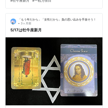
#
牡牛座新月
#
一粒万倍日
市 和歌祭・石巻市 サン・ファン祭り・安達太良山山開き
・お茶漬けの日 ・十方暮［5/10-19］ 干支 辛卯（かのと
う）［金］＋［木］ 九星 四緑木星（しろくもくせい）
「もう年だから」「女性だから」負の思い込みを手放そう！
旧暦 4月1日 六曜 仏…
•
3ヶ月前
5/17は牡牛座新月