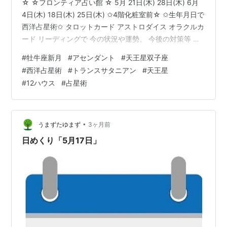
☆ ☆フロンティア占い館 ☆ 5月 21日(木) 28日(木) 6月
4日(木) 18日(木) 25日(木) ✩4階化粧室前☆ ✩生年月日で
西洋占星術✩ タロットカード アストロダイス オラクルカ
ード リーディングで 今の状況や運勢、 今後の対策等 職
業、転職、仕事、人間関係、 運気、宿命、年間運勢 相
#
牡牛座新月
#
アセンダント
#
天王星双子座
性、恋愛、結婚、財運、 相続、健康等 色々なご相談内容
#
西洋占星術
#
トランスサタニアン
#
天王星
に応じて 西洋占星術・タロットカード アストロダイス・
#
12ハウス
#
占星術
オラクルカード 多様なリーディングを通して アドバイス
させていただきます。 お近くにお越しの際は お立寄りお
待ちしております。 各日…
•
うまずたゆまず
3ヶ月前
日めくり「5月17日」