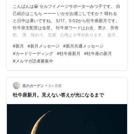
こんばんは😀 セルフイメージサポーターみつ子です。 自
己紹介はこちら ーーー いかがお過ごしですか？ 晴れる
と日中は暑いですね。 5/17、5:02から牡牛座新月です。
牡牛座支配星は金星。 牡牛座ワードはお金、豊さ、所有
欲、 美、味わう、五感、心地よさ等があります。 新月と
水星が重なる配置では 夢や目標を言語化、書き留めて 声
#
新月
#
新月メッセージ
#
新月共通メッセージ
に出してみると良いです。 火星と過去の癒しを象徴する
#
カードリーディング
#
牡牛座新月
#
牡牛座の新月
カイロンが重なる配置です。 行動する事で過去の不安が
#
メルマガ読者募集中
解消 されるでしょう。 金星と火星が60° ご自分の魅力が
周りに伝わり 易いでしょう。不安な気持ちを抑え、 楽し
んで行動しましょう。 木星が蟹座に位置するので安心
で…
•
星のガーデン
3ヶ月前
牡牛座新月。見えない答えが光になるまで