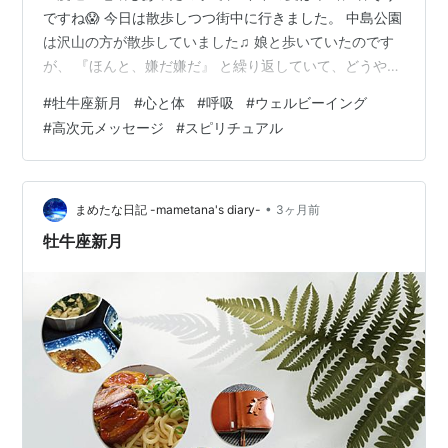
ですね😱 今日は散歩しつつ街中に行きました。 中島公園
は沢山の方が散歩していました♫ 娘と歩いていたのです
が、 『ほんと、嫌だ嫌だ』 と繰り返していて、どうやら
そろそろ 体育祭の練習だそうで、 去年とか、リレーの時
#
牡牛座新月
#
心と体
#
呼吸
#
ウェルビーイング
に足が遅くて、 男子にちゃかされた事が嫌だったらしく
#
高次元メッセージ
#
スピリチュアル
その過去の記憶で今年も嫌だ、と言っていました。 嫌だ
嫌だ、と思ったらどんどんそういう 嫌なことが引き寄せ
られるから 今、目の前にはないんだから この目の前の景
色の美しさ、空気の心地良さ を感じて、【今ここ】を大
•
まめたな日記 -mametana's diary-
3ヶ月前
切にするんだよ …
牡牛座新月