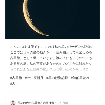
こんにちは 波優です。 これは私の星のガーデンの記録。
ここでは日々の星の動きを、「読み物としても楽しめる
占星術」として綴っています。誰の上にも、心の中にも
ある星の庭。私の言葉があなたの心のどこかに触れたな
らそれはあなた自身の星がそっと囁いたのかもしれませ
ん。 — 2026年5月17日 5:01 牡牛座 新月の観測より —
#
占星術
#
牡牛座新月
#
星の観測記録
#
詩的星読み
生まれる前の記憶はない生まれた後の世界はまだ見えな
#
占い
いただ、私はここでその後の自分を生み出す力強いエネ
ルギーを待っているのです 見えないけれど、あるそこに
あるけれど、見えない新しい私 その”いと”を感じながら
私は静かに新しいわたしの息吹も感じて思考の回路を一
•
風の時代の占星術と四柱推命
3ヶ月前