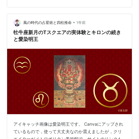
•
風の時代の占星術と四柱推命
1年前
牡牛座新月のTスクエアの実体験とキロンの続き
と愛染明王
アイキャッチ画像は愛染明王です。 Canvaにアップされ
ているもので，使って大丈夫なのか震えましたが，クリ
エイターがメトロポリタン美術館で，サイトのリンクも