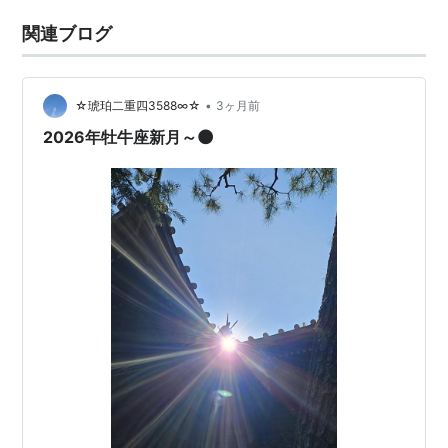
関連ブログ
•
☆琥珀二重四3588∞☆
3ヶ月前
2026年牡牛座新月～🌑