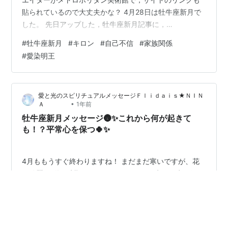
貼られているので大丈夫かな？ 4月28日は牡牛座新月で
した。 先日アップした，牡牛座新月記事に，
kaiunfourpillars.com 新月に関係したところを見ていく
#
牡牛座新月
#
キロン
#
自己不信
#
家族関係
と，新月は獅子座火星，水瓶座冥王星とで固定宮のTスク
#
愛染明王
エアを形成しています。 日本だと，獅子座火星は4室，
水瓶座冥王星は10室です。 4室火星だと，家庭から組織
やコミュニティに向けてガー言う感じかな。 10室の水瓶
愛と光のスピリチュアルメッセージＦｌｉｄａｉｓ★ＮＩＮ
座冥王星が話し合いに応じてくれたらいいけど，圧をか
•
Ａ
1年前
けてくる感じ…
牡牛座新月メッセージ🌚✨これから何が起きて
も！？平常心を保つ🍀✨