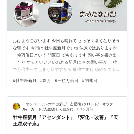
おはようございます 今日も晴れて さっそく暑くなりそう
な朝です 今日は 牡牛座新月ですね 仏滅ではありますが
一粒万倍日という 開運日 でもあります 願い事を書き出
したり するといいといわれる新月に その願い事が 一粒
で万倍実ってしまう日ですから 最強ですね 穏やかで い
い一日になりますように ランキング参加中ライフスタイ
#
牡牛座新月
#
新月
#
一粒万倍日
#
開運日
ル ランキング参加中雑談・日記を書きたい人のグループ
オンリーワンの幸せ探し/ 占星術 /タロット/ オラク
•
ル/ カード /人生/楽しく豊かに!!
3ヶ月前
牡牛座新月『アセンダント』『変化・改善』『天
王星双子座』