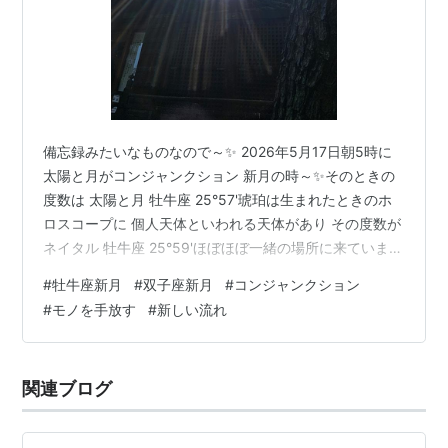
備忘録みたいなものなので～✨ 2026年5月17日朝5時に
太陽と月がコンジャンクション 新月の時～✨そのときの
度数は 太陽と月 牡牛座 25°57'琥珀は生まれたときのホ
ロスコープに 個人天体といわれる天体があり その度数が
ネイタル 牡牛座 25°59'ほぼほぼ一緒の場所に来ていまし
た～✨これだけじゃないと思うけど かなりインパクトあ
#
牡牛座新月
#
双子座新月
#
コンジャンクション
ったかも～✨ 牡牛座新月になるすこしまえくらいから 2
#
モノを手放す
#
新しい流れ
年前からずーっと毎日のように ログインしてやっていた
スマホゲーム急にすーっと熱が引いて 新月のちょっと前
に ゲームの中で知り合って お世話になった方々へ ご挨
関連ブログ
拶をすませ新月の時間ちょっと前に ゲームを卒業い…