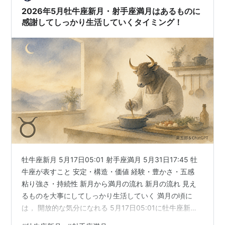
気に開こうとしていま…
2026年5月牡牛座新月・射手座満月はあるものに
感謝してしっかり生活していくタイミング！
牡牛座新月 5月17日05:01 射手座満月 5月31日17:45 牡
牛座が表すこと 安定・構造・価値 経験・豊かさ・五感
粘り強さ・持続性 新月から満月の流れ 新月の流れ 見え
るものを大事にしてしっかり生活していく 満月の頃に
は， 開放的な気分になれる 5月17日05:01に牡牛座新月
です。 牡牛座は目に見えるものを大切にしつつ，安定し