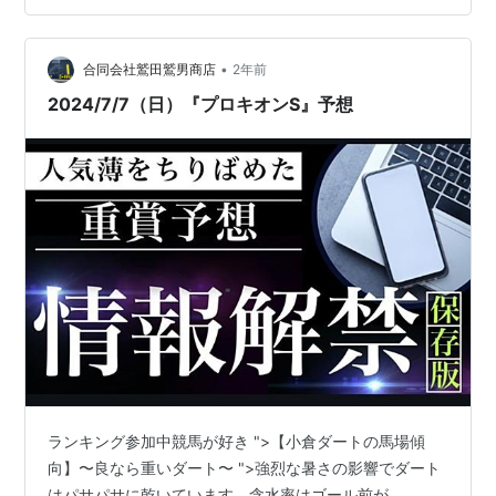
ョン⋯馬の気持ちが走る方へ向けばテーオーシリウス⋯
単騎で行ってどこまでニホンピロキーフ⋯距離短縮歓迎
ボーデン⋯掴みどころがなさすぎて逆に怖いロングラ
•
合同会社鷲田鷲男商店
2年前
ン⋯1800mで巻き返し必至ワール…
2024/7/7（日）『プロキオンS』予想
ランキング参加中競馬が好き ">【小倉ダートの馬場傾
向】〜良なら重いダート〜 ">強烈な暑さの影響でダート
はパサパサに乾いています。含水率はゴール前が