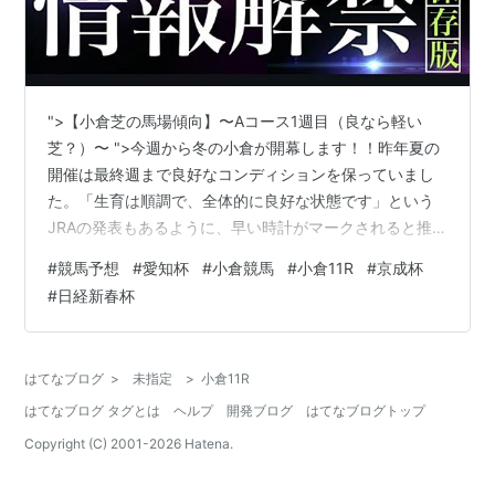
">【小倉芝の馬場傾向】〜Aコース1週目（良なら軽い
芝？）〜 ">今週から冬の小倉が開幕します！！昨年夏の
開催は最終週まで良好なコンディションを保っていまし
た。「生育は順調で、全体的に良好な状態です」という
JRAの発表もあるように、早い時計がマークされると推
測します。エアレーション作業も実施されています。先
#
競馬予想
#
愛知杯
#
小倉競馬
#
小倉11R
#
京成杯
行馬と内枠の馬に注目しましょう。 【レースのPoint】
#
日経新春杯
・牝馬限定のハンデ戦 ・最内枠からグランスラムアスク
がハナ主張 穴推奨：⑧ローゼライト ⑬フラーズダルム
⑩エリカヴィータ（距離延長プラス） ⑨エニシノウタ
はてなブログ
>
未指定
>
小倉11R
連軸候補：⑫ミッキーゴージャス ＜ローゼライト＞ 全4
はてなブログ タグとは
ヘルプ
開発ブログ
はてなブログトップ
勝を挙げているように、…
Copyright (C) 2001-
2026
Hatena.