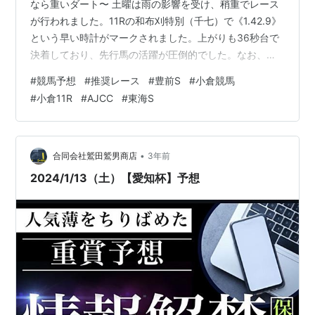
なら重いダート〜 土曜は雨の影響を受け、稍重でレース
が行われました。11Rの和布刈特別（千七）で《1.42.9》
という早い時計がマークされました。上がりも36秒台で
決着しており、先行馬の活躍が圧倒的でした。なお、日
曜はワンランクダウンして重発表となっています。 穴推
#
競馬予想
#
推奨レース
#
豊前S
#
小倉競馬
奨：④グラストンベリー ⑧メイショウジブリ ②ローズ
#
小倉11R
#
AJCC
#
東海S
スター ⑭ウラヤ ＜グラストンベリー＞ 3走前の九州スポ
ーツ杯で驚きの強さを披露しました。52kgというハンデ
が味方しているのは確かですが、Hペースの逃げを打ち、
上がりが《39.1秒》も掛かるバタバタの競馬でも押し切
•
合同会社鷲田鷲男商店
3年前
りまし…
2024/1/13（土）【愛知杯】予想