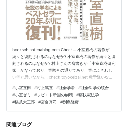
booksch.hatenablog.com Check... 小室直樹の著作が
続々と復刻されるのはなぜか? 小室直樹の著作が続々と復
刻されるのはなぜか? 村上さんの肩書きが「小室直樹研究
家」がなっており、実際その通りであり、実にふさわし
い等と思いながら… check toyokeizai.net 数学嫌いな人
のための数学(新装版): 数学原論 作者:小室 直樹 東洋経済
#
小室直樹
#
村上篤直
#
社会学者
#
社会科学の統合
新報社 Amazon 野辺には朽ちじ 硫黄島栗林中将の戦い
#
小室ゼミ
#
ソビエト帝国の崩壊
#
痛快憲法学
(WAC BUNKO B 391) 作者:小室直樹 ワック Amazon
#
橋爪大三郎
#
宮台真司
#
副島隆彦
note version 内容が多少異なる場合があります。
note.com note.co…
関連ブログ