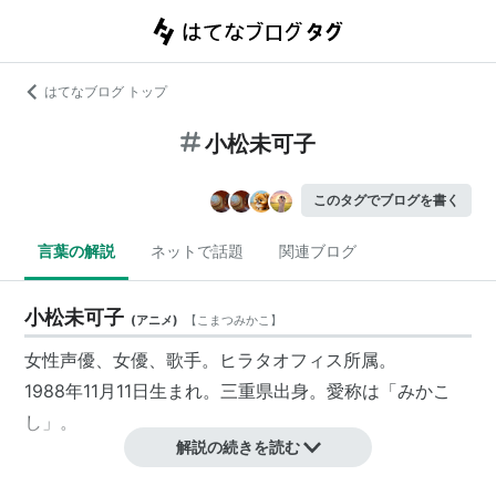
はてなブログ トップ
小松未可子
このタグでブログを書く
言葉の解説
ネットで話題
関連ブログ
小松未可子
(
アニメ
)
【
こまつみかこ
】
女性声優、女優、歌手。ヒラタオフィス所属。
1988年11月11日生まれ。三重県出身。愛称は「みかこ
し」。
解説の続きを読む
経歴