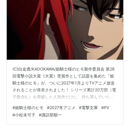
ハンドシェイカー（コダマ / 阿波座こだま）
にゃんこデイズ（ろー）
アトム ザ・ビギニング（堤茂斗子）
風夏（石見沙羅）
Re:CREATORS（セレジア・ユピティリア）
エロマンガ先生（神楽坂あやめ）
サクラクエスト（香月早苗）
ようこそ実力至上主義の教室へ（伊吹澪）
(C)白金透/KADOKAWA/姫騎士様のヒモ製作委員会 第28
クジラの子らは砂上に歌う（ギンシュ）
回電撃小説大賞《大賞》受賞作として話題を集めた『姫
騎士様のヒモ』が、ついに2027年1月よりTVアニメ放送
宝石の国（シンシャ）
されることが発表されました！ シリーズ累計20万部（電
劇場アニメ
子版含む）を突破した人気作だけに、待ち望んでいたフ
ァンも多いのではないでしょうか。 今回は公開された最
#
姫騎士様のヒモ
#
2027冬アニメ
#
電撃文庫
#
PV
トワノクオン（ユーマ）
新情報をまとめながら、本作の見どころも紹介します。
#
小松未可子
#
諏訪部順一
言の葉の庭（相沢）
『姫騎士様のヒモ』が2027年1月より放送開始！ 異世界
ノワール作品として高い評価を受ける『姫騎士様のヒ
劇場版 K MISSING KINGS（ネコ）