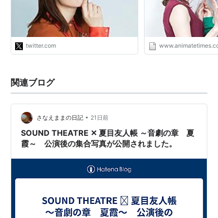
宇宙戦艦ヤマト2199（徳川アイ子、島次郎）
凪のあすから（潮留美海）
プリティーリズム・レインボーライブ（涼野いと）
twitter.com
www.animatetimes.
やはり俺の青春ラブコメはまちがっている。/やはり
俺の青春ラブコメはまちがっている。続（戸塚彩
加）
関連ブログ
アオハライド（村尾修子）
アルドノア・ゼロ（網文韻子）
オオカミ少女と黒王子（手塚愛姫）
•
さなえままの日記
21日前
モモキュンソード（かぐや）
SOUND THEATRE ✕ 夏目友人帳 ～音劇の章 夏
霞～ 公演後の集合写真が公開されました。
天体のメソッド（戸川汐音）
ポケットモンスター XY特別編 最強メガシンカ（マノ
ン）
魔弾の王と戦姫（アレクサンドラ＝アルシャーヴィ
ン）
魔法少女大戦（神木鈴花）