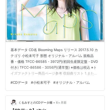
基本データ CD名 Blooming Maps リリース 2017.5.10 カ
テゴリ 小松未可子 形態 オリジナル・アルバム 規格品
番・価格 TFCC-86585・3972円(初回生産限定盤・DVD
付き) TFCC-86586・3056円(通常盤) ※価格は税込 ※ト
イズファクトリー商品ページ参考 収録曲リスト 1.また、
はじまりの地図 2.Imagine day, Imagine life! 3.Catch
#
CDデータ
#
小松未可子
#
オリジナル・アルバム
me if you JAZZ 4.ランダムメトロノーム 5.純真エチュー
ド 6.硝子の地球儀 7.My sky Red sky 8.だから返事はい
らない 9.流れ星じゃないから 10.…
•
くるみすとのCDデータ棚
6ヶ月前