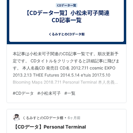
本記事は小松未可子関連のCD記事一覧です。順次更新予
定です。 CDタイトルをクリックすると詳細記事に飛びま
す。 本人名義CD 発売日 CD名 2012.7.11 cosmic EXPO
2013.2.13 THEE Futures 2014.5.14 e'tuis 2017.5.10
Blooming Maps 2018.7.11 Personal Terminal 本人名義の
曲一覧はこちらから↓ st649.hatenablog.com その他キ
#
CDデータ
#
小松未可子
#
一覧
ャラ・ユニット やはりこのキャラソンはまちがってい
る。 / 2013.6.26 2.going going alone way! 歌:比企谷八
幡(C…
•
くるみすとのCDデータ棚
6ヶ月前
【CDデータ】Personal Terminal