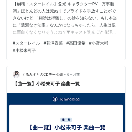
虹の約束（2013年12月25日）
【崩壊：スターレイル】爻光 キャラクターPV「万事順
調」ほとんどの人は死ぬまでプライドを手放すことがで
Sail away（2014年2月22日）
きないけど 「糊塗は得難し」の妙を知らない。もし本当
Latimer road（2014年11月5日）
に「遺漏なき法眼」なんかになっちゃったら、人生は逆
群青サバイバル
（2015年8月26日）
に面白くなくなりそうよね？▼キャスト爻光 CV: 花澤香
Imagine day, Imagine life!（2016年9月21日）
菜停雲 CV: 高田憂希… pic.twitter.com/kBExRZGEDS—
#
スターレイル
#
花澤香菜
#
高田優希
#
小野大輔
崩壊：スターレイル (@houkaistarrail) 2026年2月12日
Maybe the next waltz
（2017年8月9日）
#
小松未可子
▼YouTubeでの視聴はこちらから
Swing heart direction（2017年11月8日）
https://t.co/rMge7KDaQX▼キャンペーンルールを確
認：https://t.co/GfmyYtZmrf▼今すぐダウンロードh…
オリジナルアルバム
•
くるみすとのCDデータ棚
6ヶ月前
THEE Futures （2013年2月13日）
【曲一覧】小松未可子 楽曲一覧
e'tuis（2014年5月14日）
Blooming Maps （2017年5月10日）
Personal Terminal （2018年7月11日）
ミニアルバム
cosmic EXPO （2012年7月11日）