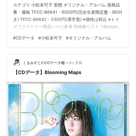
カテゴリ 小松未可子 形態 オリジナル・アルバム 規格品
番・価格 TFCC-86641・6050円(完全生産限定盤・BD付
き) TFCC-86642・3300円(通常盤) ※価格は税込 ※トイ
ズファクトリー商品ページ参考 収録曲リスト 1.Restart
signal 2.Jump Jump Halation! 3.SPICE MISSION
#
CDデータ
#
小松未可子
#
オリジナル・アルバム
4.Maybe the next waltz (『ボールルームへようこそ』前
期ED) 5.海辺で逢いましょう 6.カオティック・ラッシ
ュ・ナイト 7.Happy tal…
•
くるみすとのCDデータ棚
6ヶ月前
【CDデータ】Blooming Maps