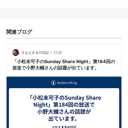
ニッポン放送『藤井隆のオールナイトニッポンR』の1コ
ーナー「藤井隆の妹オーディション」に合格。アイドル
ユニット「いもうと」メンバー、みかこ（小林未可子）
として活動した。
関連ブログ
2009年11月よりヒラタオフィスに所属。
2010年、「HEROMAN」の主人公・ジョーイ役に抜
擢。以後、声優業をメインに活動する。
•
さなえままの日記
2日前
2012年、「モーレツ宇宙海賊」に主演。挿入歌「Balck
「小松未可子のSunday Share Night」第184回の
放送で小野大輔さんの話題が出ています。
Holy」でソロ歌手としてスターチャイルドからCDデビ
ューする。
2016年、トイズファクトリーに移籍し、Q-MHzの全面
プロデュースを受ける。
主な出演作品
TVアニメ