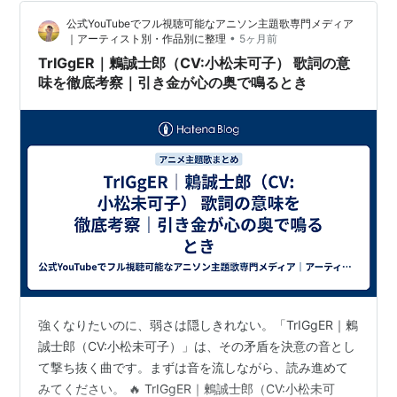
モ』が、2027年1月よりTVアニメとして放送されます。
モーレツ宇宙海賊 ABYSS OF HYPERSPACE -亜空の
公式YouTubeでフル視聴可能なアニソン主題歌専門メディア
原作は白金透先生、イラストはマシマサキ先生が担当す
深淵-（加藤茉莉香）
•
｜アーティスト別・作品別に整理
5ヶ月前
る電撃文庫…
TrIGgER｜鶫誠士郎（CV:小松未可子） 歌詞の意
ゲーム
味を徹底考察｜引き金が心の奥で鳴るとき
ガールフレンド（仮）（千代浦あやめ）
解放少女SIN（環小神子）
神様と運命覚醒のクロステーゼ（宙海マリエル）
テイルズ オブ ゼスティリア（ロゼ）
ドラゴンクエストヒーローズ 闇竜と世界樹の城（ジ
ュリエッタ）
あんさんぶるガールズ!! （黒森すず）
ゼルダ無双 ハイラルオールスターズ（リンクル）
ニューダンガンロンパV3 みんなのコロシアイ新学期
強くなりたいのに、弱さは隠しきれない。「TrIGgER｜鶫
（白銀つむぎ）
誠士郎（CV:小松未可子）」は、その矛盾を決意の音とし
よるのないくに2（ルーエンハイド・アリアロド）
て撃ち抜く曲です。まずは音を流しながら、読み進めて
ラジアントヒストリア パーフェクトクロノロジー
みてください。 🔥 TrIGgER｜鶫誠士郎（CV:小松未可