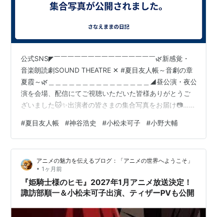
純潔のマリア（プリアポス）
ニセコイ/ニセコイ:（鶫誠士郎）
幸腹グラフィティ（椎名）
青春×機関銃（立花蛍）
公式SNS◤￣￣￣￣￣￣￣￣￣￣￣￣￣￣￣🌿新感覚・
うしおととら（中村麻子）
音楽朗読劇SOUND THEATRE ✕ #夏目友人帳～音劇の章
だんちがい（仲野弥生）
夏霞～🌿＿＿＿＿＿＿＿＿＿＿＿＿＿＿＿◢昼公演・夜公
てさぐれ！部活もの すぴんおふ プルプルんシャルム
演を会場、配信にてご視聴いただいた皆様ありがとうご
と遊ぼう（宇佐美陽菜）
ざいました🐱✨出演者の皆さまの集合写真をお届け📷…
pic.twitter.com/KYBmYbFQP7— アニメ夏目友人帳公式
赤髪の白雪姫（ユジナ・シェナザード）
#
夏目友人帳
#
神谷浩史
#
小松未可子
#
小野大輔
(@NatsumeYujincho) 2026年7月18日 小松未可子さんの
亜人
（下村泉）
SNS#夏目ST2026 ありがとうございました！9年ぶりの
クラシカロイド（音羽歌苗）
葵と香！小野さんが頼もしく心強かったです🪶🪶生の音
タブー・タトゥー（ブルージィ＝フルージィ）
アニメの魅力を伝えるブログ：「アニメの世界へようこそ」
楽はやはり最高ですね…🐥！！ところであのびっくりチ
•
1ヶ月前
テイルズ オブ ゼスティリア ザ クロス（ロゼ）
キンは…一体……
『姫騎士様のヒモ』2027年1月アニメ放送決定！
灰と幻想のグリムガル（ユメ）
諏訪部順一＆小松未可子出演、ティザーPVも公開
ブブキ・ブランキ（種臣静流）
昭和元禄落語心中 -助六再び篇-（信之助）