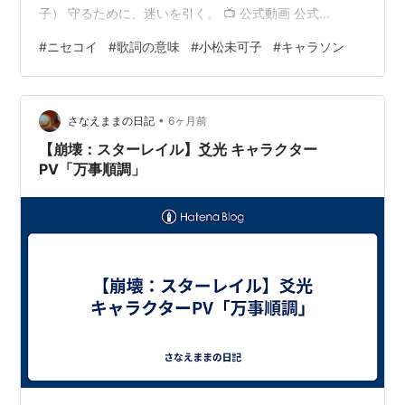
（ネメシア）
子） 守るために、迷いを引く。 📺 公式動画 公式
YouTube動画はこちら👇 この曲を聴いて胸が熱くなった
#
ニセコイ
#
歌詞の意味
#
小松未可子
#
キャラソン
ラジオ
方は、強がりの裏側まで含めて、もう一度音で確かめて
みてください。音楽や映像で、この曲の世界を手元でも
みかこしのらじこし
楽しめます。👉 原曲・関連はこちらをチェック 🎵 曲情
NEXT GENERATION Lady Go!!
•
報 曲名：TrIGgERアーティスト：鶫誠士郎（CV:小松未可
さなえままの日記
6ヶ月前
ミッドナイト・スペシャル 宇都宮隆の20miles
子）発売日：- 2015年4月18日（TVサイズ配信）…
【崩壊：スターレイル】爻光 キャラクター
小見川千明＆小松未可子フタリゴト
PV「万事順調」
four-tune！
ディスコグラフィ
シングル
Black Holy （2012年4月25日）
冷たい部屋、一人/夏至の果実（2012年11月7日）
終わらないメロディーを歌いだしました。（2013年7
月24日）