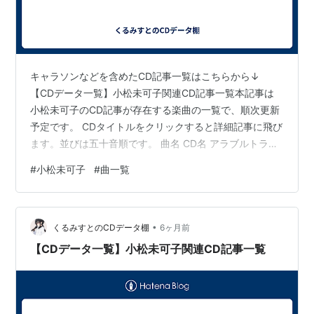
cosmic Explosion（2014年2月22日）
リスト::声優/か行
キャラソンなどを含めたCD記事一覧はこちらから↓
【CDデータ一覧】小松未可子関連CD記事一覧本記事は
小松未可子のCD記事が存在する楽曲の一覧で、順次更新
予定です。 CDタイトルをクリックすると詳細記事に飛び
ます。並びは五十音順です。 曲名 CD名 アラブルトラベ
ル THEE Futures アンブレラ THEE Futures Imagine day,
#
小松未可子
#
曲一覧
Imagine life! Blooming Maps in the suite e'tuis Infinity
Sky cosmic EXPO 海辺で逢いましょう Personal
Terminal M from... cosmic EXP…
•
くるみすとのCDデータ棚
6ヶ月前
【CDデータ一覧】小松未可子関連CD記事一覧