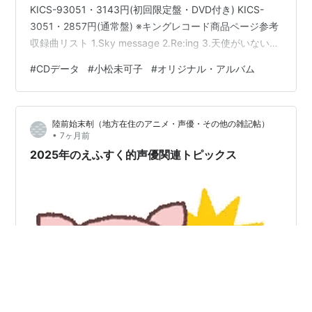
KICS-93051・3143円(初回限定盤・DVD付き) KICS-
3051・2857円(通常盤) ※キングレコード商品ページ参考
収録曲リスト 1.Sky message 2.Re:ing 3.天使がいない日
4.Sail away (『モーレツ宇宙海賊 ABYSS OF
#
CDデータ
#
小松未可子
#
オリジナル・アルバム
HYPERSPACE-亜空の深淵-』イメージソング) 5.初恋 6.
僕ら 7.PandA 8.ABC 9.Material 10.エメラルドの丘を越
えて 11.終わらないメロディーを歌いだしま…
陸前始末剞（地方在住のアニメ・声優・その他の雑記帖）
•
7ヶ月前
2025年のえふすく的声優関連トピックス