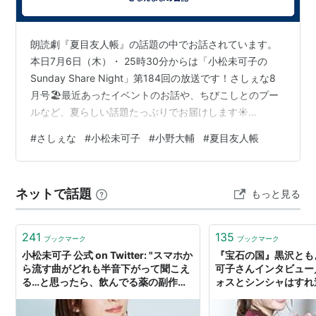
HEROMAN（ジョセフ・カーター・ジョーンズ〈ジ
ョーイ〉）
朗読劇『夏目友人帳』の話題の中でお話されています。
遊☆戯☆王ZEXAL（観月小鳥）
本日7月6日（木）・ 25時30分からは「小松未可子の
ラストエグザイル-銀翼のファム-（エリオ）
Sunday Share Night」第184回の放送です！さしぇな8
夏色キセキ（啓太）
月号🏖️最近あったイベントのお話や、ちびこしとのプー
ハイスクールD×D（花戒）
ルなど、夏らしい話題たっぷりでお届けします☀️
TARI TARI（ヤン）
⇨https://t.co/P5TOCDAriS #さしぇな #文化放送 #agqr
#
さしぇな
#
小松未可子
#
小野大輔
#
夏目友人帳
pic.twitter.com/4aaXmYdCPq— 小松未可子のSunday
戦国コレクション（伊藤一刀斎）
Share Night (@ssn_mk) 2026年8月6日
ガールズ&パンツァー（丸山紗希）
戦姫絶唱シンフォギア/戦姫絶唱シンフォギアG（安
ネットで話題
もっと見る
藤創世）
モーレツ宇宙海賊（加藤茉莉香）
241
135
ブックマーク
ブックマーク
「K」
/
K RETURN OF KINGS
（ネコ）
小松未可子 公式 on Twitter: "スマホか
『宝石の国』黒沢とも
神さまのいない日曜日（ウッラ・エウレウス・ヘク
ら流す曲がどれも半音下がって聞こえ
可子さんインタビュー
る…と思ったら、飲んでる薬の副作用
ォスとシンシャはすれ
マティカ）
らしい(´･_･`)そんなピンポイントな副
くて儚いふたりの魅力と
ガンダムビルドファイターズ（イオリ・セイ）
作用があるのか…"
トタイムズ