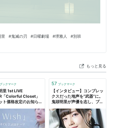
ルアイドル同好会（近江彼方）
明里
#
鬼滅の刃
#
日曜劇場
#
堺雅人
#
別班
もっと見る
57
ブックマーク
ブックマーク
里 1st LIVE
【インタビュー】コンプレッ
「Colorful Closet」
クスだった地声を“武器”に。
ット価格改定のお知らせ
鬼頭明里が声優を志し、ブレ
鬼頭明里オフィシャルサイ
イクを遂げるまで - ライブド
アニュース