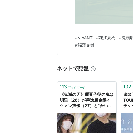
ラブライブ！虹ヶ咲学園スクー
#
VIVANT
#
花江夏樹
#
鬼頭
#
福澤克雄
ネットで話題
113
102
ブックマーク
《鬼滅の刃》禰豆子役の鬼頭
鬼頭明
明里（26）が善逸風金髪イ
TOUR
ケメン声優（27）と“合いカ
チケ
ギ半同棲”「2人の呼吸は合
| 
ってます」 | 文春オンライン
ト