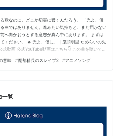
る歌なのに、どこか切実に響くんだろう。 「光よ、僕
切る曲ではありません。進みたい気持ちと、まだ届かない
前へ向かおうとする意志が真ん中にあります。 まずは
ください。 🔥 光よ、僕に。｜鬼頭明里 ためらいの先
公式動画 公式YouTube動画はこちら👇 この曲を聴いて胸
連作品でもその世界に浸ってみてください。 音楽や映像
の意味
#
魔都精兵のスレイブ2
#
アニメソング
めます。 👉 原曲・関連はこちらをチェック 🎵 曲情
ィス…
前
曲一覧