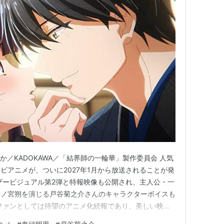
／KADOKAWA／「結界師の一輪華」製作委員会 人気
ビアニメが、ついに2027年1月から放送されることが発
ザービジュアル第2弾と特報映像も公開され、主人公・一
一ノ宮朔を演じる戸谷菊之介さんのキャラクターボイスも
ファンとしては待望のアニメ化続報であり、美しい映像
さらに高まる内容となりました。 アニメ化が発表され