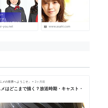
ai-you.net
www.asahi.com
•
ニメの世界へようこそ」
2ヶ月前
ニメはどこまで描く？放送時期・キャスト・