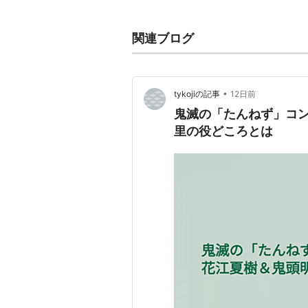
僕だけがいない街（ヒロミ）
少年メイド（中島晶）
関連ブログ
タブー・タトゥー（アリヤ）
タイムボカン24（カレン）
アリスと蔵六（雛霧よなが）
•
tykojiの記事
12日前
鬼滅の「たんねず」コン
ようこそ実力至上主義の教室へ
里の役どころとは
徒然チルドレン‎（飯島香奈）
プリンセス・プリンシパル（リ
ブレンド・S（日向夏帆）
UQ HOLDER! 〜魔法先生ネ
グランクレスト戦記（シルーカ
ラーメン大好き小泉さん（中村
ゲーム
艦隊これくしょん -艦これ-（Lib