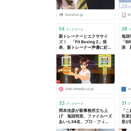
bunshun.jp
k
54
38
ブックマーク
新トレーナーとエクササイ
鬼頭
ズ！ 「Fit Boxing 2」発
「BI
表、新トレーナー声優に釘宮
演 
理恵、石田彰、鬼頭明里 | ね
こま
とらぼ
- M
ウェ
nlab.itmedia.co.jp
m
33
31
ブックマーク
ブ
岡本信彦が新事務所立ち上
「こ
げ 鬼頭明里、ファイルーズ
良茉
あいら34名、プロ・フィッ
里が
トから移籍へ
継承