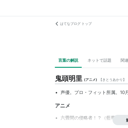
はてなブログ トップ
言葉の解説
ネットで話題
関
鬼頭明里
(
アニメ
)
【
きとうあかり
】
声優。プロ・フィット所属。10
アニメ
六畳間の侵略者！？（藍華真希
クロスアンジュ 天使と竜の輪舞