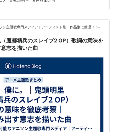
ニメ
#
鬼頭明里
#
戸谷菊之介
ファンの間では『どこまでアニメ化されるの？』『なぜこ
ている人も多い…
•
アニソン主題歌専門メディア｜アーティスト別・作品別に整理
5ヶ
（魔都精兵のスレイブ2 OP）歌詞の意味を
す意志を描いた曲