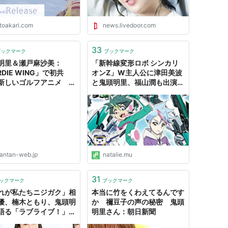
itoakari.com
news.livedoor.com
33
ブックマーク
ブックマーク
明里＆瀬戸麻沙美：
「新幹線変形ロボ シンカリ
RDIE WING」で初共
オンZ」W主人公に津田美波
新しいゴルフアニメ こ
と鬼頭明里、福山潤も出演
で深い話になるとは！？
（動画あり） - コミックナタ
ANTANWEB（まんたん
リー
ブ）
antan-web.jp
natalie.mu
31
ックマーク
ブックマーク
れが私たちニジガク」相
本当に竹をくわえてるんです
優、楠木ともり、鬼頭明
か 禰豆子の声の秘密 鬼頭
語る「ラブライブ！」の
明里さん：朝日新聞