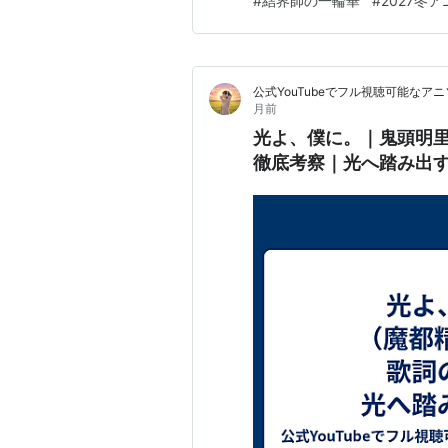
#
結界師の一輪華
#
2027冬ア
た『結界師の一輪華』。原作
こまで人気なの？』と気になっ
公式YouTubeでフル視聴可能な
月前
光よ、僕に。｜鬼頭明里
徹底考察｜光へ踏み出