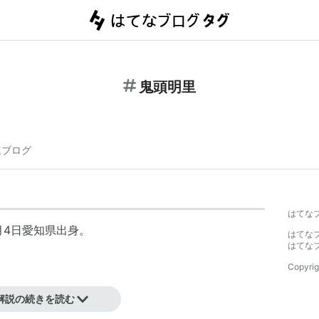
鬼頭明里
連ブログ
はてな
月4日愛知県出身。
はてな
はてな
Copyrig
）
解説の続きを読む
（メアリー）