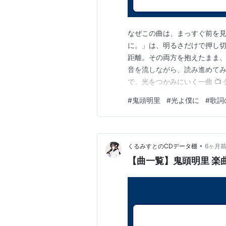
なぜこの曲は、まっすぐ前を見
に。」は、明るさだけで押し
距離。その両方を抱えたまま、
音を流しながら、読み進めてみて
で、光をつかみにいく一曲 📺 
が震えた方は、 ぜひ原曲や関
#
鬼頭明里
#
光よ僕に
#
歌詞
で、この曲の世界を手元でも楽し
報 曲名：光よ、僕に。アーテ
•
くるみすとのCDデータ棚
6ヶ月
【曲一覧】鬼頭明里 楽