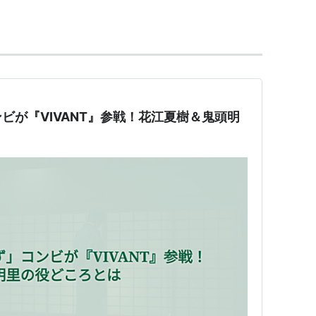
ビが『VIVANT』参戦！花江夏樹＆鬼頭明
（堀北鈴音）
リ）
ギま！2〜（雪広みぞれ）
・メレテス）
美沙）
eccio、風雲）