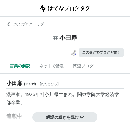
はてなブログ トップ
小田扉
このタグでブログを書く
言葉の解説
ネットで話題
関連ブログ
小田扉
(
マンガ
)
【
おだとびら
】
漫画家。1975年神奈川県生まれ。関東学院大学経済学
部卒業。
連載中
解説の続きを読む
ビッグコミックスピリッツ