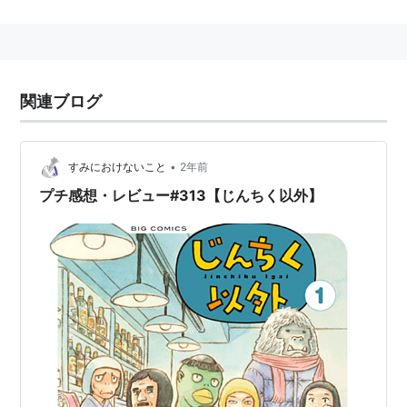
「団地ともお」
ビッグコミックオリジナル増刊
「フィッシュパークなかおち」
モーニング・ツー
関連ブログ
「前夜祭」
単行本
•
すみにおけないこと
2年前
プチ感想・レビュー#313【じんちく以外】
こさめちゃん(短編集)
ISBN:406334388X
そっと好かれる(短編集)
ISBN:4872336895
(被)警察24時 全１巻
ISBN:4408167088
男ロワイヤル(短編集)
ISBN:4872338243
団地ともお 以下続刊