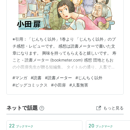
ISBN:409187231X
ISBN:4091872328
ISBN:4091872336
ISBN:4091872344
ISBN:4091872352
※引用：「じんちく以外」1巻より 「じんちく以外」のプ
ISBN:4091872360
チ感想・レビューです。 感想は読書メーターで書いた文
ISBN:4091803202
章になります。 興味を持ってもらえると嬉しいです。 寿
こと - 読書メーター (bookmeter.com) 感想 団地ともお
ISBN:4091806368
の小田扉先生が贈る短編集。 タイトルの通り、人畜では
ISBN:9784091811639
ない何かがメインで話が広がります。 それにしても表紙
#
マンガ
#
読書
#
読書メーター
#
じんちく以外
ISBN:9784091813671
カバーのカオスっぷりが凄いですね。 「お前だけは」や
#
ビッグコミックス
#
小田扉
#
人畜無害
江豆町-ブリトビラロマンSF
「よしゆき」が割と重めの話ですが、笑いと何だか少し
ISBN:4872338561
切なくなる話がメインって感じ。 「よしゆき」は展開と
か最後のセリフとか、世にも奇妙な物語っぽい話で好
リスト::漫画家
ネットで話題
もっと見る
み。 でも今巻で一番好きなのは圧倒的に「最後のモノ」
ですね。 …
22
20
ブックマーク
ブックマーク