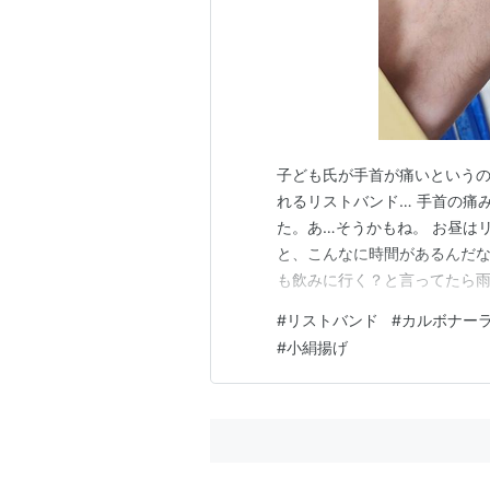
子ども氏が手首が痛いというの
れるリストバンド… 手首の痛
た。あ…そうかもね。 お昼は
と、こんなに時間があるんだな
も飲みに行く？と言ってたら雨
合わせ。 晴れて暑くなってき
#
リストバンド
#
カルボナー
くアイスコーヒーを飲んでまし
#
小絹揚げ
で、駅まで迎えに行く。 電車