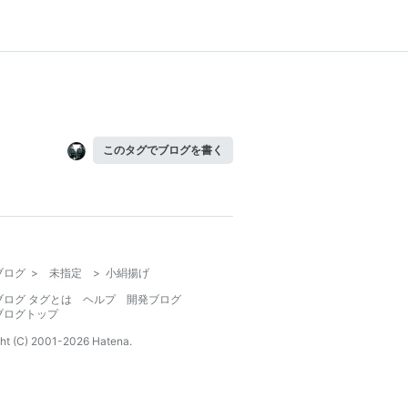
このタグでブログを書く
ブログ
>
未指定
>
小絹揚げ
ブログ タグとは
ヘルプ
開発ブログ
ブログトップ
ht (C) 2001-
2026
Hatena.