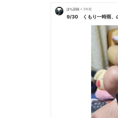
•
ぽち語録
3年前
9/30 くもり一時雨、