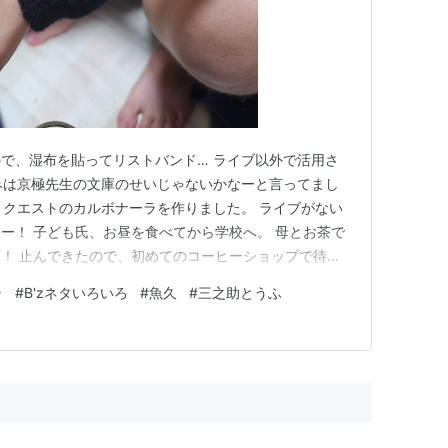
で、湿布を貼ってリストバンド… ライブ以外で活用さ
みは京極先生の文庫のせいじゃないかなーと言ってまし
リクエストのカルボナーラを作りました。 ライブがない
ー！ 子ども氏、お昼を食べてから学校へ。 母とお茶で
！ 止んできたので、初めてのコーヒーショップで待ち
たので、コーヒーゼリー＋アイストッピング。 母も珍し
ラ
#
B'zネタいろいろ
#
魚久
#
三之助とうふ
た。 子ども氏から電車に乗るという連絡があったの
から降りてきた部活帰り…