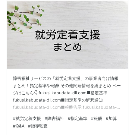
障害福祉サービスの「就労定着支援」の事業者向け情報
まとめ！指定基準や報酬 その他関連情報を総まとめ ペー
ジはこちら👇 fukusi.kabudata-dll.com■指定基準
fukusi.kabudata-dll.com■指定基準の解釈通知
fukusi.kabudata-dll.com■報酬告示 fukusi.kabudata-
dll.com■報酬の留意事項 fukusi.kabudata-dll.com■Q＆
#
就労定着支援
#
障害福祉
#
指定基準
#
報酬
#
加算
A fukusi.kabudata-dll.com
#
Q&A
#
指導監査