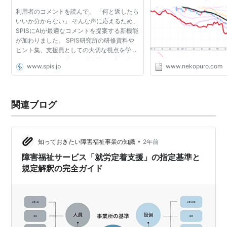
性はゆるやかな部類。
利用者のコメントを読んで、 「何と返したら
定。チャートは下げ止
いいか分からない」 そんな声に応えるため、
ているところだが、現
SPISにAIが最適なコメントを提案する新機能
少ない感が残る - ね
が加わりました。 SPIS研究所の研修資料や
ヒント集、支援員としての大切な視点を学習
したAIが、 日報に応じた「気持ちに寄り添う
www.spis.jp
www.nekopuro.com
コメント」を提示してくれます。 AIコメント
を自動生成 コ...
関連ブログ
•
知っておきたい障害福祉事業の知識
2年前
障害福祉サービス「就労定着支援」の指定基準と
規定解釈の完全ガイド