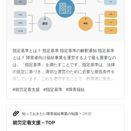
指定基準とは？ 指定基準 指定基準の解釈通知 指定基準
とは？ 障害者向け福祉事業を運営する上で最も重要なの
は、「指定基準」を満たすことです。指定基準は、法律
の規定に基づき、適切な運営のために必要な最低条件を
示しています。これを遵守することで、利用者に安全で
信頼できるサービスを提供し、法的な認可を受けて事業
#
就労定着支援
#
指定基準
#
障害福祉
を運営できます。基準には、施設の環境やスタッフの配
置、運営体制が含まれます。例えば、利用者の特性に応
じた設備や資格を持つスタッフの配置が求められ、事業
•
者は利用者の権利を尊重し、サービスの質を維持するた
知っておきたい障害福祉事業の知識
2年前
めに定期的な評価と改善が必要です。基準に違反すると
就労定着支援 – TOP
認可の取り消しや行政処分のリスクがあるため、…