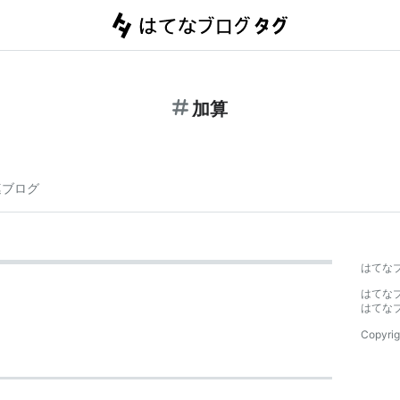
加算
連ブログ
はてな
はてな
はてな
Copyrig