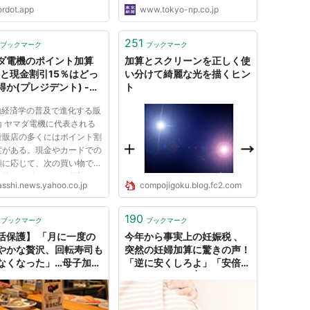
ordot.app
www.tokyo-np.co.jp
251
ブックマーク
ブックマーク
ダ電機のポイント加算
加算とスクリーンを正しく使
％と現金割引15％はどっ
い分けて綺麗な光を描くヒン
得か(プレジデント) -
ト
oo!ニュース
動経済学の普及で進化する販
論 ヤマダ電機に代表される
量販店の多くにはポイント割
度がある。現金やカードでの
額に応じて、次の買い物での
に使えるポイントが付与され
asshi.news.yahoo.co.jp
compojigoku.blog.fc2.com
多くの量販店で同様の手法が
入れられていることから、こ
たポイント制度が消費者の強
190
ブックマーク
ブックマーク
を受けていることがわか...
活保護】 「月に一度の
今年から事実上の妊娠税 、
やかな贅沢、回転寿司も
突然の妊婦加算に驚きの声！
なくなった」…母子加算
「逆に安くしろよ」「安倍政
 : 痛いニュース(ﾉ∀`)
権何してんの」 | 情報速報ド
ットコム