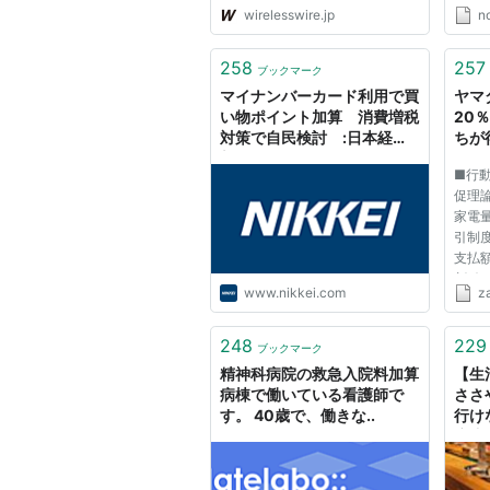
wirelesswire.jp
n
258
257
ブックマーク
マイナンバーカード利用で買
ヤマ
い物ポイント加算 消費増税
20
対策で自民検討 :日本経済
ちが
新聞
Yah
■行
促理
家電
引制
支払
割引
www.nikkei.com
z
る。
取り
うし
248
229
ブックマーク
い支持
精神科病院の救急入院料加算
【生
病棟で働いている看護師で
ささ
す。 40歳で、働きな..
行け
廃止で