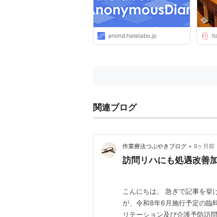
anond.hatelabo.jp
i
関連ブログ
•
作業療法つぶやきブログ
8ヶ月前
訪問リハにも処遇改善
こんにちは。 急ぎで記事を挙
が、令和8年6月施行予定の臨
リテーション及び介護予防訪