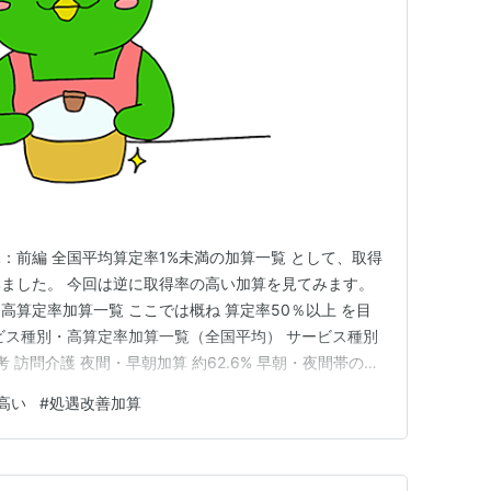
：前編 全国平均算定率1%未満の加算一覧 として、取得
ました。 今回は逆に取得率の高い加算を見てみます。
高算定率加算一覧 ここでは概ね 算定率50％以上 を目
ビス種別・高算定率加算一覧（全国平均） サービス種別
 訪問介護 夜間・早朝加算 約62.6% 早朝・夜間帯の訪
53.4% 新規利用開始時にほぼ必ず算定 訪問入浴 初回加
高い
#
処遇改善加算
算定 訪問看護 サービス提供体制強化加算（Ⅱ） 約55% 常