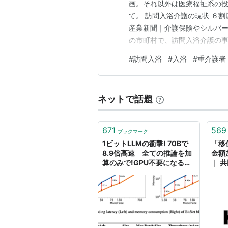
画。それ以外は医療福祉系の投
て。 訪問入浴介護の現状 ６割
産業新聞｜介護保険やシルバー
の市町村で、訪問入浴介護の事
以上、介護職員2名以上の体制
#
訪問入浴
#
入浴
#
重介護者
いといけないため、人手不足に
ば、人員基準も訪問入浴よりは
ネットで話題
671
569
ブックマーク
1ビットLLMの衝撃! 70Bで
「移
8.9倍高速 全ての推論を加
金額
算のみで!GPU不要になる可
｜ 
能性も