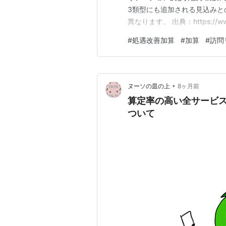
3類型にも追加される見込みと
異なります。 出典：https://www.
で支給方法もバラバラですが
#
処遇改善加算
#
加算
#
訪問
います。 実際にどの程度上が
…
•
ヌーソの皿の上
8ヶ月前
算定率の高い全サービ
ついて