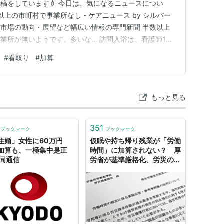
稿をしています💉 今日は、気になるニュースについ
以上の市町村で事業所なし - ケアニュース by シルバー
市場の動向・展望など幅広い情報の専門新聞 半数以上
業所が無いようです。多いな… 訪問入浴は、看護師1名
で実施しなくてはならないことに加え、各家庭を回らな
#
看取り
#
加算
なりやすい環境になってます。 デイサービス等であれ
比較的緩く、一か所…
もっと見る
351
ブックマーク
ブックマーク
住婚」女性に60万円
仮眠や持ち帰り残業が「労働
加算も、一極集中是正
時間」に加算されない？ 厚
共同通信
労省が基準厳格化、労災の認
定後退の恐れ：東京新聞デジ
タル