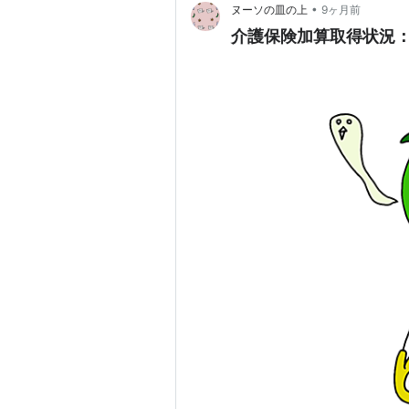
•
ヌーソの皿の上
9ヶ月前
介護保険加算取得状況：