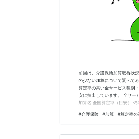
前回は、介護保険加算取得状況
の少ない加算について調べてみ
算定率の高い全サービス種別・
安に抽出しています。 全サー
加算名 全国算定率（目安） 備考
問ニーズが高い 〃 初回加算 約
#
介護保険
#
加算
#
算定率の
算 約55〜60% 初回訪問時に
勤…