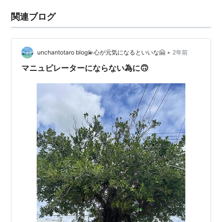
関連ブログ
•
unchantotaro blog💫心が元気になるといいな🤗
2年前
マニュピレーターにならない為に🙃