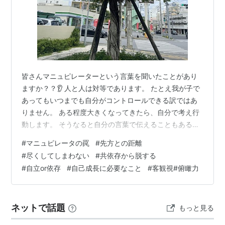
皆さんマニュピレーターという言葉を聞いたことがあり
ますか？？👂 人と人は対等であります。 たとえ我が子で
あってもいつまでも自分がコントロールできる訳ではあ
りません。 ある程度大きくなってきたら、自分で考え行
動します。 そうなると自分の言葉で伝えることもあると
思います。他者の意見や行動も全部受容するのではなく
#
マニュピレータの罠
#
先方との距離
尊重する姿勢でいたいものですね。 それらを踏まえてマ
#
尽くしてしまわない
#
共依存から脱する
ニュピレーターの意味を紐解きながら双方の心理を考え
#
自立or依存
#
自己成長に必要なこと
#
客観視#俯瞰力
💭てみましょう。 マニュピレーター＝操り手の意🫶 他者
の心をコントロールすることで利益を得たり優越感を満
たそうとすることです。 例えば） ・わたしのことを好き
ネットで話題
もっと見る
なんだったら😍今晩（あんたも）映…