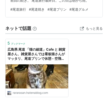
前回の続き。 尾道旅行最終日。この日は朝から雨。
#
尾道旅行
#
尾道焼き
#
尾道プリン
#
尾道グルメ
ネットで話題
もっと見る
5
ブックマーク
広島県 尾道 「猫の細道」Cafe と 雑貨
屋さん、雑貨屋さんでは看板猫さんが
マッタリ、尾道プリンで休憩 - 空飛ぶ
おばさん旅日記・壱
rararasan.hatenablog.com