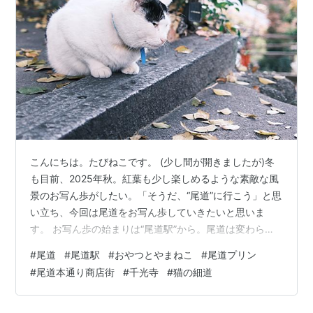
こんにちは。たびねこです。 (少し間が開きましたが)冬
も目前、2025年秋。紅葉も少し楽しめるような素敵な風
景のお写ん歩がしたい。「そうだ、“尾道”に行こう」と思
い立ち、今回は尾道をお写ん歩していきたいと思いま
す。 お写ん歩の始まりは“尾道駅”から。尾道は変わらず
賑わっている様子。そして、駅前から秋を感じられる紅
#
尾道
#
尾道駅
#
おやつとやまねこ
#
尾道プリン
葉の風景。ここからのお写ん歩が楽しみになってきま
#
尾道本通り商店街
#
千光寺
#
猫の細道
す。 まずは尾道駅の前に広場から海を感じます。海を隔
ててすぐそこにある島風景。眺めていると穏やかな気持
ちになれます。 それでは、尾道の町並みを味わいながら