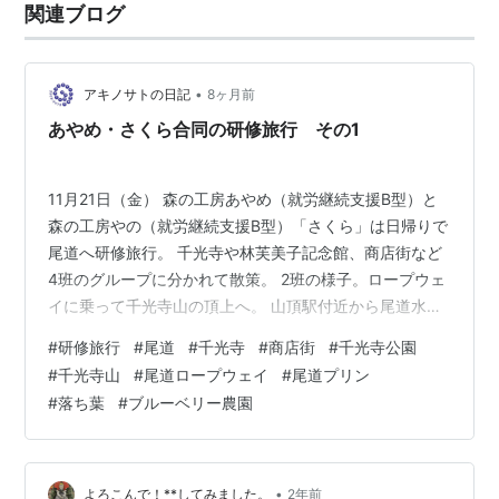
関連ブログ
•
アキノサトの日記
8ヶ月前
あやめ・さくら合同の研修旅行 その1
11月21日（金） 森の工房あやめ（就労継続支援B型）と
森の工房やの（就労継続支援B型）「さくら」は日帰りで
尾道へ研修旅行。 千光寺や林芙美子記念館、商店街など
4班のグループに分かれて散策。 2班の様子。ロープウェ
イに乗って千光寺山の頂上へ。 山頂駅付近から尾道水道
を眺める。"家族に見せる"とスマホでパチリ。 千光寺で
#
研修旅行
#
尾道
#
千光寺
#
商店街
#
千光寺公園
お参り。 商店街の散策では、人気の尾道プリンをゲッ
#
千光寺山
#
尾道ロープウェイ
#
尾道プリン
ト。 付属するレモンソースをかけてパクリ。甘酸っぱく
#
落ち葉
#
ブルーベリー農園
てオイシカッタデス。 遊フォト592 11月21日の東広島市
豊栄町のブルーリー農園 落ち葉 里山のブルーベリー農園
に行く途中の里道は落ち葉がたくさん。 その場所から上
を見るとウワ…
•
よろこんで！**してみました。
2年前