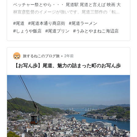
ベッチャー祭とやら・・・ 尾道駅 尾道と言えば 映画 大
林宣彦監督のイメージが強いです。尾道三部作の「転校
生」「時をかける少女」「さびしんぼう」。小林聡美さ
#
尾道
#
尾道本通り商店街
#
尾道ラーメン
ん、原田知世さん、富田靖子さん。私の友人は今でも原
#
しょうや飯店
#
尾道プリン
#
うみとやまねこ海辺店
田知世さんのファンです(そういう世代です^^;) けっこう
な雨なのでアーケードのある商店街を散策 尾道本通り商
店街 【尾道本通り商店街】 グルメ、ファッション、尾道
みやげなどのお店情報や観光ガイド情報 尾道と言えば 林
•
旅するねこのブログ旅
2年前
芙美子 「放浪…
【お写ん歩】尾道、魅力の詰まった町のお写ん歩