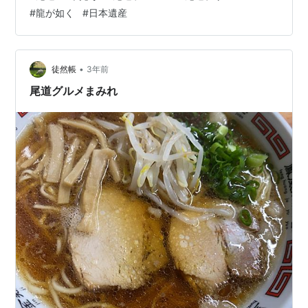
景。 福山駅から１９分で尾道駅に到着しました。（１
#
龍が如く
#
日本遺産
２：５１） 「龍が如く６ 命の詩。」のゲーム内にも登場
した有名店「おやつとやまねこ」で尾道プリンを購入し
ました。（１３：０３） 尾道本通り商店街を進み、昼食
をいただく「尾道ラーメン壱番館」を目指します。（１
•
徒然帳
3年前
３：０８） 有名店の尾道ラーメンを美味し…
尾道グルメまみれ