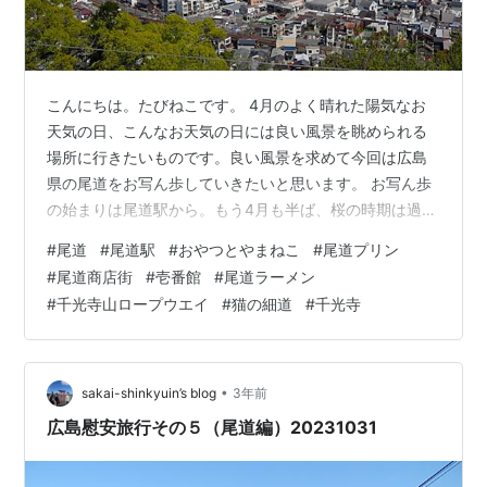
こんにちは。たびねこです。 4月のよく晴れた陽気なお
天気の日、こんなお天気の日には良い風景を眺められる
場所に行きたいものです。良い風景を求めて今回は広島
県の尾道をお写ん歩していきたいと思います。 お写ん歩
の始まりは尾道駅から。もう4月も半ば、桜の時期は過ぎ
ていると思いましたが、まだまだ健在でした。良い風景
#
尾道
#
尾道駅
#
おやつとやまねこ
#
尾道プリン
をより良くしてくれそうです。 駅前の広場を少し散策。
#
尾道商店街
#
壱番館
#
尾道ラーメン
海と島の風景、気持ち良い風景です。しかし、惜しむべ
#
千光寺山ロープウエイ
#
猫の細道
#
千光寺
くは逆光でお写ん歩がしづらい(笑)。まあ、これは仕方な
しですね。 それでは、尾道の町を少し散策していきたい
と思います。まずは駅前商店街から。そして、いきなり
魅力的な誘惑が(笑)。おやつとやまね…
•
sakai-shinkyuin’s blog
3年前
広島慰安旅行その５（尾道編）20231031