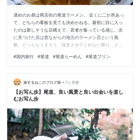
遅めのお昼は商店街の尾道ラーメン。 近くに二か所あっ
て、どちらの看板を見ても決めかねる。最初に目に入っ
たのは新しそうな店構えで、若者が集っている感じ。次
に見つけた店は昔ながらの地元のラーメン店という風
貌。どっちもうまそう。味見させてくれない限り、どっ
ちにする？と言いながら二店を往復する事しかできな
#
国内旅行
#
尾道
#
尾道らーめん
#
尾道プリン
い。 エンドレス往復に終止符を打ってくれたのは、ふた
つめのラーメン屋さん。店主に声をかけられてこちらに
入ることに決めた。 おすすめ通り、尾道らーめんとチャ
•
ーハンのセットを注文。ここに来る前に立派なモーニン
旅するねこのブログ旅
7ヶ月前
グとケーキを食べているのでチャーハンまで腹に入るか
【お写ん歩】尾道、良い風景と良い出会いを楽し
不安だったが、めちゃくちゃおいしかったので両品と…
むお写ん歩