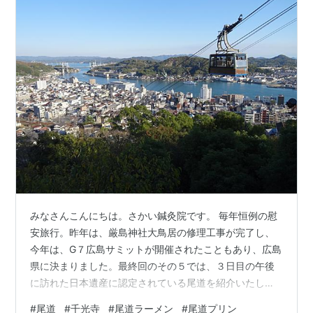
みなさんこんにちは。さかい鍼灸院です。 毎年恒例の慰
安旅行。昨年は、厳島神社大鳥居の修理工事が完了し、
今年は、G７広島サミットが開催されたこともあり、広島
県に決まりました。最終回のその５では、３日目の午後
に訪れた日本遺産に認定されている尾道を紹介いたしま
す。 標高１４０メートルの千光寺から眺める尾道の風
#
尾道
#
千光寺
#
尾道ラーメン
#
尾道プリン