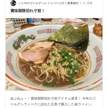
も多いと思います。散策の途中でラーメン店に立ち寄る
•
ＪＵＮのゴールデンレトリバーと行く遊車旅行
1ヶ月前
と、町歩きの楽しみがぐっと増えます。人気店は…
賞味期限切れ寸前！
あぶねぇ～！賞味期限切れ寸前アイテム発見！ 今年のゴ
ールデンウィークに訪れた広島で購入した箱ラーメン。