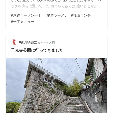
ッグを傍らに置いていた おそらく彼らは 遠いどこかから
この街へ 何らかの目的を持ってやってきた出張者たちな
#
尾道ラーメン一丁
#
尾道ラーメン
#
福山ランチ
のだろう 彼らが店から出てくるとき その表情には 未知
#
一丁メニュー
の街での重要な儀式を一つ終えた後のような 奇妙に澄ん
だ沈黙が宿っていた 入口の脇には券売機があった 僕はそ
こで「ラーメン」のボタンを押し 印刷された小さな紙片
を手に入れた それはこの店という小宇宙へアクセスする
•
馬鹿琴の旅立ち
4ヶ月前
ための 唯一の通…
千光寺公園に行ってきました