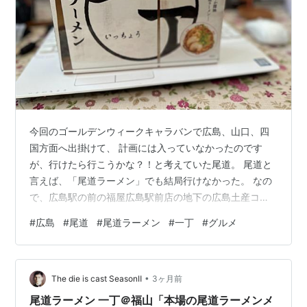
今回のゴールデンウィークキャラバンで広島、山口、四
国方面へ出掛けて、 計画には入っていなかったのです
が、行けたら行こうかな？！と考えていた尾道。 尾道と
言えば、「尾道ラーメン」でも結局行けなかった。 なの
で、広島駅の前の福屋広島駅前店の地下の広島土産コー
ナーで行けない時用に 購入しておいたこちら！ 「尾道ラ
#
広島
#
尾道
#
尾道ラーメン
#
一丁
#
グルメ
ーメン 一丁」この「一丁」は２０２２年のＧＷキャラバ
ンの時に、 訪問した、福山市にある尾道ラーメンのお
店。 その時のブログはこちら！ jun-
•
hawaii.hatenablog.com かなりの行列のお店で人気があ
The die is cast SeasonⅡ
3ヶ月前
り、美味しかったですね。 たまたま訪問した広島駅前の
尾道ラーメン 一丁＠福山「本場の尾道ラーメンメ