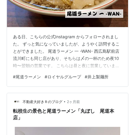
ある日、こちらの公式Instagram からフォローされまし
た。 ずっと気になっていましたが、ようやく訪問するこ
とができました。 尾道ラーメン 一 -WAN- 西広島駅前店
流川町にも同じ店があり、そちらは〆の一杯のため夜10
時〜翌朝の営業です。 こちらは昼と夜に営業していま
す。 かつて自由研究と称して、広島市内の尾道ラーメン
#
尾道ラーメン
#
ロイヤルグループ
#
井上製麺所
店巡りをしたことがあり、 尾道ラーメン 味億／いざっ！
- お茶にしよっ‼︎ 当時あった８店コンプリートしました。
その後、開店した店は開拓してないので、受けて立とう
•
ではないか щ(ﾟдﾟщ) メニューです。 尾道ラーメンだけ
不動産大好きＲのブログ
2ヶ月前
じゃなく、一品料理にアルコールもあり〼 店内は…
転校生の景色と尾道ラーメン「丸ぼし 尾道本
店」