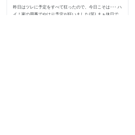
昨日はツレに予定をすべて狂ったので、今日こそは･･･ ハ
イ！家の用事でやはり予定が狂いました(笑) まぁ休日で
すので身体が休んだだけでも良いです。 今日のお昼はこ
ちラー 『尾道ラーメン』 何度か訪れて駐車場にフラれて
いたので開店狙いです 前に1人待たれていたのですが常連
さんに2人とも抜かれます 初めてなのか僕の前の方は少
#
尾道ラーメン
#
金沢ラーメン
し機嫌が悪そうでしたね･･･ 注文はいつも通りこちらです
「モヤシラーメン」 順番が変わっても提供ロットが同じ
です チャーシュー・もやし・メンマ・ネギ、絶品チャー
•
シューはもちろん シャキシャキのモヤシとスープの相性
馬鹿琴の旅立ち
4ヶ月前
がたまりません スープをしっかりと吸ったストレート
しまなみ海道に行ってきました
麺、もちろん大…