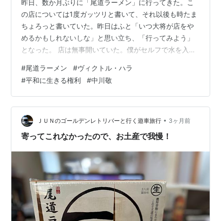
昨日、数か月ぶりに「尾道ラーメン」に行ってきた。こ
の店については1度ガッツリと書いて、それ以後も時たま
ちょろっと書いていた。昨日はふと「いつ大将が店をや
めるかもしれないしな」と思い立ち、「行ってみよう」
となった。 店は無事開いていた。僕がセルフで水を入れ
ていると大将が「（量は）普通か？」と聞いてきた。
#
尾道ラーメン
#
ヴィクトル・ハラ
「はい、普通でお願いします」と言って、奥さんに「チ
#
平和に生きる権利
#
中川敬
ャーシュー」と言った。何十年も通っている店でラーメ
ンの写真を撮るのはこっぱずかしかったが、「これが最
後かもしれない」と思い、こっそりスマホを出して撮っ
てみた。 でも僕が何十年も食べてきた尾道ラーメンはこ
•
ＪＵＮのゴールデンレトリバーと行く遊車旅行
3ヶ月前
んなのである、とは言えない。ほんの10年前まで…
寄ってこれなかったので、お土産で我慢！