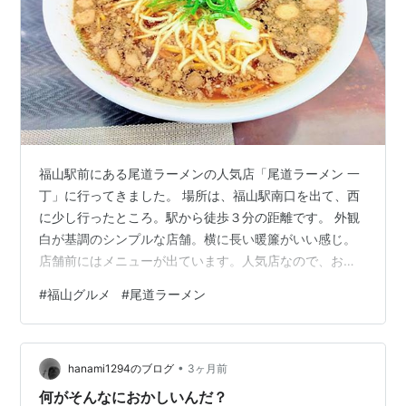
福山駅前にある尾道ラーメンの人気店「尾道ラーメン 一
丁」に行ってきました。 場所は、福山駅南口を出て、西
に少し行ったところ。駅から徒歩３分の距離です。 外観
白が基調のシンプルな店舗。横に長い暖簾がいい感じ。
店舗前にはメニューが出ています。人気店なので、お昼
には行列がよく出来ているみたいです。 ちなみにこの界
#
福山グルメ
#
尾道ラーメン
隈は、渋い飲食店が並んでいて、見て回るだけでも楽し
いです。 店内 店内は、Ｊ字型のカウンター席のみ。ひと
りでも入りやすい雰囲気ですが、逆にグループで一緒に
•
食べるのは難しいかも。券売機で食券を買ってから席に
hanami1294のブログ
3ヶ月前
着きます。デカい寸胴鍋が３つ並んでいて、期待が高ま
何がそんなにおかしいんだ？