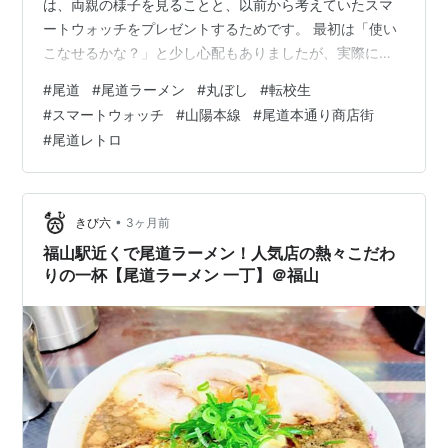
は、両親の様子を見ることと、以前から考えていたスマ
ートウォッチをプレゼントするためです。 最初は「使い
こなせるかな？」と少し心配もありましたが、実際に腕
につけて一緒に散歩へ行ってみると、歩数計もしっかり
#
尾道
#
尾道ラーメン
#
丸ぼし
#
転校生
反応。「今日は何歩歩いた」と確認しながら楽しそうに
#
スマートウォッチ
#
山陽本線
#
尾道本通り商店街
使っている姿を見て、とりあえず一安心でした。 年齢を
#
尾道レトロ
重ねると健康管理も大事になりますが、こういう“ちょっ
と楽しめる道具”があるだけでも、散歩のきっかけになる
のかもしれませんね。 丸ぼし店舗前写真 そして尾道に帰
れば、やはり外せないのが尾道ラ…
•
きび六
3ヶ月前
福山駅近くで尾道ラーメン！人気店の熱々こだわ
りの一杯【尾道ラーメン 一丁】＠福山