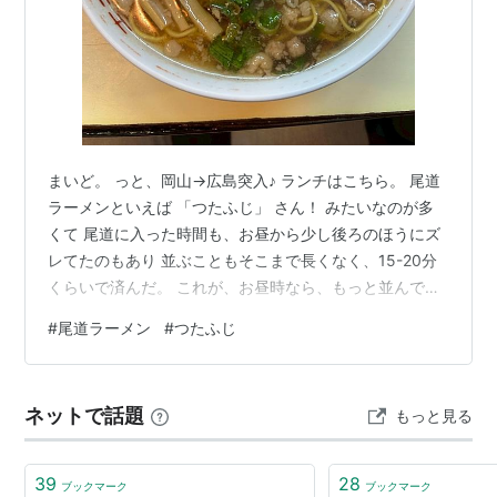
まいど。 っと、岡山→広島突入♪ ランチはこちら。 尾道
ラーメンといえば 「つたふじ」 さん！ みたいなのが多
くて 尾道に入った時間も、お昼から少し後ろのほうにズ
レてたのもあり 並ぶこともそこまで長くなく、15-20分
くらいで済んだ。 これが、お昼時なら、もっと並んでた
やろうな。 はい。 魚介醤油なのかな、 尾道ラーメン
#
尾道ラーメン
#
つたふじ
（中華そば）っす。 お店はカウンター10席ほど。 総入れ
替え方式で店の中は撮影NG！ 頑固おやじそうな人とその
娘さん？ という感じ。 撮影NGやけど、ラーメンだけな
ネットで話題
もっと見る
らばOKやったんで こんな感じに（↑画像） 美味しくい
ただきました！ 中が取れないので、外から。 地元の人も
結構多…
39
28
ブックマーク
ブックマーク