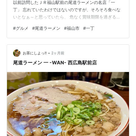
以前訪問したＪＲ福山駅前の尾道ラーメンの名店「一
丁」 忘れていたわけではないのですが、そろそろ食べな
いとなぁ～と思っていたら、 危なく賞味期限を過ぎると
ころでした。 ちょうど「焼豚」もあったので、お昼ごは
#
グルメ
#
尾道ラーメン
#
福山市
#
一丁
んに！ 尾道ラーメンの特徴は醤油味に背脂。出汁は「い
りこ」が効いている。 見た目はギトギトっぽいけどそん
なギトギト感はなくあっさりといただける。 脂が多いの
•
で、湯気が閉じ込められていて熱々で美味しいという感
お茶にしよっ‼︎
2ヶ月前
じ。 やはりお店でいただくのとは程遠いのだが、雰囲気
尾道ラーメン 一 -WAN- 西広島駅前店
は味わえた感じ。 お店は背脂がもっ…