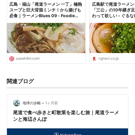
広島・福山「尾道ラーメン 一丁」極熱
広島駅で尾道ラーメン
スープと巨大背脂ミンチ！から揚げも
「三公」の10年継ぎ
必食｜ラーメンBlues 09 - Foodie
わって欲しい - ぐる
Blues:減酒逃避行
ん
useak8m.com
r.gnavi.co.jp
関連ブログ
•
地球の歩幅
1ヶ月前
尾道で食べ歩きと町散策を楽しむ旅｜尾道ラーメ
ンと海辺さんぽ