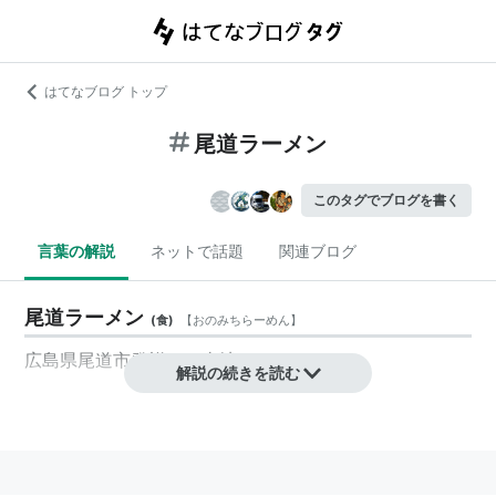
はてなブログ トップ
尾道ラーメン
このタグでブログを書く
言葉の解説
ネットで話題
関連ブログ
尾道ラーメン
(
食
)
【
おのみちらーめん
】
広島県尾道市発祥のご当地ラーメン。
解説の続きを読む