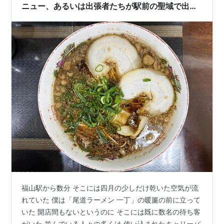
百貨店の地下に一丁の箱ラー…
ニュー、あるいは出張者たちが駅前の聖域で出会
う、あの厚い背脂の迷宮について」
福山駅から数分 そこには四月の少しだけ乾いた空気が流
れていた 僕は「尾道ラーメン 一丁」の暖簾の前に立って
いた 開店間もないというのに そこには既に数名の待ち客
がいた 並んでいる人々の多くは 使い込まれたキャリーバ