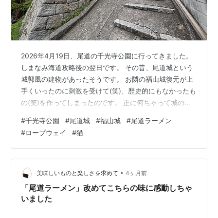
2026年4月19日、尾道の千光寺公園に行ってきました。
しまなみ海道攻略後の翌日です。 その昔、尾道城という
城郭風の建物があったそうです。 お隣の福山城復元が上
手くいったのに刺激を受けて(笑)、歴史的にもなかったも
の(笑)を作ってしまったのです。 正に何ちゃって城の鏡
(笑) それはどうなのよ、とは思いますが、惜しくも(笑)そ
#
千光寺公園
#
尾道城
#
福山城
#
尾道ラーメン
の建物は1992年に閉鎖、2021年に解体完了となりまし
#
ロープウェイ
#
猫
た。 もっと早く見にいけば良かった(笑) Wikiでも見て下
さい。 ja.wikipedia.org その跡が千光寺公園にあります
ので、坂の町、尾道を探索することにしました。 場所は
大体この辺。 尚、ロープウェイがあ…
•
美味しいものと楽しさを求めて
4ヶ月前
「尾道ラーメン」改めてこちらの味に感動しちゃ
いました