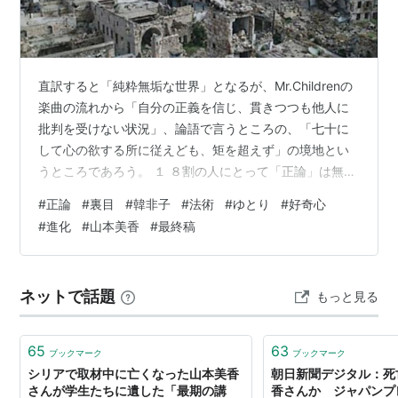
直訳すると「純粋無垢な世界」となるが、Mr.Childrenの
楽曲の流れから「自分の正義を信じ、貫きつつも他人に
批判を受けない状況」、論語で言うところの、「七十に
して心の欲する所に従えども、矩を超えず」の境地とい
うところであろう。 １ ８割の人にとって「正論」は無
用？ 「人が成功する七箇条」と聞いてどういうものが浮
#
正論
#
裏目
#
韓非子
#
法術
#
ゆとり
#
好奇心
かぶだろうか？ ① 目標を明確にする（Vision） ② 継続
#
進化
#
山本美香
#
最終稿
する（Consistency） ③ ポジティブ思考を持つ
（Mindset） ④ 行動する（Action） ⑤ 学びを止めない
（Learning） ⑥ 感謝を忘れない（Gratitude） ⑦ 人間
ネットで話題
もっと見る
関係を大切にする（Conn…
65
63
ブックマーク
ブックマーク
シリアで取材中に亡くなった山本美香
朝日新聞デジタル：死
さんが学生たちに遺した「最期の講
香さんか ジャパンプ