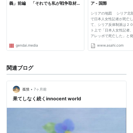
義」前編 「それでも私が戦争取材を
ア - 国際
続ける理由」
シリアの地図 シリア北
で日本人女性記者が死亡
て、シリア反体制派は２
ト上で「日本人女性記者
アレッポで死亡した」と
の映像を公開した。ジャ
gendai.media
www.asahi.com
本美香記者とみられる。
体制派、自由シ...
関連ブログ
•
孤憤
7ヶ月前
果てしなく続くinnocent world