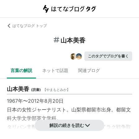
はてなブログ トップ
山本美香
このタグでブログを書く
言葉の解説
ネットで話題
関連ブログ
山本美香
(
読書
)
【
やまもとみか
】
1967年〜2012年8月20日
日本の女性ジャーナリスト。山梨県都留市出身。都留文
科大学文学部英文学科。
解説の続きを読む
タリバン支配下時のアフガニスタン取材やイラク戦争取
材などで活躍した。