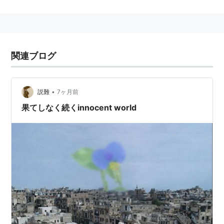
2003年度のボーン・上田記念国際記者賞特別賞を受賞
している。
2012年8月22日、シリア北部アレッポにて銃撃によ
関連ブログ
り死亡（享年45歳）
•
説難
7ヶ月前
果てしなく続くinnocent world