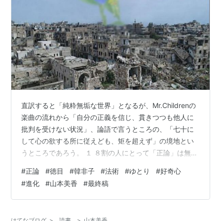
直訳すると「純粋無垢な世界」となるが、Mr.Childrenの
楽曲の流れから「自分の正義を信じ、貫きつつも他人に
批判を受けない状況」、論語で言うところの、「七十に
して心の欲する所に従えども、矩を超えず」の境地とい
うところであろう。 １ ８割の人にとって「正論」は無
用？ 「人が成功する七箇条」と聞いてどういうものが浮
#
正論
#
徳目
#
韓非子
#
法術
#
ゆとり
#
好奇心
かぶだろうか？ ① 目標を明確にする（Vision） ② 継続
#
進化
#
山本美香
#
最終稿
する（Consistency） ③ ポジティブ思考を持つ
（Mindset） ④ 行動する（Action） ⑤ 学びを止めない
（Learning） ⑥ 感謝を忘れない（Gratitude） ⑦ 人間
はてなブログ
>
読書
>
山本美香