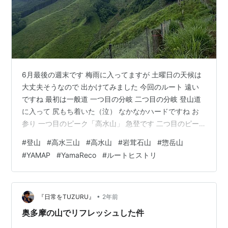
6月最後の週末です 梅雨に入ってますが 土曜日の天候は
大丈夫そうなので 出かけてみました 今回のルート 遠い
ですね 最初は一般道 一つ目の分岐 二つ目の分岐 登山道
に入って 尻もち着いた（泣） なかなかハードですね お
参り 一つ目のピーク「高水山」 急登です 二つ目のピー
ク「岩茸石山」 軽くお昼 次のピークへ 突然開けた 渋滞
#
登山
#
高水三山
#
高水山
#
岩茸石山
#
惣岳山
三つ目のピーク「惣岳山」 分岐 しめつりの御神木 下り
#
YAMAP
#
YamaReco
#
ルートヒストリ
てくると晴れますよね 最後のピーク またまた分岐 無事
に下山 御嶽駅に到着 荷物を片付けて 電車に揺られ
て。。。 山行データ ルート 標高 時間：距離：標高差 ち
ょいと寄り道 今回のルート 今回は初めて登る山で縦走
•
『日常をTUZURU』
2年前
し…
奥多摩の山でリフレッシュした件