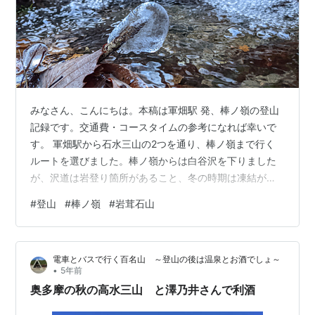
みなさん、こんにちは。本稿は軍畑駅 発、棒ノ嶺の登山
記録です。交通費・コースタイムの参考になれば幸いで
す。 軍畑駅から石水三山の2つを通り、棒ノ嶺まで行く
ルートを選びました。棒ノ嶺からは白谷沢を下りました
が、沢道は岩登り箇所があること、冬の時期は凍結がひ
どいことの2点で大変時間がかかりました。 冬場の北
#
登山
#
棒ノ嶺
#
岩茸石山
側、沢ルートは間違いでした… 夏は、沢の水も気持ちが
良いと思いますので、また登ってみたいです。
電車とバスで行く百名山 ～登山の後は温泉とお酒でしょ～
•
5年前
奥多摩の秋の高水三山 と澤乃井さんで利酒