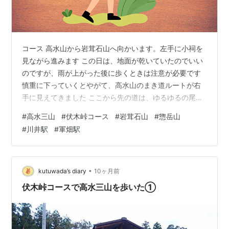
コース 高水山から岩茸石山へ向かいます。左手に小祠を
見ながら進みます この日は、地面が乾いていたのでいい
のですが、雨が上がった後に歩くときは注意が必要です
慎重に下っていくとやがて、高水山のまき道ルートが右
手に見えてきました ここから先の道は、ゆるゆるの尾根
道歩きが続きます 高水山から歩くこと、17分ほどで岩茸
#
高水三山
#
伏木峠コース
#
岩茸石山
#
惣岳山
石山下の山頂を巻いていく道と露岩と木の根の張り出し
#
川井駅
#
軍畑駅
た急坂に二分されます。もちろん、岩茸石山へと続く急
坂にアタック。人気のコースのせいか踏み跡が複数あ
り、自分としては山の弱そうな道を探しながら登りま
す。 山頂直下から約6分ほど登っていくと道は落ち着き
•
kutuwada’s diary
10ヶ月前
岩茸石山に到着しました。 これが山頂標…
伏木峠コースで高水三山を歩いた①