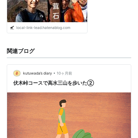
local-link-lead.hatenablog.com
関連ブログ
•
kutuwada’s diary
10ヶ月前
伏木峠コースで高水三山を歩いた②