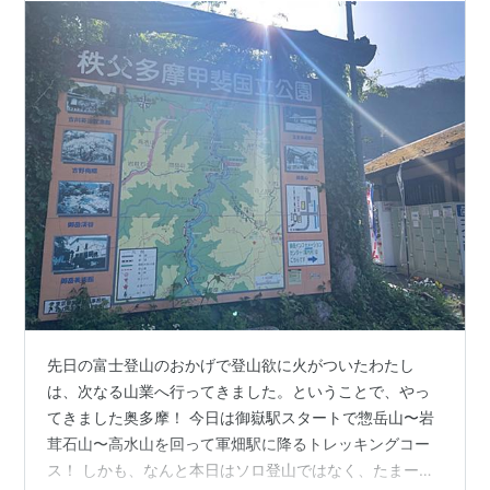
先日の富士登山のおかげで登山欲に火がついたわたし
は、次なる山業へ行ってきました。ということで、やっ
てきました奥多摩！ 今日は御嶽駅スタートで惣岳山〜岩
茸石山〜高水山を回って軍畑駅に降るトレッキングコー
ス！ しかも、なんと本日はソロ登山ではなく、たまーに