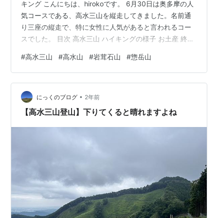
キング こんにちは、hirokoです。 6月30日は奥多摩の人
気コースである、高水三山を縦走してきました。名前通
り三座の縦走で、特に女性に人気があると言われるコー
スでした。 目次 高水三山 ハイキングの様子 お土産 終わ
りに 高水三山 東京都奥多摩山域にある、高水山（759
#
高水三山
#
高水山
#
岩茸石山
#
惣岳山
ｍ）、岩茸石山（793m）、惣岳山（756m）のことを言
います。JR軍畑（いくさばた）駅から歩いて行けます。
奥多摩地域の登山の入門編と書いてありましたが、登っ
•
てみた感じでは岩を登る箇所もあり、初級中級コースだ
にっくのブログ
2年前
と思いました。 根っこの間を歩いたり、岩がある場所を
【高水三山登山】下りてくると晴れますよね
歩いたり、楽…