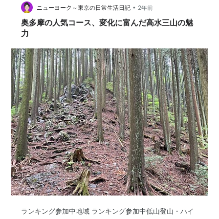
•
山：高水山、岩茸石山、惣岳山北都留三山：権現山、百
ニューヨーク～東京の日常生活日記
2年前
蔵山、扇山下町三山：日暮里山（諏方台）、飛鳥山、上
奥多摩の人気コース、変化に富んだ高水三山の魅
野山（忍ヶ岡）秩父三山：両神山、三峰山、武甲山秩父
力
荒…
ランキング参加中地域 ランキング参加中低山登山・ハイ