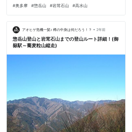
このブログにも登場する相方兼ルームメイトの…あれ、
#
奥多摩
#
惣岳山
#
岩茸石山
#
高水山
ここではなんて呼んだらいいんだろう🤔。よし、ひとま
ず彼女はサンリオのハンギョドンが好きなので、"ハンギ
ョちゃん"とでも呼んでおこう。（以後、ハンギョちゃん
•
でよろしく）とまぁ、ハンギョちゃんと一緒にトレッキ
アオヒゲ危機一髪♪ 樽の中身は何だろう！？
2年前
ングスタート。 駅から割とすぐに登山道に入る。登り始
惣岳山登山と岩茸石山までの登山ルート詳細！(御
めは少し傾斜がキツかったけれど、少しずつ登…
嶽駅～蕎麦粒山縦走)