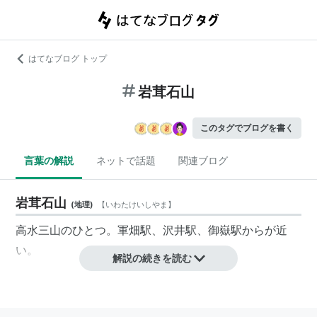
はてなブログ トップ
岩茸石山
このタグでブログを書く
言葉の解説
ネットで話題
関連ブログ
岩茸石山
(
地理
)
【
いわたけいしやま
】
高水三山
のひとつ。軍畑駅、沢井駅、御嶽駅からが近
い。
解説の続きを読む