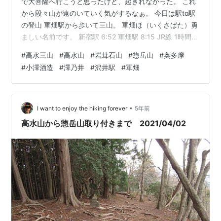
で大菩薩へ行こうと思ったけど、起きれなかった。 これ
から段々山が遠のいていく気がするなぁ。 今日は駅to駅
の登山 軍畑駅から歩いて三山。 軍畑ほ（いくさばた）勇
ましい名前です。 新宿駅 6:52 軍畑駅 8:15 JR線 1時間
23分 935円 駅前はトイレと自販機のみ。昼食売ってると
#
高水三山
#
高水山
#
岩茸石山
#
惣岳山
#
奥多摩
こありません。 平日だし誰もいないかと思ってたら意外
#
小澤酒造
#
澤乃井
#
沢井駅
#
軍畑
と降りる人いる。登山口まで川沿いの田舎道で楽しく歩
ける。看板も所々にあり。 途中の常福院。トイレありま
す。少し開けてて紅葉が綺麗。 高水山山頂前の休憩所。
山頂には眺望あまりないので休むならこちら。 山頂…
•
I want to enjoy the hiking forever
5年前
高水山から惣岳山取り付きまで 2021/04/02