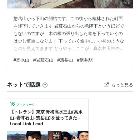
惣岳山から下山の開始です。この後から植林された斜面
を降下していきます 岩茸石山からの急降下というほどで
もないのですが、木の根の張り出した道を下っていくの
は少し慎重になります 下っていく途中に、小祠のような
ものが見えてきます どうやら、ここが、真名井天神の水
場のようですが、残念ながら水は涸れていました 涸れて
#
高水山
#
岩茸石山
#
惣岳山
#
沢井駅
いなくても、ちょっと飲みたくはない感じ このあと、穏
やかな道が続きます。と言うことは高度が下がっていか
ないということになります。そうこうしていくうちに、
ネットで話題
もっと見る
道は二手に分かれます。一方は岩茸石山へのまき道とも
う一方は御嶽駅への下山道。ここは、後者になります 植
林の中の単調な道を進みます しめ縄に紙…
16
ブックマーク
【トレラン】東京 青梅高水三山(高水
山-岩茸石山-惣岳山)を登ってきた -
Local.Link.Lead