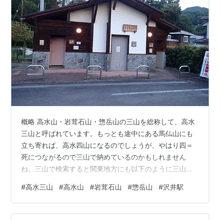
概略 高水山・岩茸石山・惣岳山の三山を総称して、高水
三山と呼ばれています。もっとも途中にある馬仏山にも
立ち寄れば、高水四山になるのでしょうが、やはり四＝
死につながるので三山で納めているのかもしれません
ね。三山で検索すると関東地方にも以下のように三山と
呼ばれている山々があります。 上毛三山：赤城山、榛名
#
高水三山
#
高水山
#
岩茸石山
#
惣岳山
#
沢井駅
山、妙義山 日光三山：男体山、女峰山、太郎山比企三
山：堂平山、笠山、大霧山奥多摩三山：大岳山、御前
山、三頭山戸倉三山：臼杵山、市道山、刈寄山高水三