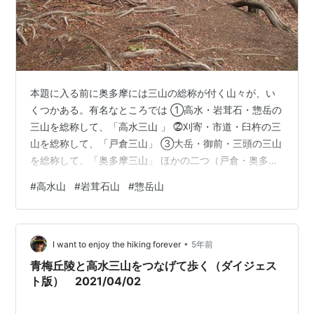
本題に入る前に奥多摩には三山の総称が付く山々が、い
くつかある。有名なところでは ➀高水・岩茸石・惣岳の
三山を総称して、「高水三山 」 ⓶刈寄・市道・臼杵の三
山を総称して、「戸倉三山」 ③大岳・御前・三頭の三山
を総称して、「奥多摩三山」 ほかの二つ（戸倉・奥多
摩）の三山は、地名を取っての三山であるが、この高水
#
高水山
#
岩茸石山
#
惣岳山
三山だけは山の名前を取って高水三山と言われている
が、由来は何なのか知りたいところ。 電波中継施設のあ
る、高水山山頂を後にして高水三山の中でも一番眺めの
•
良い岩茸石山に向かう。歩き始めて、すぐに小祠があ
I want to enjoy the hiking forever
5年前
る。小祠の先は少しの間平坦な道であるが やがて滑りや
青梅丘陵と高水三山をつなげて歩く（ダイジェス
すく木の根の張りだした、急坂の下りになる。…
ト版） 2021/04/02