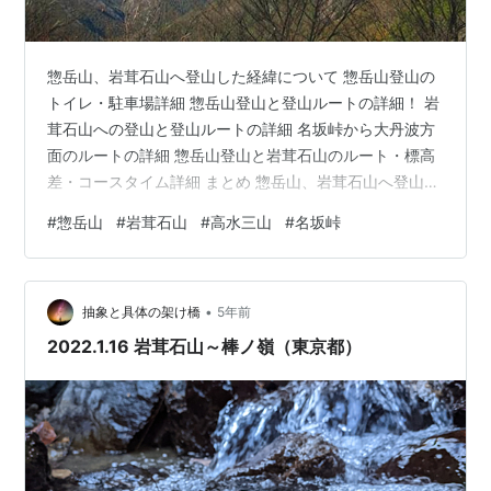
惣岳山、岩茸石山へ登山した経緯について 惣岳山登山の
トイレ・駐車場詳細 惣岳山登山と登山ルートの詳細！ 岩
茸石山への登山と登山ルートの詳細 名坂峠から大丹波方
面のルートの詳細 惣岳山登山と岩茸石山のルート・標高
差・コースタイム詳細 まとめ 惣岳山、岩茸石山へ登山し
た経緯について 高水三山のうち高水山、岩茸石山につい
#
惣岳山
#
岩茸石山
#
高水三山
#
名坂峠
ては登頂を果たせているものの、何故か惣岳山が未踏だ
ったものので、機会を作って出没したいな～っと考えて
おりました。 そんな考えがあるものの、中々実行に移せ
•
ず月日が流れてしまったのですが、久ぶりに電車を使っ
抽象と具体の架け橋
5年前
て奥多摩方面に行きたくなりまして、いい機会だと感じ
2022.1.16 岩茸石山～棒ノ嶺（東京都）
惣岳山を絡めて登ってみることに致…