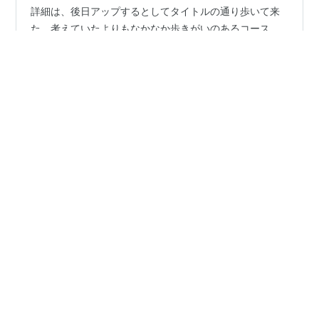
詳細は、後日アップするとしてタイトルの通り歩いて来
た。考えていたよりもなかなか歩きがいのあるコース
で、御嶽駅に向かう下山道は脚の踏ん張りが効かずにヨ
タヨタ状態の山行になってしまった。 では、今日のおさ
らいから 行 程（休憩時間を含んだ到着時間） 06時36
分----駐車場 所要時間（00時間44分） 07時20分----矢
#
青梅丘陵
#
矢倉台
#
三方山
#
辛垣山
#
雷電山
倉台 所要時間（00時間45分） 08時05分----三方山 所要
#
高水山
#
岩茸石山
#
惣岳山
#
御嶽駅
時間（00時間38分） 08時43分----辛垣山 所要時間（00
時間21分） 09時04分----雷電山 所要時間（00時間22