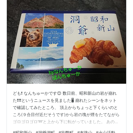
ども❗️ なんちゅーかです😊 数日前、昭和新山の岩が崩れ
た❗️❗️❗️というニュースを見ました🖥 崩れたシーンをネット
で確認してみたところ、 頂上からちょっと下くらいのと
ころ(９合目付近だそうです)から岩の塊が煙をたてながら
ゴロゴロゴロ➿️と上から下に転がっていました。 あの昭
和新山が崩れた😳 私はビビりました。 ついに昭和新山が
#
昭和新山
#
洞爺湖町
#
壮瞥町
#
有珠山
#
火山活動