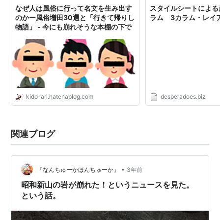
なぜ人は風俗に行って名文を生み出す
スタイルシートによる
のかー風俗増田30選と「行きて帰りし
ラム 3カラム・レイ
物語」 - 今にも崩れそうな本棚の下で
kido-ari.hatenablog.com
desperadoes.biz
関連ブログ
•
『なんちゅーかほんちゅーか』
3年前
昭和新山の岩が崩れた！というニュースを見た。
という話。