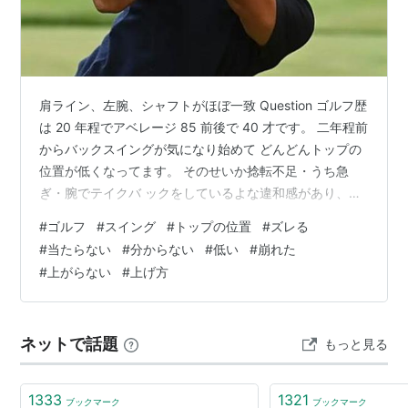
肩ライン、左腕、シャフトがほぼ一致 Question ゴルフ歴
は 20 年程でアベレージ 85 前後で 40 才です。 二年程前
からバックスイングが気になり始めて どんどんトップの
位置が低くなってます。 そのせいか捻転不足・うち急
ぎ・腕でテイクバ ックをしているよな違和感があり、テ
イクバッ クがわからなくなりました。 高く意識的にあげ
#
ゴルフ
#
スイング
#
トップの位置
#
ズレる
ても力が入り、切り返し方が わからずミスショット、ラ
#
当たらない
#
分からない
#
低い
#
崩れた
ウンドも違和感だら けで振り抜く感覚がなく心が折れそ
#
上がらない
#
上げ方
うです。 Answer フォームは必ずズレます。 何十年経っ
てもズレたり忘れたりして当たらなく なるのがゴルフで
す。 また、それを治そうとして試行錯誤すると再現…
ネットで話題
もっと見る
1333
1321
ブックマーク
ブックマーク