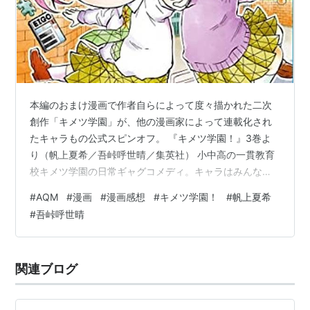
本編のおまけ漫画で作者自らによって度々描かれた二次
創作「キメツ学園」が、他の漫画家によって連載化され
たキャラもの公式スピンオフ。 『キメツ学園！』3巻よ
り（帆上夏希／吾峠呼世晴／集英社） 小中高の一貫教育
校キメツ学園の日常ギャグコメディ。キャラはみんな二
頭身のSD化。 柱の面々は主に教師役に、その他の鬼殺隊
#
AQM
#
漫画
#
漫画感想
#
キメツ学園！
#
帆上夏希
の面々や鬼が生徒役に。 当然、正統続編ではなく、本編
#
吾峠呼世晴
とはパラレルな世界観の作品。 まあ鬼滅ファン、特にキ
ャラ萌え勢向けの楽しいファンアイテムです。「この人
間関係を平和な世界観で見てみたい」という需要に応え
関連ブログ
た日常ギャグコメ。 『キメツ学園！』3巻より（帆上夏
希／吾峠呼世晴／集英社） 炭治郎が割…