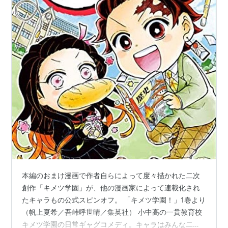
本編のおまけ漫画で作者自らによって度々描かれた二次
創作「キメツ学園」が、他の漫画家によって連載化され
たキャラもの公式スピンオフ。 「キメツ学園！」1巻より
（帆上夏希／吾峠呼世晴／集英社） 小中高の一貫教育校
キメツ学園の日常ギャグコメディ。キャラはみんな二頭