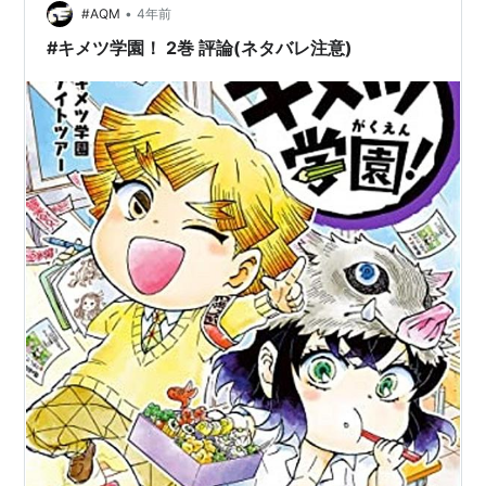
•
#AQM
4年前
#キメツ学園！ 2巻 評論(ネタバレ注意)