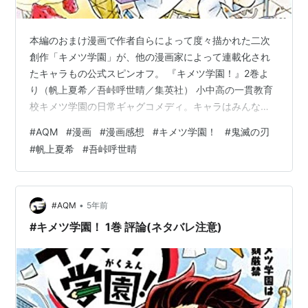
本編のおまけ漫画で作者自らによって度々描かれた二次
創作「キメツ学園」が、他の漫画家によって連載化され
たキャラもの公式スピンオフ。 『キメツ学園！』2巻よ
り（帆上夏希／吾峠呼世晴／集英社） 小中高の一貫教育
校キメツ学園の日常ギャグコメディ。キャラはみんな二
頭身のSD化。 柱の面々は主に教師役に、その他の鬼殺隊
#
AQM
#
漫画
#
漫画感想
#
キメツ学園！
#
鬼滅の刃
の面々や鬼が生徒役に。 当然、正統続編ではなく、本編
#
帆上夏希
#
吾峠呼世晴
とはパラレルな世界観の作品。 まあ鬼滅ファン向けの楽
しいファンアイテムです。 『キメツ学園！』2巻より
（帆上夏希／吾峠呼世晴／集英社） 炭治郎が割りと品行
方正で単品でギャグコメのキーになるトラブルを起こし
•
#AQM
5年前
にくく、脇を伊之助と善逸で固めて三人…
#キメツ学園！ 1巻 評論(ネタバレ注意)