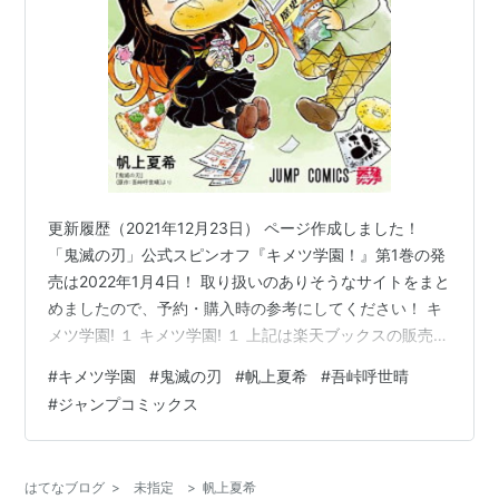
更新履歴（2021年12月23日） ページ作成しました！
「鬼滅の刃」公式スピンオフ『キメツ学園！』第1巻の発
売は2022年1月4日！ 取り扱いのありそうなサイトをまと
めましたので、予約・購入時の参考にしてください！ キ
メツ学園! １ キメツ学園! １ 上記は楽天ブックスの販売ペ
ージのリンクです 価格 ：484円（税込） 発売日 ：2022
#
キメツ学園
#
鬼滅の刃
#
帆上夏希
#
吾峠呼世晴
年1月4日 出版社 ：集英社 商品コード：
#
ジャンプコミックス
9784088828886 Amazon HMV&BOOKS online 紀伊國
屋書店ウェブストア セブンネットショッピング タワーレ
コードオンライン TSUTAYAオンラインショッピング
はてなブログ
>
未指定
>
帆上夏希
Neowing hont…