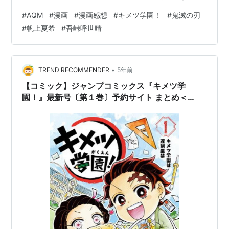
身のSD化。 柱の面々は主に教師役に、その他の鬼殺隊の
#
AQM
#
漫画
#
漫画感想
#
キメツ学園！
#
鬼滅の刃
面々や鬼が生徒役に。 当然、正統続編ではなく、本編と
#
帆上夏希
#
吾峠呼世晴
はパラレルな世界観の作品。 炭治郎が割りと品行方正で
単品でギャグコメのキーになるトラブルを起こしにくい
せいか、善逸が主役というか狂言回しポジションのエピ
ソードが多い気がする。 本編がギャグコメ色も強めだっ
•
TREND RECOMMENDER
5年前
たこともあって、リサイクルされたキ…
【コミック】ジャンプコミックス『キメツ学
園！』最新号〔第１巻〕予約サイト まとめ＜
2021年12月23日更新＞