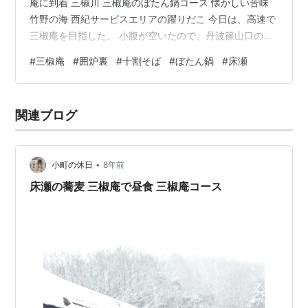
庵に到着 三椒川 三椒庵のぼたん鍋コース 懐かしい苦味
竹野の海 西紀サービスエリアの躍りだこ 今日は、高速で
三椒庵を目指した。 小腹が空いたので、丹波篠山口の西
紀サービスエリアの踊りだこに寄った。 醤油味とソース
#
三椒庵
#
囲炉裏
#
十割そば
#
ぼたん鍋
#
床瀬
味、1パックずつ購入。 みんなでつつくことに。イイダコ
が丸ごと入った、踊りたこ焼。大きいので、お箸で食べ
ないと無理。 ボリュームあって、味もおいしかった。 贅
関連ブログ
沢でおいしいたこ焼きを食べ、また床瀬へ向かった。 三
椒庵に到着 道中の雪景色を期待していたが、雪と言える
ようなものに遭遇する…
•
小町の休日
8年前
床瀬の蕎麦 三椒庵で昼食 三椒庵コース