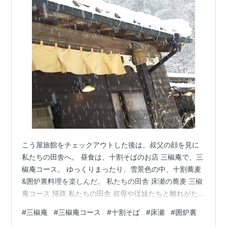
こう屋旅館をチェックアウトした後は、叔父の顔を見に
私たちの田舎へ。 昼食は、十割そばのお店 三椒庵で、三
椒庵コース。 ゆっくりまったり、雪景色の中、十割蕎麦
&囲炉裏料理を楽しんだ。 私たちの田舎 床瀬の蕎麦 三椒
庵コース 帰路 私たちの田舎 叔母や従妹たちと離れがた
く、叔父の顔も見がてら、田舎に寄ることに。 私の田舎
#
三椒庵
#
三椒庵コース
#
十割そば
#
床瀬
#
囲炉裏
は竹野の山奥で、神鍋山の麓にある。 田舎と言っても、