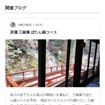
関連ブログ
•
小町の休日
8年前
床瀬 三椒庵 ぼたん鍋コース
知人の息子さんの成人の御祝いを兼ねて、三椒庵でぼた
ん鍋コースを予約。 西紀サービスエリアの躍りだこ 三椒