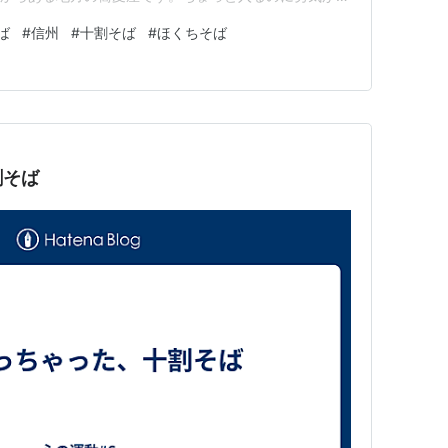
。お店にはいると、おばあちゃんが席に案内してくれて、
ば
#
信州
#
十割そば
#
ほくちそば
ニューは十割(900円)、信州大そば(二八)、きくちゃん
割そば