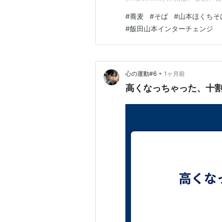
るくらい、地元感があります
#
蕎麦
#
そば
#
山本ほくちそ
そば茶が出てきます。 蕎麦のメ
#
飯田山本インターチェンジ
(つなぎが菊芋)の三つ。山…
•
心の運動#6
1ヶ月前
高くなっちゃった、十