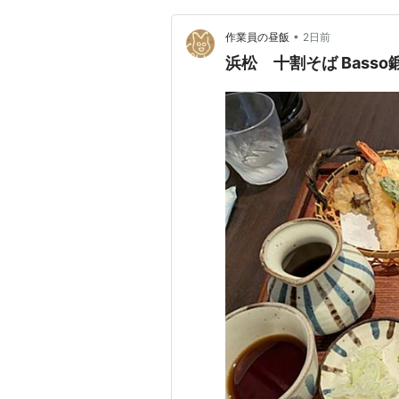
•
作業員の昼飯
2日前
浜松 十割そば Basso