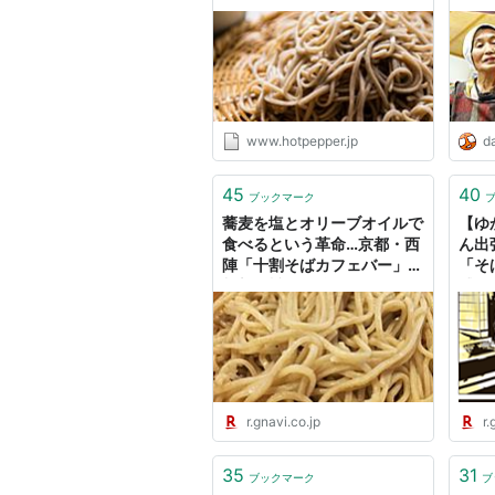
www.hotpepper.jp
da
45
40
ブックマーク
蕎麦を塩とオリーブオイルで
【ゆ
食べるという革命…京都・西
ん出
陣「十割そばカフェバー」の
「そ
斬新な旨さに驚いた - ぐるな
感激
び みんなのごはん
はん
r.gnavi.co.jp
r.
35
31
ブックマーク
ブ