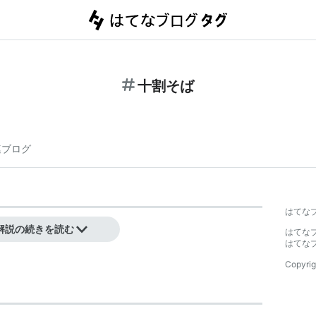
十割そば
連ブログ
はてな
解説の続きを読む
はてな
はてな
Copyrig