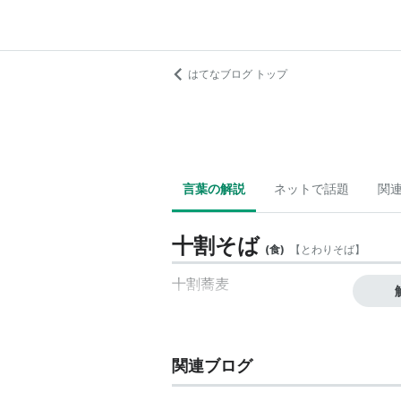
はてなブログ トップ
言葉の解説
ネットで話題
関
十割そば
(
食
)
【
とわりそば
】
十割蕎麦
関連ブログ