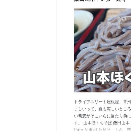
トライアスリート屋根屋、常滑
ましいって、夏も涼しいとこ
い蕎麦がそこいらに当たり前
す。 山本ほくちそば 飯田山
[http://:title] 外