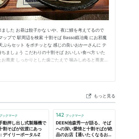
来ました お昼は餃子かな いや、夜に鰻を考えてるので
マップで 駅周辺を検索 十割そば Basso鍛冶庵 にお邪魔
天ぷらセット をポチッとな 感じの良いおかーさんに テ
待ちましょう こだわりの十割そば おいしい食べ方 いた
たお蕎麦 しっかりとした歯ごたえで 噛みしめると蕎麦が
げたて天ぷらもサイコー 雰囲気はカジュアルだけど 内容
んでした こんな店が 近所にあったら 嬉しいなー(^o^)
もっと見る
142
ブックマーク
ブックマーク
手動押し出し式製麺機で
DEEN池森秀一が語る、そば
十割そばが佐渡にあっ
への深い愛情と十割そばが絶
:: デイリーポータルZ
品のお店【通いたくなるお