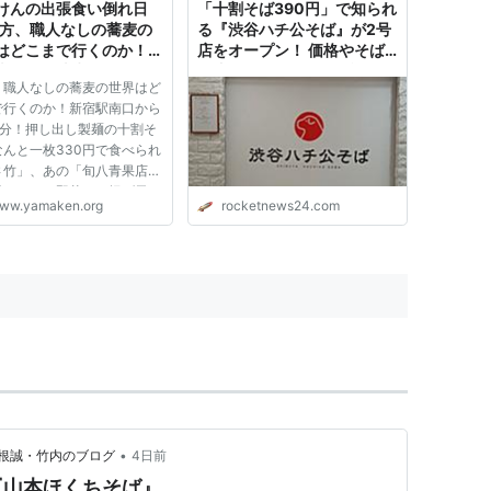
けんの出張食い倒れ日
「十割そば390円」で知られ
一方、職人なしの蕎麦の
る『渋谷ハチ公そば』が2号
はどこまで行くのか！新
店をオープン！ 価格やそば
南口から徒歩3分！押し
の違いに見た “せめぎ合い”
、職人なしの蕎麦の世界はど
製麺の十割そばがなんと
について
で行くのか！新宿駅南口から
330円で食べられる「さ
3分！押し出し製麺の十割そ
、あの「旬八青果店」が
なんと一枚330円で食べられ
するので野菜かき揚げ天
さ竹」、あの「旬八青果店」
し、そして生冷や麦が素
営するので野菜かき揚げ天ウ
しい！
ww.yamaken.org
rocketnews24.com
、そして生冷や麦が素晴らし
015年4月 3日 from 首都圏
A dp3Quattro さて、「流
のエントリの題名に「まず
•
根誠・竹内のブログ
4日前
『山本ほくちそば』