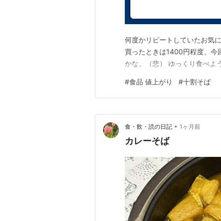
何度かリピートしていたお気に入
買ったときは1400円程度、今
かな。（悲） ゆっくり食べよう
#
食品 値上がり
#
十割そば
•
食・飲・読の日記
1ヶ月前
カレーそば