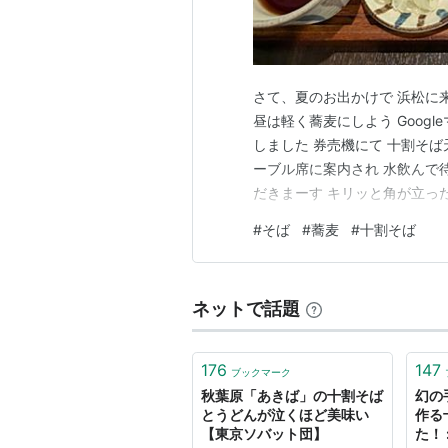
さて、夏のお出かけで 浜松に
昼は軽く蕎麦にしよう Google
しました 券売機にて 十割そば
ーブル席に案内され 水飲んで
だきまーす キリッと角が立っ
香る うんうん 旨いっす！ 揚
#
そば
#
蕎麦
#
十割そば
はすっごい本格的な お蕎麦屋さ
ご…
ネットで話題
176
147
ブックマーク
秋葉原「あきば」の十割そば
幻の
とうどんが泣くほど美味い
作る
【東京ソバット団】
た！ 