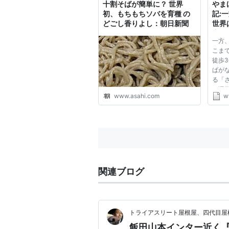
十割そばが簡単に？ 世界
やま
初、もちもちソバを育種 の
記:
どごし香りよし：朝日新聞
世界
宿駅
一方
出し
こま
一枚
徒歩
竹」
ばが
運営
る「
ウマ
が運
晴ら
www.asahi.com
w
マし
い！ 2
SIGM
石」
は...
関連ブログ
トライアスリート屋根屋、四代目屋
飯田山本インター近く