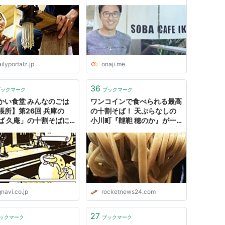
店】 - おなじみ丨近くの店か
ら、なじみの店へ。
ilyportalz.jp
onaji.me
36
ブックマーク
ブックマーク
かい食堂 みんなのごは
ワンコインで食べられる最高
張所】第26回 兵庫の
の十割そば！ 天ぷらなしの
ば 久庵」の十割そばに
小川町『韃靼 穂のか』が一
 - ぐるなび みんなのご
点突破でマジそば界の侍 / 立
ち食いそば放浪記：第156回
gnavi.co.jp
rocketnews24.com
27
ックマーク
ブックマーク